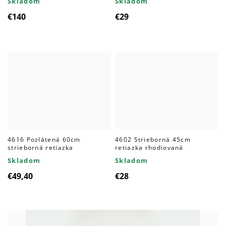
Skladom
Skladom
€140
€29
4616 Pozlátená 60cm
4602 Strieborná 45cm
strieborná retiazka
retiazka rhodiovaná
Skladom
Skladom
€49,40
€28