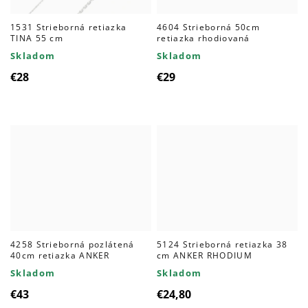
1531 Strieborná retiazka
4604 Strieborná 50cm
TINA 55 cm
retiazka rhodiovaná
Skladom
Skladom
€28
€29
4258 Strieborná pozlátená
5124 Strieborná retiazka 38
40cm retiazka ANKER
cm ANKER RHODIUM
Skladom
Skladom
€43
€24,80