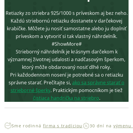
Retiazky zo striebra 925/1000 s príveskom aj bez neho.
Každú striebornú retiazku dostanete v darčekovej
krabičke. Môžete ju nosiť samostatne alebo ju doplniť
príveskom a vytvoriť si tak vlastný náhrdelník.
#ShowMore#
Strieborný náhrdelník je krásnym darčekom k
významnej životnej udalosti a nadčasovým šperkom,
ktorý môže obdarovaný nosiť dlhé roky.
Pri každodennom nosení je potrebné sa o retiazku
správne starať. Prečítajte si,
ako sa správne starať o
strieborné šperky
. Praktickým pomocníkom je tiež
čistiaca handrička na striebro
.
Sme rodinná
firma s tradíciou
30 dní na
výmenu 