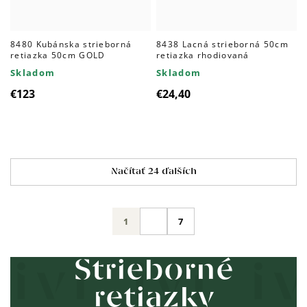
8480 Kubánska strieborná
8438 Lacná strieborná 50cm
retiazka 50cm GOLD
retiazka rhodiovaná
Skladom
Skladom
€123
€24,40
Ovládacie
Načítať 24 ďalších
prvky
výpisu
Stránkovanie
1
7
Strieborné
retiazky