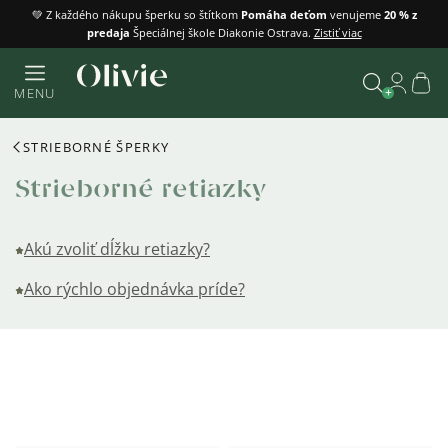
Prejsť
💚 Z každého nákupu šperku so štítkom
Pomáha deťom
venujeme
20 % z
predaja
Špeciálnej škole Diakonie Ostrava.
Zistiť viac
na
obsah
Náku
MENU
košík
Vyhľadať
STRIEBORNÉ ŠPERKY
Strieborné retiazky
Akú zvoliť dĺžku retiazky?
Ako rýchlo objednávka príde?
Výpis
produktov