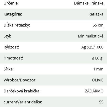
Určenie
:
Dámske
,
Pánske
Kategória
:
Retiazka
Dĺžka retiazky
:
55 cm
Styl
:
Minimalistické
Rýdzosť
:
Ag 925/1000
Hmotnosť
:
≤1,6 g.
Šírka
:
1 mm
Výrobca/Dovozca
:
OLIVIE
Darčeková krabička
:
ZADARMO
currentVariant:delka
:
55