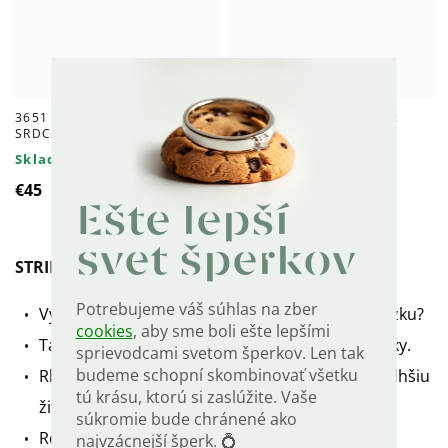
3651 ANJEL S RUŽOVÝM
3660 Strieborný prívesok
SRDCOM - strieborný prívesok
ANJEL so srdiečkom
Skladom
Skladom
€45
€37
Ešte lepší
svet šperkov
STRIEBORNÁ RHODIOVANÁ 55cm RETIAZKA
Potrebujeme váš súhlas na zber
Vybrali ste si prívesok a teraz potrebujete retiazku?
cookies
, aby sme boli ešte lepšími
Táto retiazka sa hodí k príveskom z našej ponuky.
sprievodcami svetom šperkov. Len tak
budeme schopní skombinovať všetku
Rhodiovaný
- pre väčšiu odolnosť, vyšší lesk a dlhšiu
tú krásu, ktorú si zaslúžite. Vaše
životnosť.
súkromie bude chránené ako
Retiazka je vyrobená zo striebra a je označená
najvzácnejší šperk. 💍