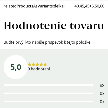
relatedProductsAsVariants:delka
:
40,45,45+5,50,60
Hodnotenie tovaru
Buďte prvý, kto napíše príspevok k tejto položke.
5,0
Priemerné
9 hodnotení
hodnotenie
produktu
9x
je
5,0
0x
z
0x
5