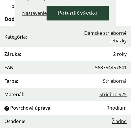
puncov rýdzosti 925.
Nastavenie
Potvrdiť všetko
Dodatočné parametre
Dámske strieborné
Kategória
:
retiazky
Záruka
:
2 roky
EAN
:
568754457641
Farba
:
Strieborná
Materiál
:
Striebro 925
Povrchová úprava
:
Rhodium
?
Osadenie
:
Žiadne