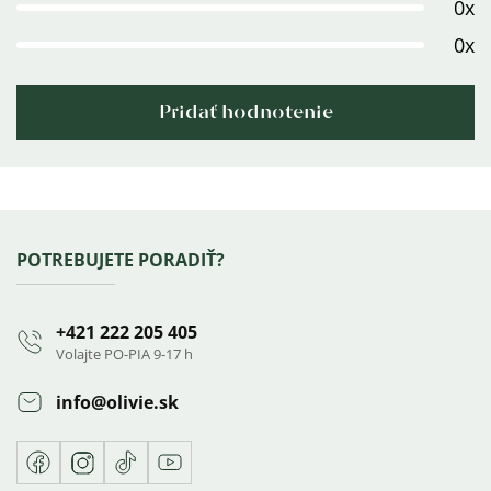
0x
hviezdičiek.
0x
Pridať hodnotenie
Výpis
hodnotení
Zápätie
POTREBUJETE PORADIŤ?
+421 222 205 405
Volajte PO-PIA 9-17 h
info
@
olivie.sk
Facebook
Instagram
TikTok
Youtube