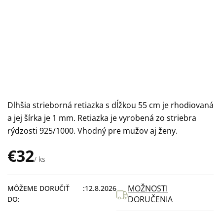
Dlhšia strieborná retiazka s dĺžkou 55 cm je rhodiovaná
a jej šírka je 1 mm. Retiazka je vyrobená zo striebra
rýdzosti 925/1000. Vhodný pre mužov aj ženy.
€32
/ ks
Jednotková
cena:
MOŽNOSTI
MÔŽEME DORUČIŤ
12.8.2026
DORUČENIA
DO: