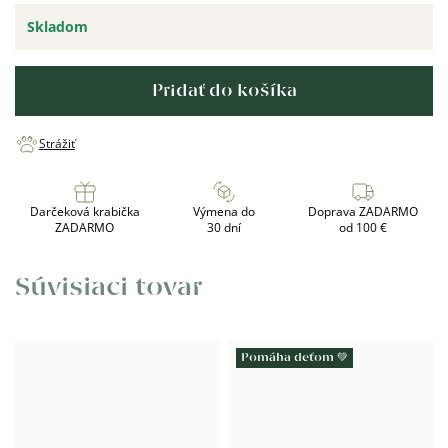
Skladom
Pridať do košíka
Strážiť
Darčeková krabička
Výmena do
Doprava ZADARMO
ZADARMO
30 dní
od 100 €
Súvisiaci tovar
Pomáha deťom 💚