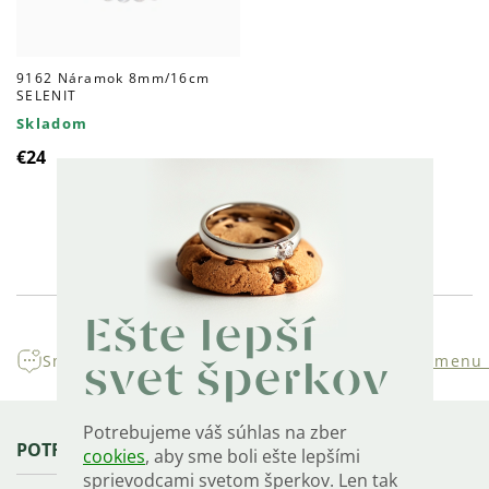
9162 Náramok 8mm/16cm
SELENIT
Skladom
€24
Ovládacie
prvky
Ešte lepší
výpisu
Sme rodinná
firma s tradíciou
30 dní na
výmenu 
svet šperkov
Potrebujeme váš súhlas na zber
Zápätie
POTREBUJETE PORADIŤ?
cookies
, aby sme boli ešte lepšími
sprievodcami svetom šperkov. Len tak