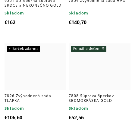
9551 Strieborná súprava
7854 Zvýhodnená sada HAD
SRDCE a NEKONEČNO GOLD
Skladom
Skladom
€162
€140,70
+ Darček zdarma
Pomáha deťom 💚
7826 Zvýhodnená sada
7808 Súprava šperkov
TLAPKA
SEDMOKRÁSKA GOLD
Skladom
Skladom
€106,60
€52,56