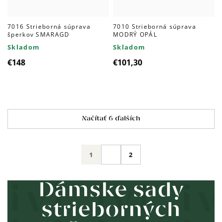
7016 Strieborná súprava
7010 Strieborná súprava
šperkov SMARAGD
MODRÝ OPÁL
Skladom
Skladom
€148
€101,30
Ovládacie
Načítať 6 ďalších
prvky
výpisu
Stránkovanie
1
2
Dámske sady
strieborných