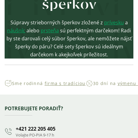
šperkov
Súpravy strieborných šperkov zložené z
prívesku
a
náušníc
alebo
prsteňa
sú perfektným darčekom! Radi
by ste darovali celý súbor šperkov, ale nemôžete nájsť
šperky do páru? Celé sety šperkov sú ideálnym
darčekom k akejkoľvek príležitost.
Sme rodinná
firma s tradíciou
30 dní na
výmenu 
Zápätie
POTREBUJETE PORADIŤ?
+421 222 205 405
Volajte PO-PIA 9-17 h