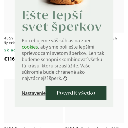
Ešte lepší
svet šperkov
4859 Strieborná súprava
2685 Súprava strieborných
Potrebujeme váš súhlas na zber
šperkov
šperkov LUNA SMARAGD
cookies
, aby sme boli ešte lepšími
Skladom
Skladom
sprievodcami svetom šperkov. Len tak
€116
€141
budeme schopní skombinovať všetku
tú krásu, ktorú si zaslúžite. Vaše
súkromie bude chránené ako
najvzácnejší šperk. 💍
+ Darček zdarma
Nastavenie
Potvrdiť všetko