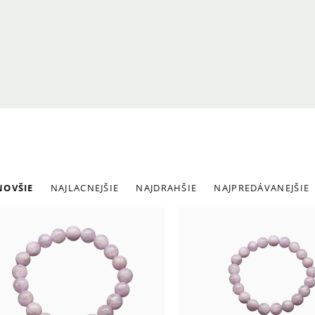
adenie
NOVŠIE
NAJLACNEJŠIE
NAJDRAHŠIE
NAJPREDÁVANEJŠIE
roduktov
ýpis
roduktov