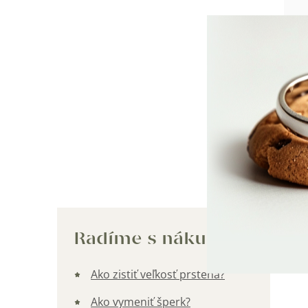
916
Skl
€83,
Kategórie
Radíme s nákupom
Ako zistiť veľkosť prsteňa?
Ako vymeniť šperk?