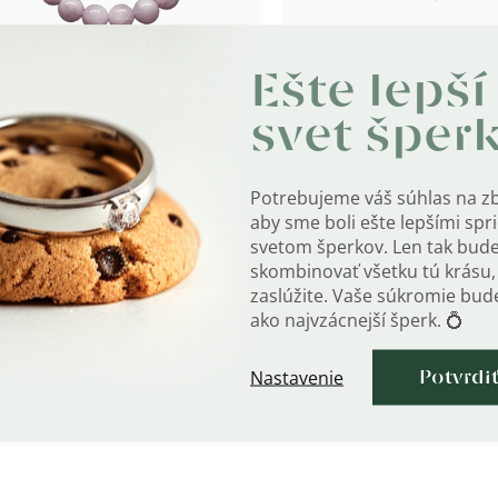
6 Náramok 8mm KUNZIT
9163 Náramok 8mm/16c
Ešte lepší
svet šper
adom
Skladom
60
€66,80
Potrebujeme váš súhlas na z
aby sme boli ešte lepšími sp
svetom šperkov. Len tak bud
skombinovať všetku tú krásu, 
zaslúžite. Vaše súkromie bu
Ovl
ako najvzácnejší šperk. 💍
prv
výp
Nastavenie
Potvrdi