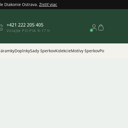
le Diakonie Ostrava.
Zistiť viac
+421 222 205 405
Nákupný
Volajte PO-PIA 9-17 h
košík
áramky
Doplnky
Sady šperkov
Kolekcie
Motívy šperkov
Podľa príležitos