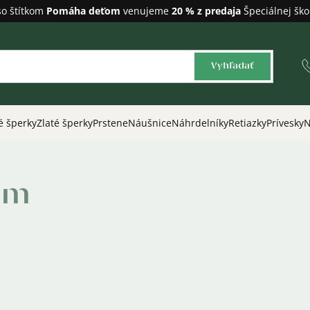
so štítkom
Pomáha deťom
venujeme
20 % z predaja
Špeciálnej ško
Vyhľadať
é šperky
Zlaté šperky
Prstene
Náušnice
Náhrdelníky
Retiazky
Prívesky
N
om