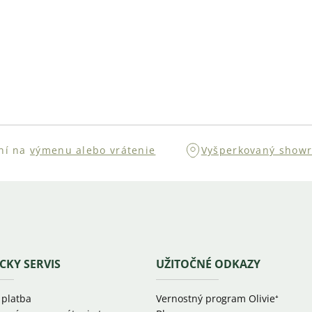
ní na
výmenu alebo vrátenie
Vyšperkovaný show
CKY SERVIS
UŽITOČNÉ ODKAZY
 platba
Vernostný program Olivie⁺