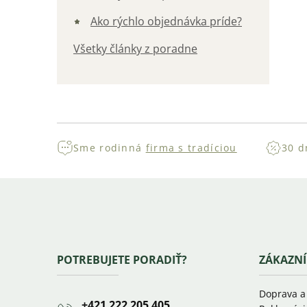
Ako rýchlo objednávka príde?
Všetky články z poradne
Sme rodinná
firma s tradíciou
30 d
Zápätie
POTREBUJETE PORADIŤ?
ZÁKAZNÍ
Doprava a
+421 222 205 405