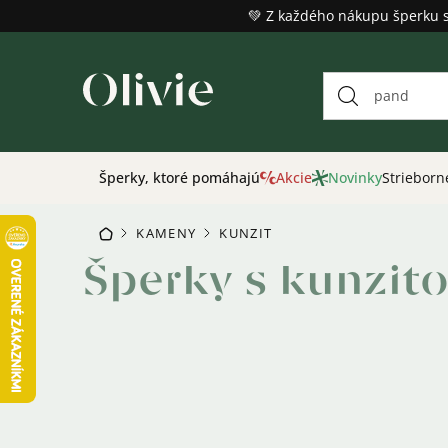
Prejsť
💚 Z každého nákupu šperku 
na
obsah
Šperky, ktoré pomáhajú
Akcie
Novinky
Strieborn
KAMENY
KUNZIT
DOMOV
/
/
Šperky s kunzit