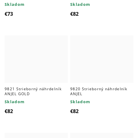
Skladom
Skladom
€73
€82
9821 Strieborný náhrdelník
9820 Strieborný náhrdelník
ANJEL GOLD
ANJEL
Skladom
Skladom
€82
€82