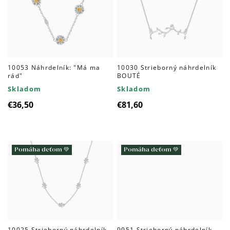
10053 Náhrdelník: "Má ma
10030 Strieborný náhrdelník
rád"
BOUTÉ
Skladom
Skladom
€36,50
€81,60
Pomáha deťom 💚
Pomáha deťom 💚
10025 Strieborný náhrdelník
9951 Strieborný náhrdelník