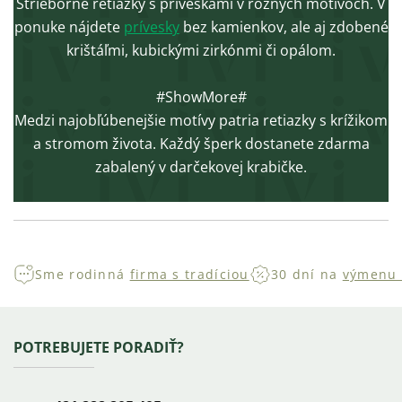
Strieborné retiazky s príveskami v rôznych motívoch. V
ponuke nájdete
prívesky
bez kamienkov, ale aj zdobené
krištáľmi, kubickými zirkónmi či opálom.
#ShowMore#
Medzi najobľúbenejšie motívy patria retiazky s krížikom
a stromom života. Každý šperk dostanete zdarma
zabalený v darčekovej krabičke.
Sme rodinná
firma s tradíciou
30 dní na
výmenu 
Zápätie
POTREBUJETE PORADIŤ?