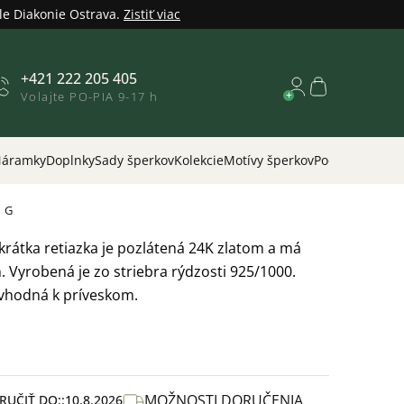
le Diakonie Ostrava.
Zistiť viac
+421 222 205 405
Nákupný
Volajte PO-PIA 9-17 h
košík
áramky
Doplnky
Sady šperkov
Kolekcie
Motívy šperkov
Podľa príležitos
1 G
krátka retiazka je pozlátená 24K zlatom a má
. Vyrobená je zo striebra rýdzosti 925/1000.
 vhodná k príveskom.
MOŽNOSTI DORUČENIA
UČIŤ DO:
10.8.2026