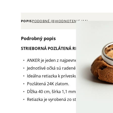
POPIS
PODOBNÉ (8)
HODNOTENIE (11)
Podrobný popis
STRIEBORNÁ POZLÁTENÁ RETIAZKA ANKER
ANKER je jeden z najpevnejších a najspoľahliv
Jednotlivé očká sú radené kolmo k sebe.
Ideálna retiazka k prívesku.
Pozlátená 24K zlatom.
Dĺžka 40 cm, šírka 1,1 mm.
Retiazka je vyrobená zo striebra 925/1000 a 