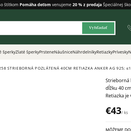
so štítkom
Pomáha deťom
venujeme
20 % z predaja
Špeciálnej ško
Vyhľadať
é šperky
Zlaté šperky
Prstene
Náušnice
Náhrdelníky
Retiazky
Prívesky
N
258 STRIEBORNÁ POZLÁTENÁ 40CM RETIAZKA ANKER
AG 925; ≤
Strieborná 
dĺžku 40 cm
Retiazka je
€43
/ ks
Jednotková
cena:
MÔŽEME DOR