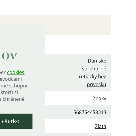
očné parametre
kov
Dámske
strieborné
ber
cookies
,
gória
:
retiazky bez
rievodcami
prívesku
eme schopní
ktorú si
ka
:
2 roky
de chránené
568754458313
ť všetko
a
:
Zlatá