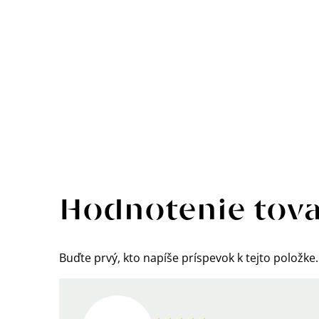
Výpis
hodnotení
Hodnotenie tov
Buďte prvý, kto napíše príspevok k tejto položke.