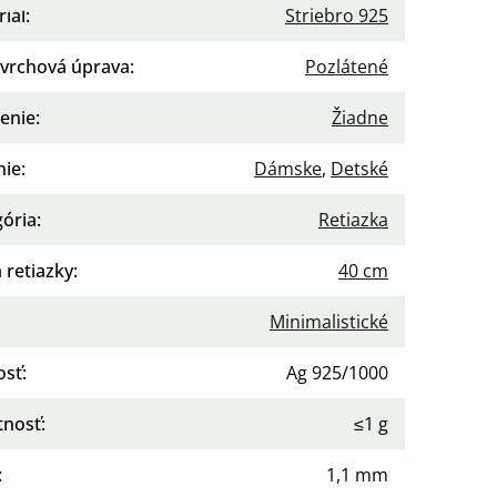
iál
:
Striebro 925
vrchová úprava
:
Pozlátené
enie
:
Žiadne
nie
:
Dámske
,
Detské
gória
:
Retiazka
 retiazky
:
40 cm
Minimalistické
osť
:
Ag 925/1000
nosť
:
≤1 g
:
1,1 mm