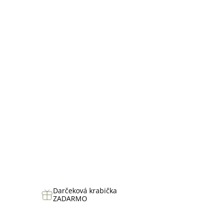
hviezdičiek.
Darčeková krabička
ZADARMO