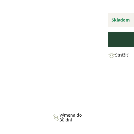
Skladom
Strážiť
Výmena do
30 dní