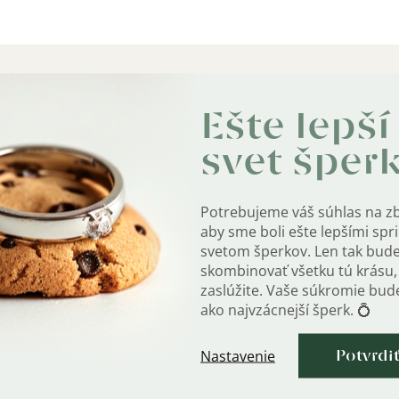
Ešte lepší
Dodat
svet šper
Potrebujeme váš súhlas na z
ejších typov retiazok.
Kate
aby sme boli ešte lepšími sp
svetom šperkov. Len tak bud
skombinovať všetku tú krásu, 
Záru
zaslúžite. Vaše súkromie bu
ako najvzácnejší šperk. 💍
EAN
:
je označená puncom rýdzosti.
Nastavenie
Potvrdi
Farb