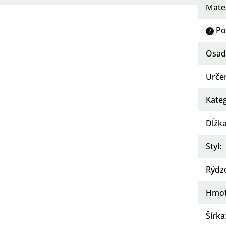
Mater
Po
?
Osad
Urče
Kate
Dĺžka
Styl
:
Rýdz
Hmot
Šírka