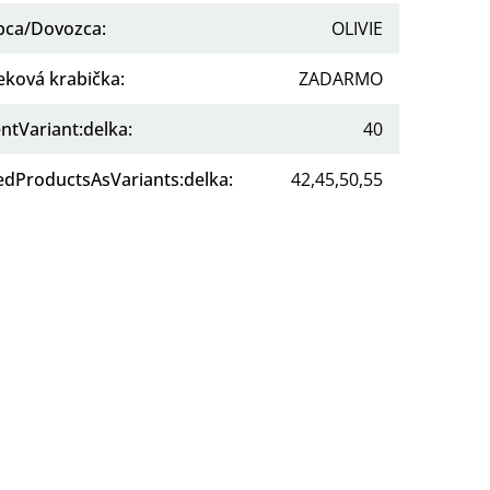
bca/Dovozca
:
OLIVIE
eková krabička
:
ZADARMO
ntVariant:delka
:
40
tedProductsAsVariants:delka
:
42,45,50,55