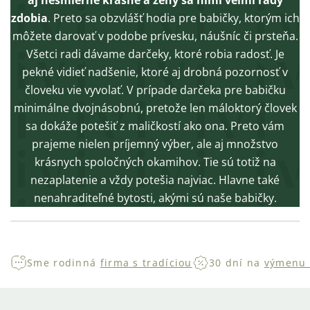
aj nesmierne krásne a ženy sa nimi veľmi rady
zdobia
. Preto sa obzvlášť hodia pre babičky, ktorým ich
môžete darovať v podobe prívesku, náušníc či prsteňa.
Všetci radi dávame darčeky, ktoré robia radosť. Je
pekné vidieť nadšenie, ktoré aj drobná pozornosť v
človeku vie vyvolať. V prípade darčeka pre babičku
minimálne dvojnásobnú, pretože len máloktorý človek
sa dokáže potešiť z maličkostí ako ona. Preto vám
prajeme nielen príjemný výber, ale aj množstvo
krásnych spoločných okamihov. Tie sú totiž na
nezaplatenie a vždy potešia najviac. Hlavne také
nenahraditeľné bytosti, akými sú naše babičky.
Sme rodinná
firma s tradíciou
30 dní na
výmenu 