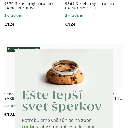
9870 Strieborný náramok
9869 Strieborný náramok
BARBORKY ROSE
BARBORKY GOLD
Skladom
Skladom
€124
€124
Pomáha deťom 💚
Ešte lepší
9868 Strieborný náramok
9835 Strieborný náramok
BARBORKY
SPOJENÉ SRDCIA MOISSANITE
ROSE
svet šperkov
Skladom
Skladom
€124
€115
Potrebujeme váš súhlas na zber
cookies
, aby sme boli ešte lepšími