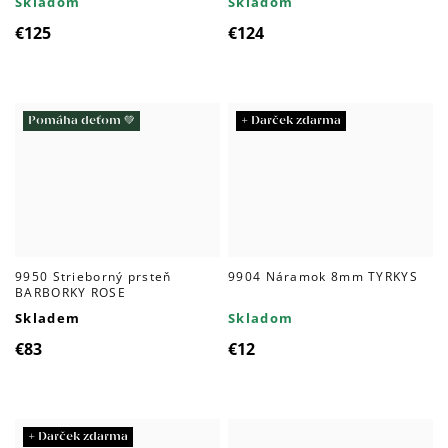
Skladom
Skladom
€125
€124
Pomáha deťom 💚
+ Darček zdarma
9950 Strieborný prsteň
9904 Náramok 8mm TYRKYS
BARBORKY ROSE
Skladem
Skladom
€83
€12
+ Darček zdarma