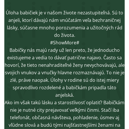
Úloha babičiek je v našom živote nezastupiteľná. Sú to
anjeli, ktorí dávajú nám vnúčatám veľa bezhraničnej
lásky, súčasne mnoho porozumenia a užitočných rád
do života.
#ShowMore#
Babičky nás majú rady už len preto, že jednoducho
existujeme a vedia to dávať patrične najavo. Často sa
hovorí, že tieto nenahraditeľné ženy nevychovávajú, ale
svojich vnukov a vnučky hlavne rozmaznávajú. To nie je
zlé, práve naopak. Úlohy v rodine sú do istej miery
spravodlivo rozdelené a babičkám pripadla táto
anjelská.
Ako im však takú lásku a starostlivosť oplatiť? Babičkám
nie je nutné city prejavovať veľkými činmi. Stačí iba
telefonát, občasná návšteva, pohladenie, úsmev aj
vľúdne slová a budú tými najšťastnejšími ženami na