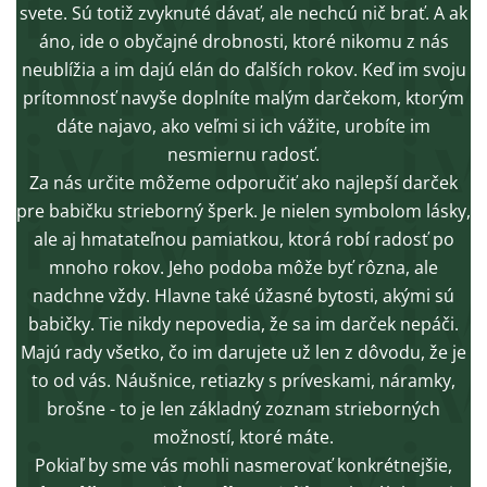
svete. Sú totiž zvyknuté dávať, ale nechcú nič brať. A ak
áno, ide o obyčajné drobnosti, ktoré nikomu z nás
neublížia a im dajú elán do ďalších rokov. Keď im svoju
prítomnosť navyše doplníte malým darčekom, ktorým
dáte najavo, ako veľmi si ich vážite, urobíte im
nesmiernu radosť.
Za nás určite môžeme odporučiť ako najlepší darček
pre babičku strieborný šperk. Je nielen symbolom lásky,
ale aj hmatateľnou pamiatkou, ktorá robí radosť po
mnoho rokov. Jeho podoba môže byť rôzna, ale
nadchne vždy. Hlavne také úžasné bytosti, akými sú
babičky. Tie nikdy nepovedia, že sa im darček nepáči.
Majú rady všetko, čo im darujete už len z dôvodu, že je
to od vás. Náušnice, retiazky s príveskami, náramky,
brošne - to je len základný zoznam strieborných
možností, ktoré máte.
Pokiaľ by sme vás mohli nasmerovať konkrétnejšie,