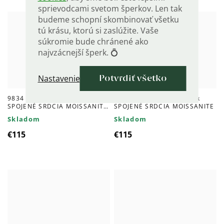
sprievodcami svetom šperkov. Len tak
budeme schopní skombinovať všetku
tú krásu, ktorú si zaslúžite. Vaše
súkromie bude chránené ako
najvzácnejší šperk. 💍
Nastavenie
Potvrdiť všetko
9834 Strieborný náramok
9833 Strieborný náramok
SPOJENÉ SRDCIA MOISSANITE
SPOJENÉ SRDCIA MOISSANITE
GOLD
Skladom
Skladom
€115
€115