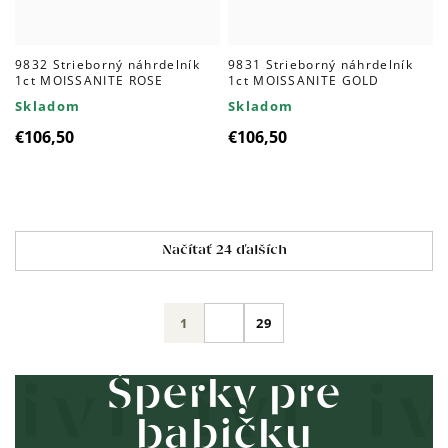
9832 Strieborný náhrdelník
9831 Strieborný náhrdelník
1ct MOISSANITE ROSE
1ct MOISSANITE GOLD
Skladom
Skladom
€106,50
€106,50
Ovládacie
Načítať 24 ďalších
prvky
výpisu
Stránkovanie
1
29
Šperky pre
babičku