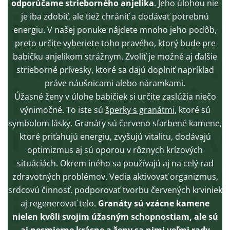
odporúčame strieborného anjelika
. Jeho úlohou nie
je iba zdobiť, ale tiež chrániť a dodávať potrebnú
energiu. V našej ponuke nájdete mnoho jeho podôb,
preto určite vyberiete toho pravého, ktorý bude pre
babičku anjelikom strážnym. Zvoliť je možné aj ďalšie
strieborné prívesky, ktoré sa dajú doplniť napríklad
práve náušnicami alebo náramkami.
Úžasné ženy v úlohe babičiek si určite zaslúžia niečo
výnimočné. To iste sú
šperky s granátmi
, ktoré sú
symbolom lásky. Granáty sú červeno sfarbené kamene,
ktoré priťahujú energiu, zvyšujú vitalitu, dodávajú
optimizmus aj sú oporou v rôznych krízových
situáciách. Okrem iného sa používajú aj na celý rad
zdravotných problémov. Vedia aktivovať organizmus,
srdcovú činnosť, podporovať tvorbu červených krviniek
aj regenerovať telo.
Granáty sú vzácne kamene
nielen kvôli svojim úžasným schopnostiam, ale sú