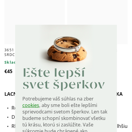
3651 ANJEL S RUŽOVÝM
3660 Strieborný prívesok
SRDCOM - strieborný prívesok
ANJEL so srdiečkom
Skladom
Skladom
Ešte lepší
€45
€37
svet šperkov
LACNÁ STRIEBORNÁ RHODIOVANÁ 40cm RETIAZKA
Potrebujeme váš súhlas na zber
cookies
, aby sme boli ešte lepšími
Retiazka za výhodnú cenu.
sprievodcami svetom šperkov. Len tak
Dĺžka: 40 cm.
budeme schopní skombinovať všetku
tú krásu, ktorú si zaslúžite. Vaše
Rhodiovaná - má väčšiu odolnosť, vyšší lesk a dlhšiu
súkromie bude chránené ako