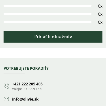
z
0x
5
0x
hviezdičiek.
0x
Pridať hodnotenie
Výpis
hodnotení
Zápätie
POTREBUJETE PORADIŤ?
+421 222 205 405
Volajte PO-PIA 9-17 h
info
@
olivie.sk