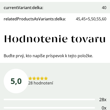
currentVariant:delka
:
40
relatedProductsAsVariants:delka
:
45,45+5,50,55,60
Hodnotenie tovaru
Buďte prvý, kto napíše príspevok k tejto položke.
5,0
Priemerné
28 hodnotení
hodnotenie
produktu
28x
je
5,0
0x