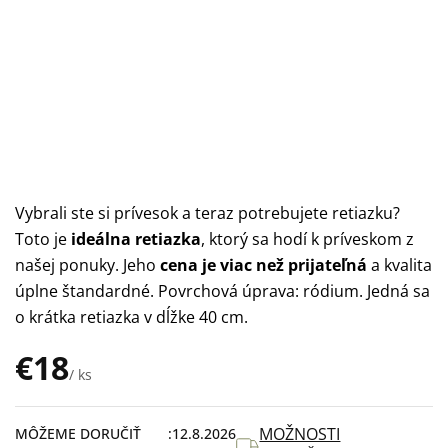
Vybrali ste si prívesok a teraz potrebujete retiazku?
Toto je
ideálna retiazka
, ktorý sa hodí k príveskom z
našej ponuky. Jeho
cena je viac než prijateľná
a kvalita
úplne štandardné. Povrchová úprava: ródium. Jedná sa
o krátka retiazka v dĺžke 40 cm.
€18
/ ks
Jednotková
cena:
MOŽNOSTI
MÔŽEME DORUČIŤ
12.8.2026