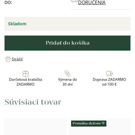
DORUČENIA
DO:
Skladom
Pridať do košíka
Strážiť
Darčeková krabička
Výmena do
Doprava ZADARMO
ZADARMO
30 dní
od 100 €
Súvisiaci tovar
Pomáha deťom 💚