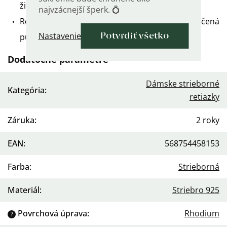
životnosť.
najvzácnejší šperk. 💍
Retiazka je vyrobená zo striebra a je označená
Nastavenie
puncov rýdzosti 925.
Potvrdiť všetko
Dodatočné parametre
Dámske strieborné
Kategória
:
retiazky
Záruka
:
2 roky
EAN
:
568754458153
Farba
:
Strieborná
Materiál
:
Striebro 925
Povrchová úprava
:
Rhodium
?