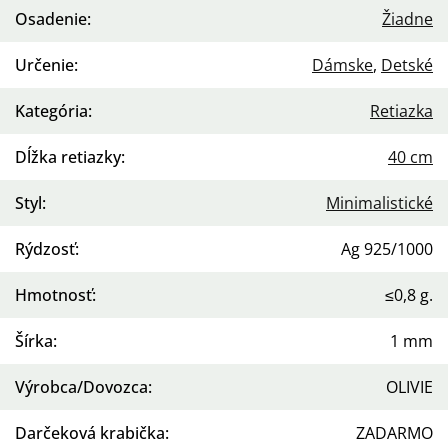
Osadenie
:
Žiadne
Určenie
:
Dámske
,
Detské
Kategória
:
Retiazka
Dĺžka retiazky
:
40 cm
Styl
:
Minimalistické
Rýdzosť
:
Ag 925/1000
Hmotnosť
:
≤0,8 g.
Šírka
:
1 mm
Výrobca/Dovozca
:
OLIVIE
Darčeková krabička
:
ZADARMO