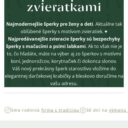
zvieratkami
Najmodernejšie šperky pre ženy a deti
. Aktuálne tak
obľúbené šperky s motívom zvieratiek. ♥
Najpredávanejšie zvieracie šperky sú bezpochyby
šperky s mačacími a psími labkami
. Ak to však nie je
to, čo hľadáte, máte na výber aj zo šperkov s motívmi
koní, jednorožcov, korytnačiek či dokonca slonov.
Váš nový prekrásny šperk starostlivo vložíme do
elegantnej darčekovej krabičky a bleskovo doručíme na
vašu adresu.
Sme rodinná
firma s tradíciou
30 dní na
výmenu 