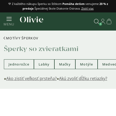
Prejsť
💚 Z každého nákupu šperku so štítkom
Pomáha deťom
venujeme
20 % z
predaja
Špeciálnej škole Diakonie Ostrava.
Zistiť viac
na
obsah
Náku
MENU
košík
Vyhľadať
MOTÍVY ŠPERKOV
Šperky so zvieratkami
Jednorožce
Labky
Mačky
Motýle
Medved
Ako zistiť veľkosť prsteňa?
Akú zvoliť dĺžku retiazky?
Výpis
produktov