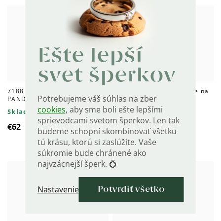
Ešte lepší
svet šperkov
7188 Strieborné náušnice
5935 Strieborné náušnice na
Potrebujeme váš súhlas na zber
PANDA
skrutku KRÁLIK
cookies
, aby sme boli ešte lepšími
Skladom
Skladom
sprievodcami svetom šperkov. Len tak
€62
€44,20
budeme schopní skombinovať všetku
tú krásu, ktorú si zaslúžite. Vaše
súkromie bude chránené ako
najvzácnejší šperk. 💍
Nastavenie
Potvrdiť všetko