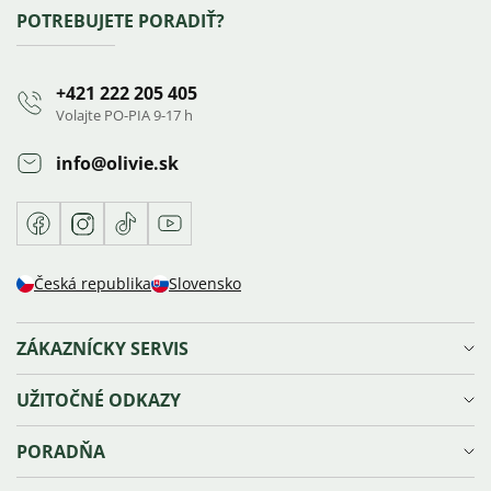
Zápätie
POTREBUJETE PORADIŤ?
+421 222 205 405
Volajte PO-PIA 9-17 h
info
@
olivie.sk
Facebook
Instagram
TikTok
Youtube
Česká republika
Slovensko
ZÁKAZNÍCKY SERVIS
Doprava a platba
UŽITOČNÉ ODKAZY
Reklamácie, výmena a vrátenie tovaru
Ochrana osobných údajov
Vernostný program Olivie⁺
PORADŇA
Obchodné podmienky
Blog
Sledovanie zásielky
Náš príbeh
Veľkosti šperkov