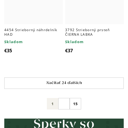
4454 Strieborný náhrdelník
3792 Strieborný prsteň
HAD
ČIERNA LABKA
Skladom
Skladom
€35
€37
Ovládacie
Načítať 24 ďalších
prvky
výpisu
Stránkovanie
1
15
Šperky so