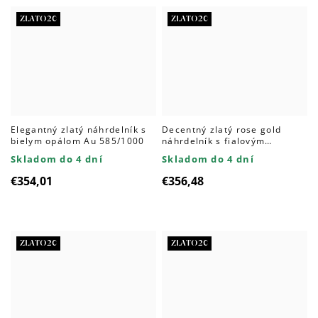
ZLATO20
ZLATO20
Elegantný zlatý náhrdelník s
Decentný zlatý rose gold
bielym opálom Au 585/1000
náhrdelník s fialovým
zirkónom Au 585/1000
Skladom do 4 dní
Skladom do 4 dní
€354,01
€356,48
ZLATO20
ZLATO20