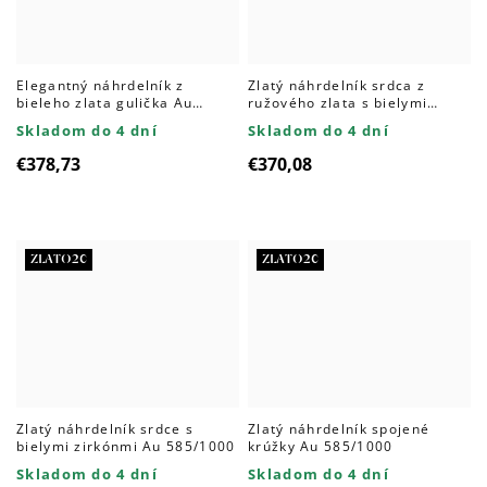
Elegantný náhrdelník z
Zlatý náhrdelník srdca z
bieleho zlata gulička Au
ružového zlata s bielymi
585/1000
zirkónmi Au 585/1000
Skladom do 4 dní
Skladom do 4 dní
€378,73
€370,08
ZLATO20
ZLATO20
Zlatý náhrdelník srdce s
Zlatý náhrdelník spojené
bielymi zirkónmi Au 585/1000
krúžky Au 585/1000
Skladom do 4 dní
Skladom do 4 dní