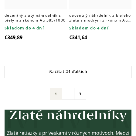
decentný zlatý náhrdelník s
decentný náhrdelník z bieleho
bielym zirkónom Au 585/1000
zlata s modrým zirkónom Au
585/1000
Skladom do 4 dní
Skladom do 4 dní
€349,89
€341,64
Ovládacie
Načítať 24 ďalších
prvky
výpisu
Stránkovanie
1
3
Zlaté náhrdelníky
Zlaté retiazky s príveskami v rôznych motívoch. Medzi