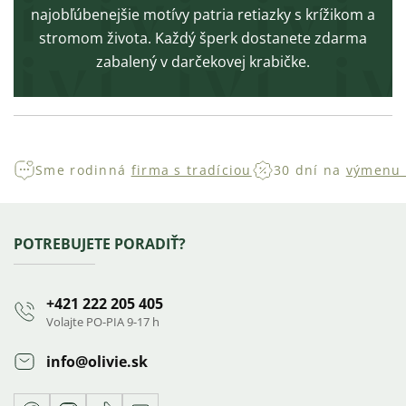
najobľúbenejšie motívy patria retiazky s krížikom a
stromom života. Každý šperk dostanete zdarma
zabalený v darčekovej krabičke.
Sme rodinná
firma s tradíciou
30 dní na
výmenu 
Zápätie
POTREBUJETE PORADIŤ?
+421 222 205 405
Volajte PO-PIA 9-17 h
info
@
olivie.sk