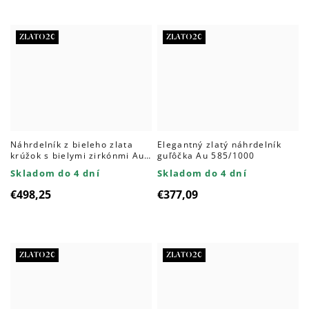
ZLATO20
ZLATO20
Náhrdelník z bieleho zlata
Elegantný zlatý náhrdelník
krúžok s bielymi zirkónmi Au
guľôčka Au 585/1000
585/1000
Skladom do 4 dní
Skladom do 4 dní
€498,25
€377,09
ZLATO20
ZLATO20