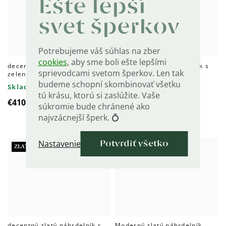
Ešte lepší
svet šperkov
Potrebujeme váš súhlas na zber
cookies
, aby sme boli ešte lepšími
decentný zlatý náhrdelník so
decentný zlatý náhrdelník s
sprievodcami svetom šperkov. Len tak
zeleným zirkónom Au
modrým zirkónom Au
585/1000
585/1000
budeme schopní skombinovať všetku
Skladom do 4 dní
Skladom do 4 dní
tú krásu, ktorú si zaslúžite. Vaše
€410,06
€414,18
súkromie bude chránené ako
najvzácnejší šperk. 💍
Nastavenie
Potvrdiť všetko
ZLATO20
ZLATO20
decentný zlatý náhrdelník s
Moderný zlatý náhrdelník