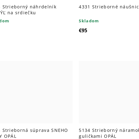
 Strieborný náhrdelník
4331 Strieborné náušni
ÝĽ na srdiečku
adom
Skladom
€95
3 Strieborná súprava SNEHO
5134 Strieborný náramo
LY OPÁL
guličkami OPÁL