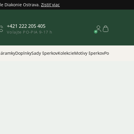
le Diakonie Ostrava.
Zistiť viac
+421 222 205 405
Nákupný
Volajte PO-PIA 9-17 h
košík
áramky
Doplnky
Sady šperkov
Kolekcie
Motívy šperkov
Podľa príležitos