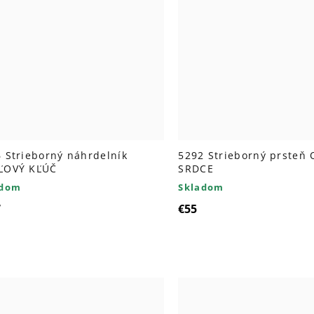
 Strieborný náhrdelník
5292 Strieborný prsteň
ĽOVÝ KĽÚČ
SRDCE
adom
Skladom
7
€55