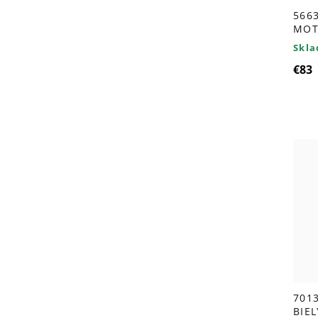
5663
MOT
Skl
€83
701
BIE