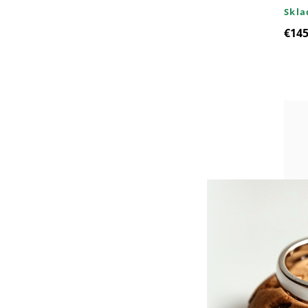
Skl
€145
8871
opá
Skl
€63