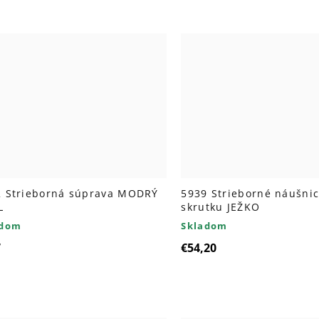
2 Strieborná súprava MODRÝ
5939 Strieborné náušni
L
skrutku JEŽKO
adom
Skladom
7
€54,20