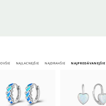
adenie
OVŠIE
NAJLACNEJŠIE
NAJDRAHŠIE
NAJPREDÁVANEJŠIE
roduktov
ýpis
roduktov