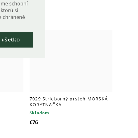
eme schopní
ktorú si
de chránené
ť všetko
7029 Strieborný prsteň MORSKÁ
KORYTNAČKA
Skladom
€76