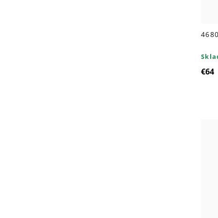
468
Skl
€64