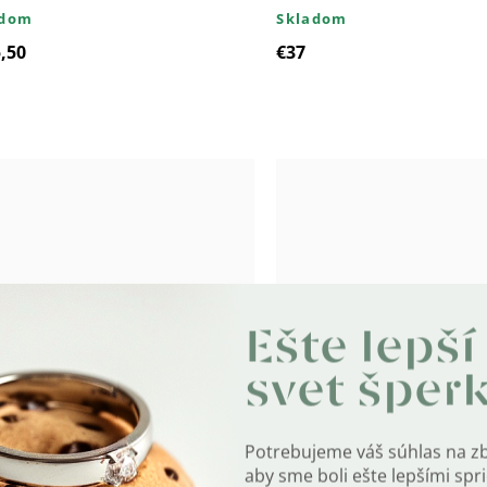
adom
Skladom
,50
€37
Ešte lepší
svet šper
 Strieborný náramok s
8811 Strieborný prsteň 
lom ROSE
ROSE
Potrebujeme váš súhlas na z
adom
Skladom
aby sme boli ešte lepšími sp
€49,60