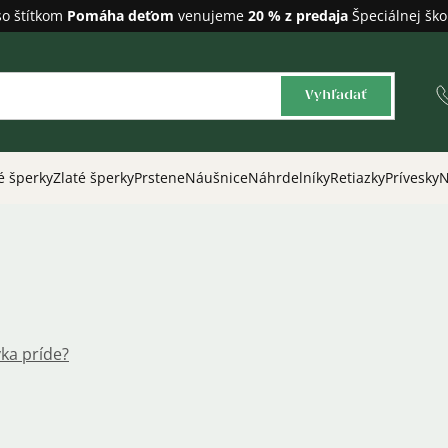
so štítkom
Pomáha deťom
venujeme
20 % z predaja
Špeciálnej ško
Vyhľadať
é šperky
Zlaté šperky
Prstene
Náušnice
Náhrdelníky
Retiazky
Prívesky
N
m
ka príde?