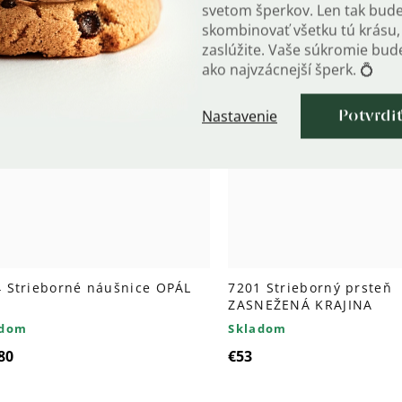
svetom šperkov. Len tak bud
skombinovať všetku tú krásu, 
zaslúžite. Vaše súkromie bu
ako najvzácnejší šperk. 💍
Nastavenie
Potvrdi
 Strieborné náušnice OPÁL
7201 Strieborný prsteň
ZASNEŽENÁ KRAJINA
adom
Skladom
80
€53