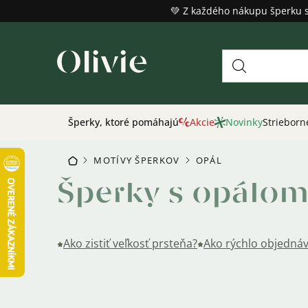
Prejsť
💚 Z každého nákupu šperku 
na
obsah
Šperky, ktoré pomáhajú
Akcie
Novinky
Strieborn
MOTÍVY ŠPERKOV
OPÁL
DOMOV
/
/
Šperky s opálo
Ako zistiť veľkosť prsteňa?
Ako rýchlo objednáv