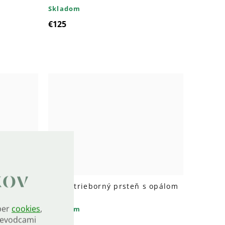
Skladom
€125
kov
s opálom
8810 Strieborný prsteň s opálom
ber
cookies
,
Skladom
rievodcami
€49,60