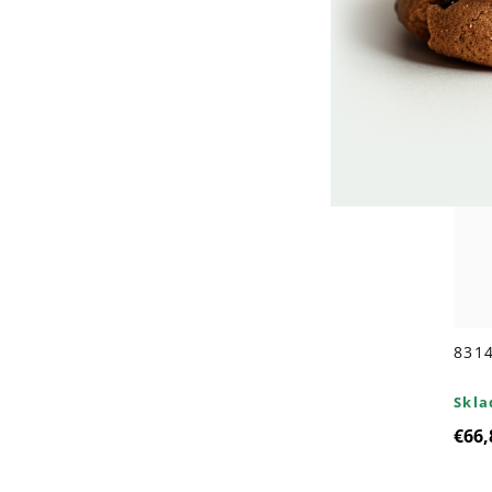
8314
Skl
€66,