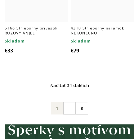
5166 Strieborný prívesok
4310 Strieborný náramok
RUŽOVÝ ANJEL
NEKONEČNO
Skladom
Skladom
€33
€79
Ovládacie
Načítať 24 ďalších
prvky
výpisu
Stránkovanie
1
3
Šperky s motívom