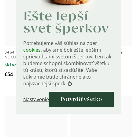
Ešte lepší
svet šperkov
Potrebujeme váš súhlas na zber
cookies
, aby sme boli ešte lepšími
8464 Strieborný náramok
8347 Strieborné náušnice
sprievodcami svetom šperkov. Len tak
NEKONEČNO
NEKONEČNO
budeme schopní skombinovať všetku
Skladom
Skladom
tú krásu, ktorú si zaslúžite. Vaše
€54
€69
súkromie bude chránené ako
najvzácnejší šperk. 💍
Nastavenie
Potvrdiť všetko