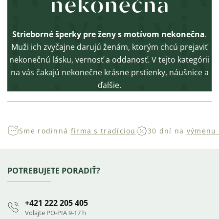
nekonečna
Strieborné šperky pre ženy s motívom nekonečna
.
Muži ich zvyčajne darujú ženám, ktorým chcú prejaviť
nekonečnú lásku, vernosť a oddanosť. V tejto kategórii
na vás čakajú nekonečne krásne prstienky, náušnice a
ďalšie.
Sme rodinná
firma s tradíciou
30 dní na
výmenu 
Zápätie
POTREBUJETE PORADIŤ?
+421 222 205 405
Volajte PO-PIA 9-17 h