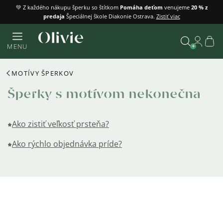
Prejsť
💚 Z každého nákupu šperku so štítkom
Pomáha deťom
venujeme
20 % z
predaja
Špeciálnej škole Diakonie Ostrava.
Zistiť viac
na
obsah
Náku
MENU
košík
Vyhľadať
MOTÍVY ŠPERKOV
Šperky s motívom nekonečna
Ako zistiť veľkosť prsteňa?
Ako rýchlo objednávka príde?
Výpis
produktov