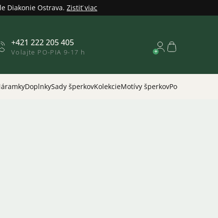
le Diakonie Ostrava.
Zistiť viac
+421 222 205 405
Nákupný
Volajte PO-PIA 9-17 h
košík
áramky
Doplnky
Sady šperkov
Kolekcie
Motívy šperkov
Podľa príležitos