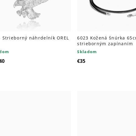
 Strieborný náhrdelník OREL
6023 Kožená šnúrka 65c
strieborným zapínaním
adom
Skladom
40
€35