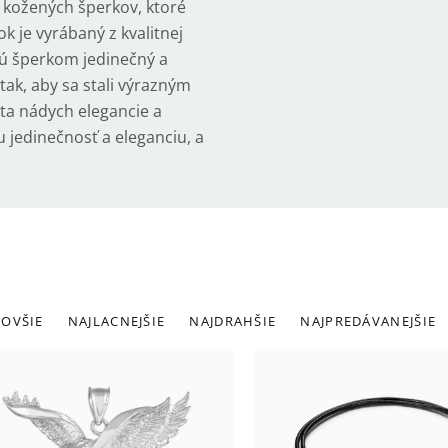
 kožených šperkov, ktoré
k je vyrábaný z kvalitnej
jú šperkom jedinečný a
tak, aby sa stali výrazným
ota nádych elegancie a
šu jedinečnosť a eleganciu, a
adenie
OVŠIE
NAJLACNEJŠIE
NAJDRAHŠIE
NAJPREDÁVANEJŠIE
roduktov
ýpis
roduktov