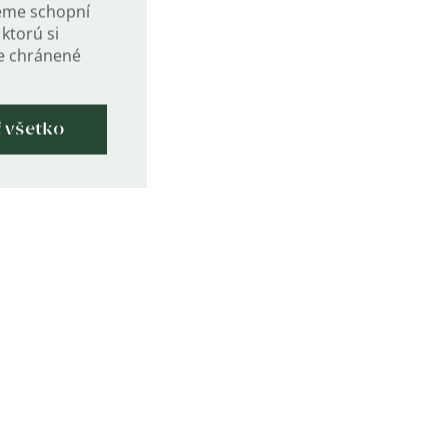
eme schopní
ktorú si
de chránené
ť všetko