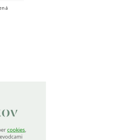
ená
ádacie
ky
isu
kov
ber
cookies
,
rievodcami