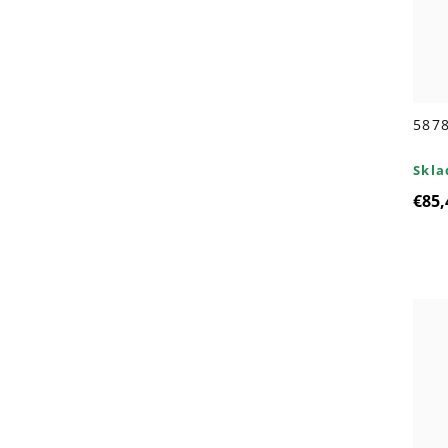
5878
Skl
€85,