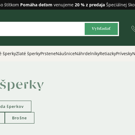
so štítkom
Pomáha deťom
venujeme
20 % z predaja
Špeciálnej ško
Vyhľadať
é šperky
Zlaté šperky
Prstene
Náušnice
Náhrdelníky
Retiazky
Prívesky
N
šperky
da šperkov
Brošne