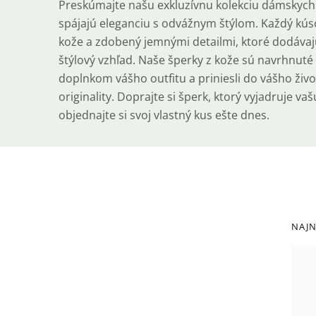
Preskúmajte našu exkluzívnu kolekciu dámskych
spájajú eleganciu s odvážnym štýlom. Každý kúso
kože a zdobený jemnými detailmi, ktoré dodáva
štýlový vzhľad. Naše šperky z kože sú navrhnuté 
doplnkom vášho outfitu a priniesli do vášho živ
originality. Doprajte si šperk, ktorý vyjadruje va
objednajte si svoj vlastný kus ešte dnes.
Bočný
R
NAJN
panel
p
V
p