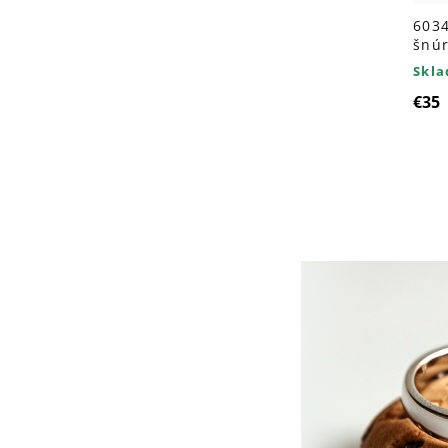
603
šnú
Skl
€35