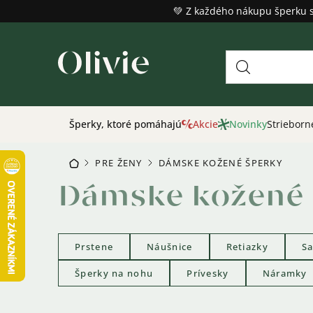
Prejsť
💚 Z každého nákupu šperku 
na
obsah
Šperky, ktoré pomáhajú
Akcie
Novinky
Strieborn
PRE ŽENY
DÁMSKE KOŽENÉ ŠPERKY
DOMOV
/
/
Dámske kožené 
Prstene
Náušnice
Retiazky
Sa
Šperky na nohu
Prívesky
Náramky