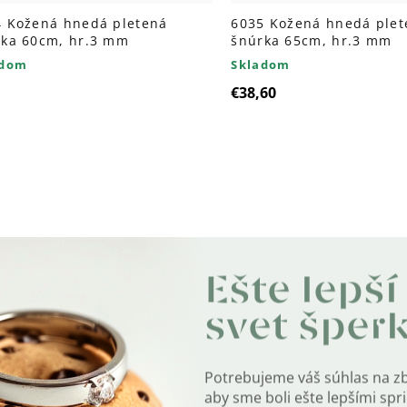
4 Kožená hnedá pletená
6035 Kožená hnedá plet
rka 60cm, hr.3 mm
šnúrka 65cm, hr.3 mm
adom
Skladom
€38,60
Ovl
prv
výp
Ešte lepší
svet šper
Potrebujeme váš súhlas na z
aby sme boli ešte lepšími sp