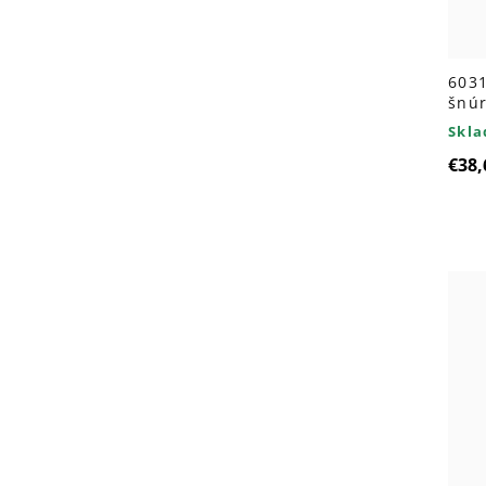
603
šnú
Skl
€38,