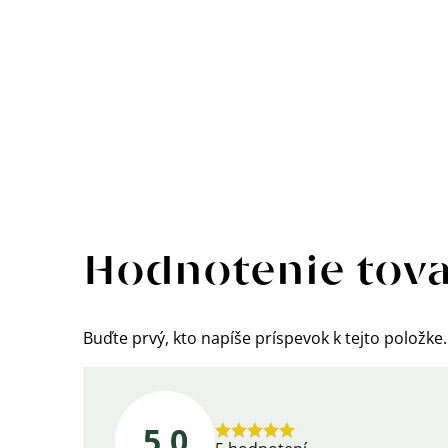
Výpis
hodnotení
Hodnotenie tov
Buďte prvý, kto napíše príspevok k tejto položke.
5,0
Priemerné