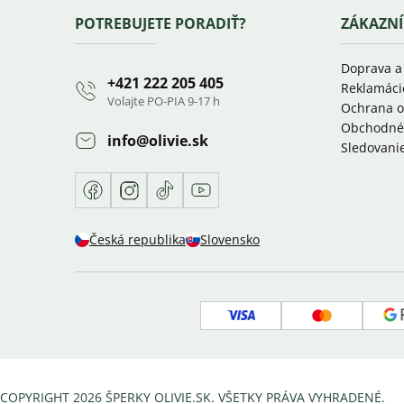
Zápätie
POTREBUJETE PORADIŤ?
ZÁKAZNÍ
Doprava a
+421 222 205 405
Reklamáci
Volajte PO-PIA 9-17 h
Ochrana o
Obchodné
info
@
olivie.sk
Sledovanie
Facebook
Instagram
TikTok
Youtube
Česká republika
Slovensko
Visa
Mastercar
COPYRIGHT 2026
ŠPERKY OLIVIE.SK
. VŠETKY PRÁVA VYHRADENÉ.