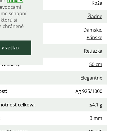
ber
cookies
,
Koža
rievodcami
eme schopní
enie
:
Žiadne
ktorú si
de chránené
Dámske
,
nie
:
Pánske
ť všetko
gória
:
Retiazka
 retiazky
:
50 cm
Elegantné
osť
:
Ag 925/1000
otnosť celková
:
≤4,1 g
:
3 mm