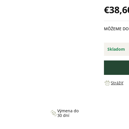
€38,6
Jednotková
cena:
MÔŽEME DOR
Skladom
Strážiť
Výmena do
30 dní