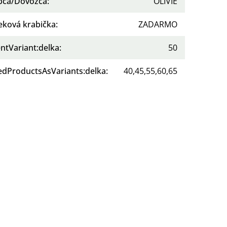
bca/Dovozca
:
OLIVIE
eková krabička
:
ZADARMO
ntVariant:delka
:
50
tedProductsAsVariants:delka
:
40,45,55,60,65