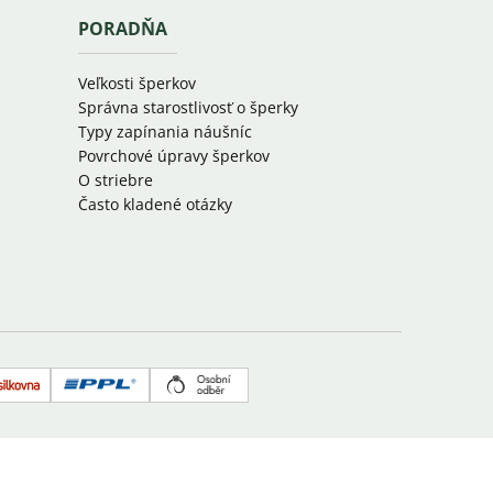
PORADŇA
Veľkosti šperkov
Správna starostlivosť o šperky
Typy zapínania náušníc
Povrchové úpravy šperkov
O striebre
Často kladené otázky
Zásielkovňa
PPL
Osobný
odber