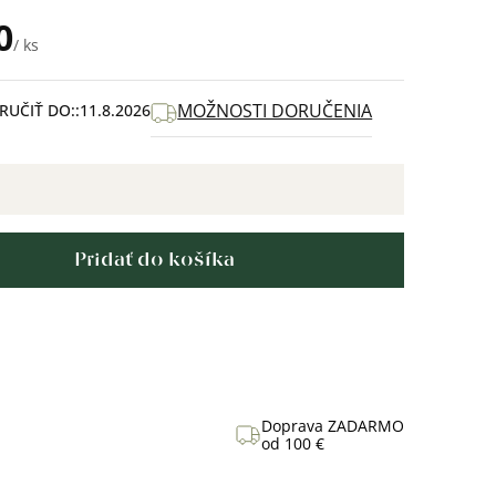
0
/ ks
MOŽNOSTI DORUČENIA
UČIŤ DO:
11.8.2026
Pridať do košíka
Doprava ZADARMO
od 100 €