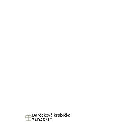
hviezdičiek.
Darčeková krabička
ZADARMO