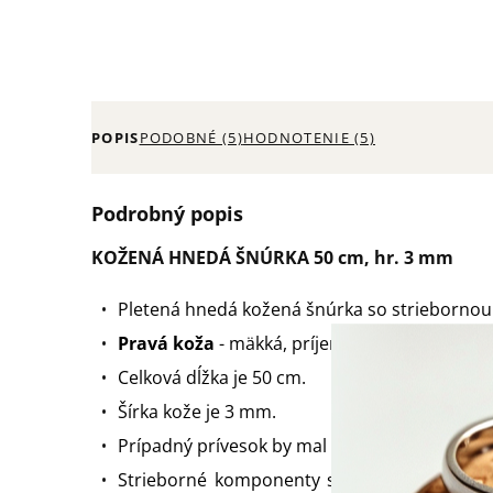
POPIS
PODOBNÉ (5)
HODNOTENIE (5)
Podrobný popis
KOŽENÁ HNEDÁ ŠNÚRKA 50 cm, hr. 3 mm
Pletená hnedá kožená šnúrka so striebornou
Pravá koža
- mäkká, príjemná na dotyk.
Celková dĺžka je 50 cm.
Šírka kože je 3 mm.
Prípadný prívesok by mal mať očko s prieme
Strieborné komponenty sú vyrobené zo st