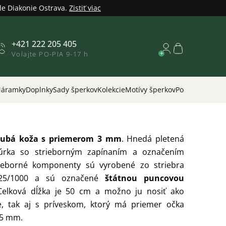
le Diakonie Ostrava.
Zistiť viac
+421 222 205 405
Nákupný
Volajte PO-PIA 9-17 h
košík
áramky
Doplnky
Sady šperkov
Kolekcie
Motívy šperkov
Podľa príležitos
rubá koža s priemerom 3 mm
.
Hnedá pletená
úrka so strieborným zapínaním a označením
rieborné komponenty sú vyrobené zo striebra
925/1000 a sú označené
štátnou puncovou
Celková dĺžka je 50 cm a možno ju nosiť ako
, tak aj s príveskom, ktorý má priemer očka
,5 mm.