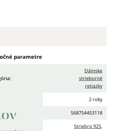
očné parametre
Dámske
gória
:
strieborné
retiazky
ka
:
2 roky
kov
568754453118
Striebro 925
,
iál
: