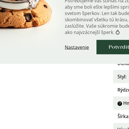
Potrebujeme váš súhlas na z
štátnou puncovou značkou.
aby sme boli ešte lepšími sp
svetom šperkov. Len tak bud
kári OLIVIE.
Osad
skombinovať všetku tú krásu, 
zaslúžite. Vaše súkromie bu
ako najvzácnejší šperk. 💍
Urče
Nastavenie
Potvrdi
Kate
Dĺžka
Styl
:
Rýdz
Hm
?
Šírka