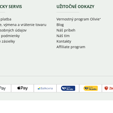
CKY SERVIS
UŽITOČNÉ ODKAZY
 platba
Vernostný program Olivie⁺
e, výmena a vrátenie tovaru
Blog
sobných údajov
Náš príbeh
 podmienky
Náš tím
 zásielky
Kontakty
Affiliate program
d
Google
Apple
Balíkovňa
Slovenská
Slovenská
pay
pay
pošta
pošta
-
-
balík
balík