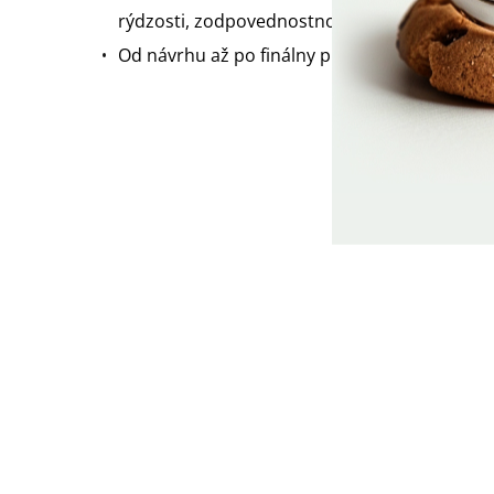
rýdzosti, zodpovednostnou značkou MOL aj 
Od návrhu až po finálny produkt vyrobili šper