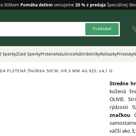
so štítkom
Pomáha deťom
venujeme
20 % z predaja
Špeciálnej ško
Vyhľadať
é šperky
Zlaté šperky
Prstene
Náušnice
Náhrdelníky
Retiazky
Prívesky
N
DÁ PLETENÁ ŠNÚRKA 50CM, HR.3 MM
AG 925; ≤4,1 G.
Stredne h
kožená šn
OLIVIE. St
rýdzosti 
značkou
. 
samostatne
väčší ako 3