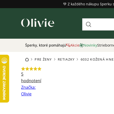
Prejsť
💚 Z každého nákupu šperku 
na
obsah
Šperky, ktoré pomáhajú
Akcie
Novinky
Strieborn
PRE ŽENY
RETIAZKY
6032 KOŽENÁ HNE
DOMOV
/
/
/
Priemerné
5
hodnotenie
hodnotení
produktu
Značka:
je
Olivie
5,0
z
5