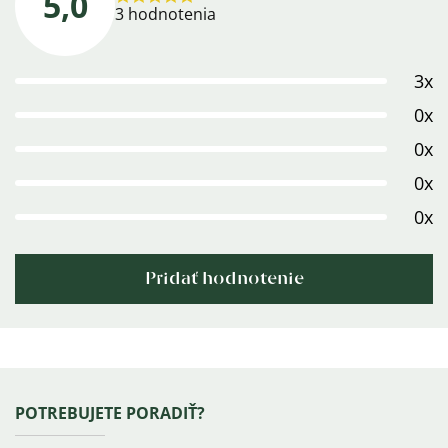
5,0
Priemerné
3 hodnotenia
hodnotenie
produktu
3x
je
5,0
0x
z
0x
5
0x
hviezdičiek.
0x
Pridať hodnotenie
Výpis
hodnotení
Zápätie
POTREBUJETE PORADIŤ?