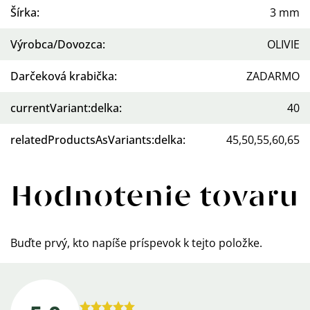
Šírka
:
3 mm
Výrobca/Dovozca
:
OLIVIE
Darčeková krabička
:
ZADARMO
currentVariant:delka
:
40
relatedProductsAsVariants:delka
:
45,50,55,60,65
Hodnotenie tovaru
Buďte prvý, kto napíše príspevok k tejto položke.