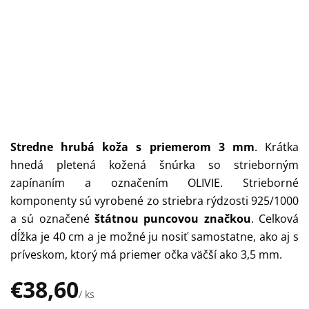
Stredne hrubá koža s priemerom 3 mm
.
Krátka
hnedá pletená kožená šnúrka so strieborným
zapínaním a označením OLIVIE. Strieborné
komponenty sú vyrobené zo striebra rýdzosti 925/1000
a sú označené
štátnou puncovou značkou
. Celková
dĺžka je 40 cm a je možné ju nosiť samostatne, ako aj s
príveskom, ktorý má priemer očka väčší ako 3,5 mm.
€38,60
/ ks
Jednotková