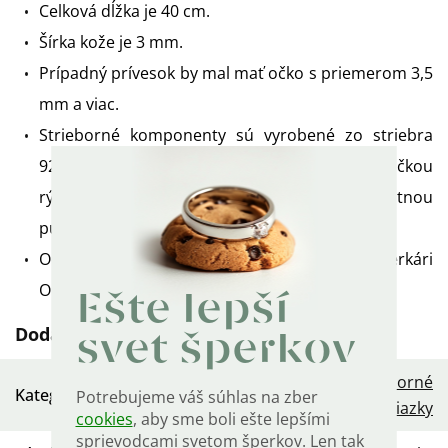
Celková dĺžka je 40 cm.
Šírka kože je 3 mm.
Prípadný prívesok by mal mať očko s priemerom 3,5
mm a viac.
Strieborné komponenty sú vyrobené zo striebra
925/1000 a sú označené puncovou značkou
rýdzosti, zodpovednostnou značkou MOL aj štátnou
puncovou značkou.
Od návrhu až po finálny produkt vyrobili šperkári
OLIVIE.
Ešte lepší
Dodatočné parametre
svet šperkov
Dámske strieborné
Kategória
:
Potrebujeme váš súhlas na zber
retiazky
cookies
, aby sme boli ešte lepšími
sprievodcami svetom šperkov. Len tak