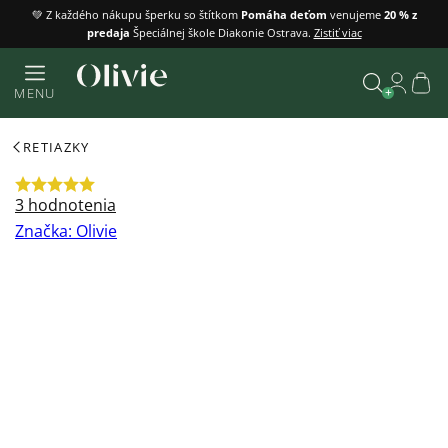
Prejsť
💚 Z každého nákupu šperku so štítkom
Pomáha deťom
venujeme
20 % z
predaja
Špeciálnej škole Diakonie Ostrava.
Zistiť viac
na
obsah
Náku
MENU
košík
Vyhľadať
RETIAZKY
Priemerné
3 hodnotenia
hodnotenie
Značka:
Olivie
produktu
je
5,0
z
5
hviezdičiek.