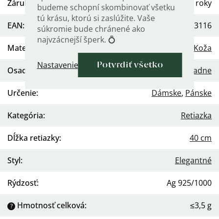
Záruka
:
2 roky
budeme schopní skombinovať všetku
tú krásu, ktorú si zaslúžite. Vaše
EAN
:
568754453116
súkromie bude chránené ako
najvzácnejší šperk. 💍
Materiál
:
Striebro 925
,
Koža
Nastavenie
Potvrdiť všetko
Osadenie
:
Žiadne
Určenie
:
Dámske
,
Pánske
Kategória
:
Retiazka
Dĺžka retiazky
:
40 cm
Styl
:
Elegantné
Rýdzosť
:
Ag 925/1000
Hmotnosť celková
:
≤3,5 g
?