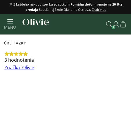
Prejsť
💚 Z každého nákupu šperku so štítkom
Pomáha deťom
venujeme
20 % z
predaja
Špeciálnej škole Diakonie Ostrava.
Zistiť viac
na
obsah
Náku
MENU
košík
Vyhľadať
RETIAZKY
Priemerné
3 hodnotenia
hodnotenie
Značka:
Olivie
produktu
je
5,0
z
5
hviezdičiek.