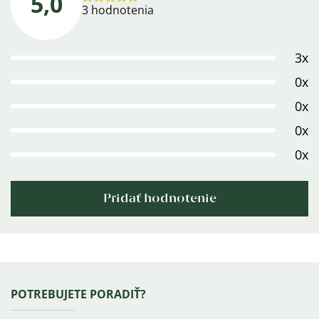
5,0
Priemerné
3 hodnotenia
hodnotenie
produktu
3x
je
5,0
0x
z
0x
5
0x
hviezdičiek.
0x
Pridať hodnotenie
Výpis
hodnotení
Zápätie
POTREBUJETE PORADIŤ?