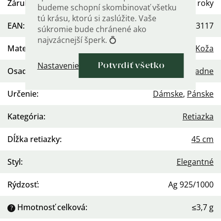
Záruka
:
2 roky
budeme schopní skombinovať všetku
tú krásu, ktorú si zaslúžite. Vaše
EAN
:
568754453117
súkromie bude chránené ako
najvzácnejší šperk. 💍
Materiál
:
Striebro 925
,
Koža
Nastavenie
Potvrdiť všetko
Osadenie
:
Žiadne
Určenie
:
Dámske
,
Pánske
Kategória
:
Retiazka
Dĺžka retiazky
:
45 cm
Styl
:
Elegantné
Rýdzosť
:
Ag 925/1000
Hmotnosť celková
:
≤3,7 g
?