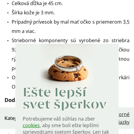
Celková dĺžka je 45 cm.
Šírka kože je 3 mm.
Prípadný prívesok by mal mať očko s priemerom 3,5
mm a viac.
Strieborné komponenty sú vyrobené zo striebra
925/1000 a sú označené puncovou značkou
rýdzosti, zodpovednostnou značkou MOL aj štátnou
puncovou značkou.
Od návrhu až po finálny produkt vyrobili šperkári
OLIVIE.
Ešte lepší
Dodatočné parametre
svet šperkov
Dámske strieborné
Kategória
:
Potrebujeme váš súhlas na zber
retiazky
cookies
, aby sme boli ešte lepšími
sprievodcami svetom šperkov. Len tak