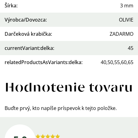
Šírka
:
3 mm
Výrobca/Dovozca
:
OLIVIE
Darčeková krabička
:
ZADARMO
currentVariant:delka
:
45
relatedProductsAsVariants:delka
:
40,50,55,60,65
Hodnotenie tovaru
Buďte prvý, kto napíše príspevok k tejto položke.