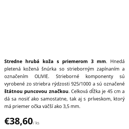
Stredne hrubá koža s priemerom 3 mm
.
Hnedá
pletená kožená šnúrka so strieborným zapínaním a
označením OLIVIE. Strieborné komponenty sú
vyrobené zo striebra rýdzosti 925/1000 a sú označené
štátnou puncovou značkou
. Celková dĺžka je 45 cm a
dá sa nosiť ako samostatne, tak aj s príveskom, ktorý
má priemer očka väčší ako 3,5 mm.
€38,60
/ ks
Jednotková