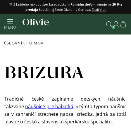
Prejsť
💚 Z každého nákupu šperku so štítkom
Pomáha deťom
venujeme
20 % z
predaja
Špeciálnej škole Diakonie Ostrava.
Zistiť viac
na
obsah
Náku
MENU
košík
Vyhľadať
SLOVNÍK POJMOV
BRIZURA
Tradičné české zapínanie detských náušníc,
takzvané
náušnice pre bábätká
. S týmto typom náušníc
sa v zahraničí stretnete naozaj zriedka, jedná sa totiž
hlavne o českú a slovenskú šperkársku špecialitu.