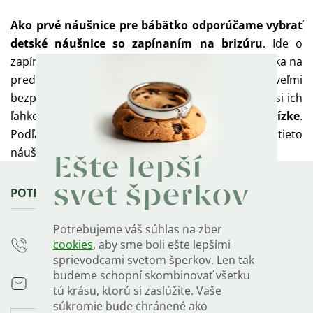
Ako prvé náušnice pre bábätko odporúčame vybrať
detské náušnice so zapínaním na brizúru
. Ide o
zapínanie spredu. Brizúrka/háčik sa zasunie do očka na
prednej strane náušnice. Zapínanie na brizúru je veľmi
bezpečné a praktické, dobre sa nasadzuje a dieťa si ich
ľahko nerozopne,
riziko straty je teda veľmi nízke
.
Podľa závislosti na veľkosti ušká je možné tieto
náušnice nosiť od 3 mesiacov až do cca 6 rokov.
Ešte lepší
Zápätie
svet šperkov
POTREBUJETE PORADIŤ?
Potrebujeme váš súhlas na zber
+421 222 205 405
cookies
, aby sme boli ešte lepšími
Volajte PO-PIA 9-17 h
sprievodcami svetom šperkov. Len tak
budeme schopní skombinovať všetku
info
@
olivie.sk
tú krásu, ktorú si zaslúžite. Vaše
súkromie bude chránené ako