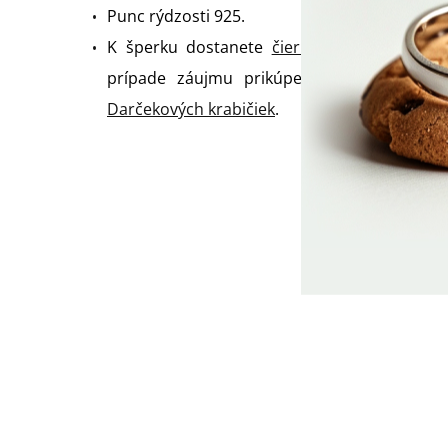
Punc rýdzosti 925.
K šperku dostanete
čiernu darčekovú kra
prípade záujmu prikúpenia inej darčekove
Darčekových krabičiek
.