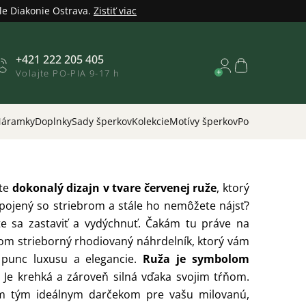
le Diakonie Ostrava.
Zistiť viac
+421 222 205 405
Nákupný
Volajte PO-PIA 9-17 h
košík
áramky
Doplnky
Sady šperkov
Kolekcie
Motívy šperkov
Podľa príležitos
te
dokonalý dizajn v tvare červenej ruže
, ktorý
epojený so striebrom a stále ho nemôžete nájsť?
e sa zastaviť a vydýchnuť. Čakám tu práve na
Som strieborný rhodiovaný náhrdelník, ktorý vám
punc luxusu a elegancie.
Ruža je symbolom
. Je krehká a zároveň silná vďaka svojim tŕňom.
 tým ideálnym darčekom pre vašu milovanú,