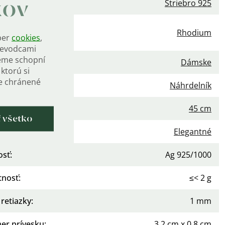
iál
:
Striebro 925
kov
vrchová
Rhodium
ber
cookies
,
va
:
rievodcami
eme schopní
nie
:
Dámske
ktorú si
de chránené
gória
:
Náhrdelník
 retiazky
:
45 cm
ť všetko
Elegantné
osť
:
Ag 925/1000
nosť
:
≤< 2 g
 retiazky
:
1 mm
er prívesku
:
3,2 cm x 0,8 cm