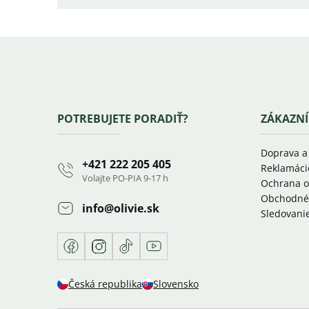
Zápätie
POTREBUJETE PORADIŤ?
ZÁKAZNÍ
Doprava a
+421 222 205 405
Reklamáci
Volajte PO-PIA 9-17 h
Ochrana o
Obchodné
info
@
olivie.sk
Sledovanie
Facebook
Instagram
TikTok
Youtube
Česká republika
Slovensko