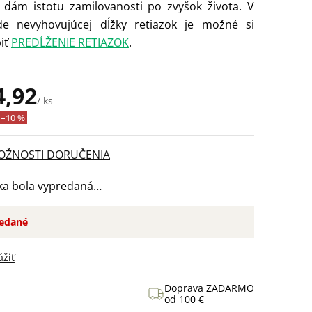
j dám istotu zamilovanosti po zvyšok života. V
de nevyhovujúcej dĺžky retiazok je možné si
iť
PREDĹŽENIE RETIAZOK
.
4,92
/ ks
tková
–10 %
OŽNOSTI DORUČENIA
ka bola vypredaná…
edané
ážiť
Doprava ZADARMO
od 100 €