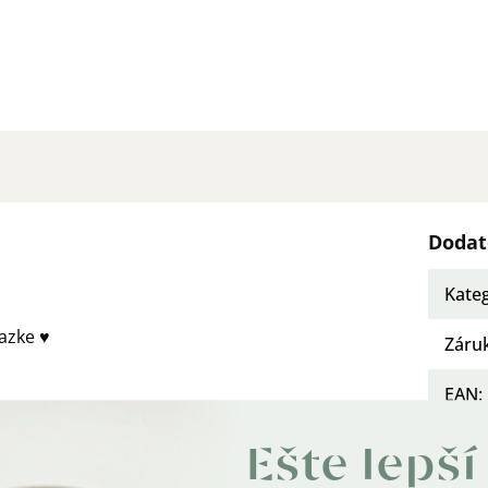
Dodat
Kate
azke ♥
Záru
EAN
:
 dlhšiu životnosť.
Farb
Ešte lepší