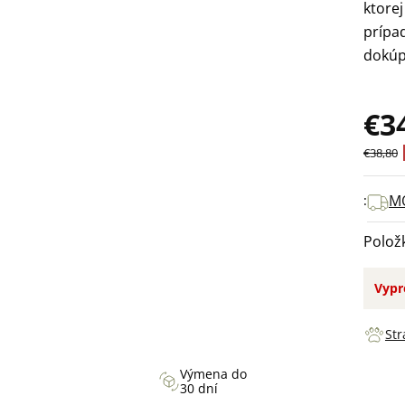
ktore
prípa
dokúp
€3
Jedno
€38,80
cena:
M
Polož
Vypr
Str
Výmena do
30 dní