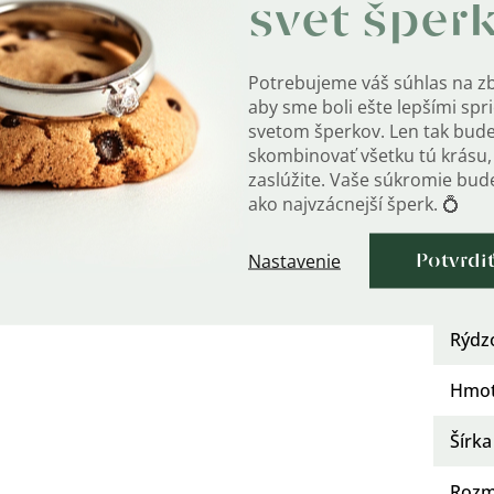
Mater
svet šper
bičku s logom OLIVIE
, ktorá je úplne zadarmo. V
Po
?
Potrebujeme váš súhlas na z
j krabičky, môžete si vybrať z našej kategórie
úpra
aby sme boli ešte lepšími sp
svetom šperkov. Len tak bud
Urče
skombinovať všetku tú krásu, 
zaslúžite. Vaše súkromie bu
Kate
ako najvzácnejší šperk. 💍
Dĺžka
Nastavenie
Potvrdi
Styl
:
Rýdz
Hmot
Šírka
Rozm