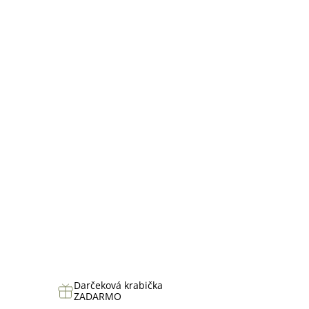
z
5
hviezdičiek.
Darčeková krabička
ZADARMO