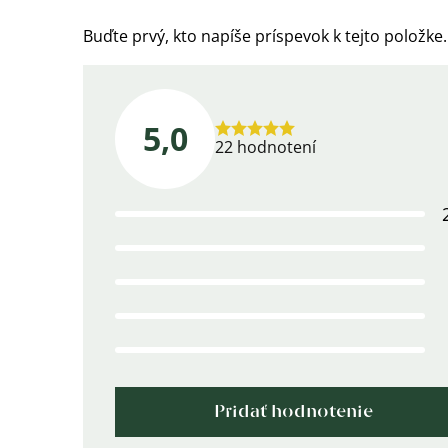
Buďte prvý, kto napíše príspevok k tejto položke.
5,0
Priemerné
22 hodnotení
hodnotenie
produktu
je
5,0
z
5
hviezdičiek.
Pridať hodnotenie