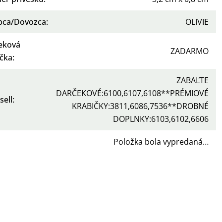
bca/Dovozca
:
OLIVIE
eková
ZADARMO
ička
:
ZABAĽTE
DARČEKOVÉ:6100,6107,6108**PRÉMIOVÉ
sell
:
KRABIČKY:3811,6086,7536**DROBNÉ
DOPLNKY:6103,6102,6606
Položka bola vypredaná…