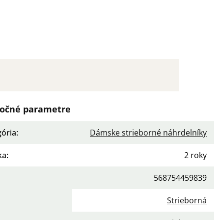
očné parametre
gória
:
Dámske strieborné náhrdelníky
ka
:
2 roky
568754459839
a
:
Strieborná