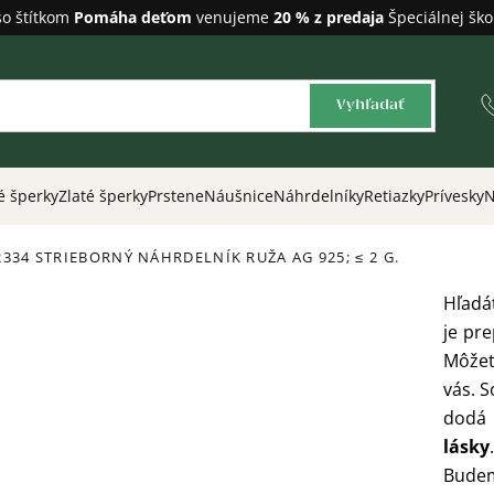
so štítkom
Pomáha deťom
venujeme
20 % z predaja
Špeciálnej ško
Vyhľadať
é šperky
Zlaté šperky
Prstene
Náušnice
Náhrdelníky
Retiazky
Prívesky
N
2334 STRIEBORNÝ NÁHRDELNÍK RUŽA
AG 925; ≤ 2 G.
Hľadá
je pr
Môžet
vás. 
dodá 
lásky
Budem