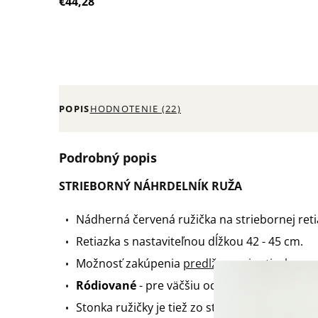
€44,28
POPIS
HODNOTENIE (22)
Podrobný popis
STRIEBORNÝ NÁHRDELNÍK RUŽA
Nádherná červená ružička na striebornej reti
Retiazka s nastaviteľnou dĺžkou 42 - 45 cm.
Možnosť zakúpenia
predlžovacej retiazky
.
Ródiované
- pre väčšiu odolnosť, vyšší lesk a
Stonka ružičky je tiež zo striebra.