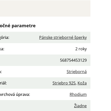
očné parametre
gória
:
Pánske strieborné šperky
ka
:
2 roky
568754453129
a
:
Strieborná
iál
:
Striebro 925
,
Koža
vrchová úprava
:
Rhodium
enie
:
Žiadne