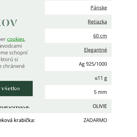
nie
:
Pánske
kov
gória
:
Retiazka
 retiazky
:
60 cm
ber
cookies
,
rievodcami
Elegantné
eme schopní
ktorú si
osť
:
Ag 925/1000
de chránené
otnosť celková
:
≤11 g
ť všetko
:
5 mm
bca/Dovozca
:
OLIVIE
eková krabička
:
ZADARMO