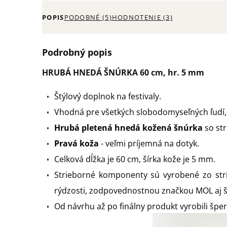
POPIS
PODOBNÉ (5)
HODNOTENIE (3)
Podrobný popis
HRUBÁ HNEDÁ ŠNÚRKA 60 cm, hr. 5 mm
Štýlový doplnok na festivaly.
Vhodná pre všetkých slobodomyseľných ľudí,
Hrubá pletená hnedá kožená šnúrka
so st
Pravá koža
- veľmi príjemná na dotyk.
Celková dĺžka je 60 cm, š
írka kože je 5 mm.
Strieborné komponenty sú vyrobené zo st
rýdzosti, zodpovednostnou značkou MOL aj 
Od návrhu až po finálny produkt vyrobili šper