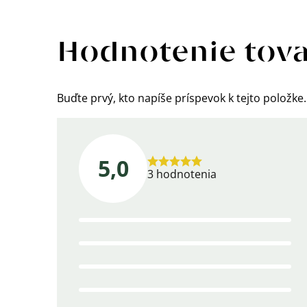
Výpis
hodnotení
Hodnotenie tov
Buďte prvý, kto napíše príspevok k tejto položke.
5,0
Priemerné
3 hodnotenia
hodnotenie
produktu
je
5,0
z
5
hviezdičiek.