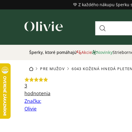
Prejsť
💚 Z každého nákupu šperku 
na
obsah
Šperky, ktoré pomáhajú
Akcie
Novinky
Strieborn
PRE MUŽOV
6043 KOŽENÁ HNEDÁ PLETE
DOMOV
/
/
Priemerné
3
hodnotenie
hodnotenia
produktu
Značka:
je
Olivie
5,0
z
5