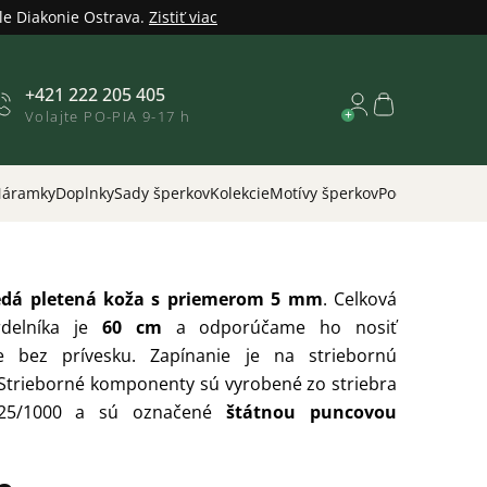
le Diakonie Ostrava.
Zistiť viac
+421 222 205 405
Nákupný
Volajte PO-PIA 9-17 h
košík
áramky
Doplnky
Sady šperkov
Kolekcie
Motívy šperkov
Podľa príležitos
dá pletená koža s priemerom 5 mm
.
Celková
rdelníka je
60 cm
a odporúčame ho nosiť
e bez prívesku.
Zapínanie je na striebornú
 Strieborné komponenty sú vyrobené zo striebra
925/1000 a sú označené
štátnou puncovou