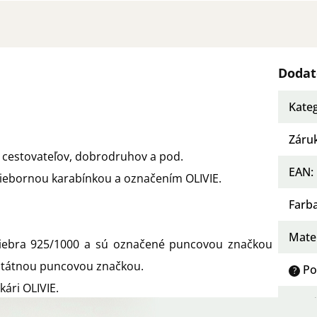
Dodat
Kate
Záru
 cestovateľov, dobrodruhov a pod.
EAN
:
riebornou karabínkou a označením OLIVIE.
Farb
Mater
riebra 925/1000 a sú označené puncovou značkou
štátnou puncovou značkou.
Po
?
kári OLIVIE.
Osad