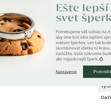
Ešte lepší
Urče
svet šper
Kate
Dĺžka
Potrebujeme váš súhlas na z
aby sme boli ešte lepšími sp
Styl
:
svetom šperkov. Len tak bud
skombinovať všetku tú krásu, 
Rýdz
zaslúžite. Vaše súkromie bu
ako najvzácnejší šperk. 💍
Hm
?
Nastavenie
Potvrdi
Šírka
Výro
Darč