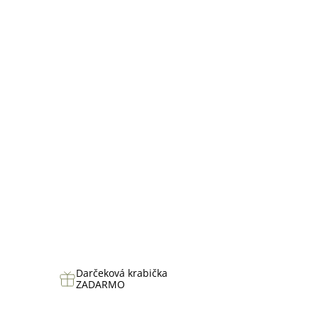
hviezdičiek.
Darčeková krabička
ZADARMO