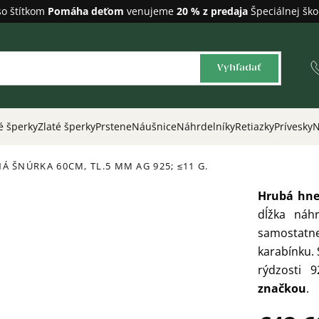
so štítkom
Pomáha deťom
venujeme
20 % z predaja
Špeciálnej ško
Vyhľadať
é šperky
Zlaté šperky
Prstene
Náušnice
Náhrdelníky
Retiazky
Prívesky
N
NÁ ŠNÚRKA 60CM, TL.5 MM
AG 925; ≤11 G.
Hrubá hne
dĺžka náh
samostatn
karabínku.
rýdzosti 
značkou
.