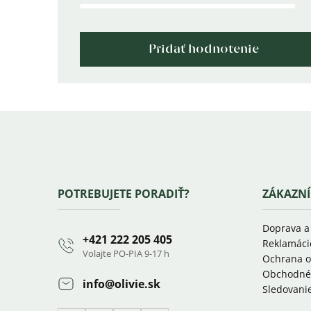
Pridať hodnotenie
Zápätie
POTREBUJETE PORADIŤ?
ZÁKAZNÍ
Doprava a
+421 222 205 405
Reklamáci
Volajte PO-PIA 9-17 h
Ochrana o
Obchodné
info
@
olivie.sk
Sledovanie