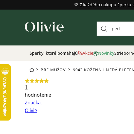
Prejsť
💚 Z každého nákupu šperku 
na
obsah
Šperky, ktoré pomáhajú
Akcie
Novinky
Strieborn
PRE MUŽOV
6042 KOŽENÁ HNEDÁ PLETE
DOMOV
/
/
Priemerné
1
hodnotenie
hodnotenie
produktu
Značka:
je
Olivie
5,0
z
5