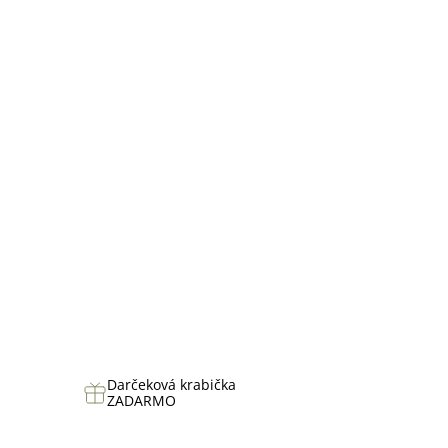
hviezdičiek.
Darčeková krabička
ZADARMO