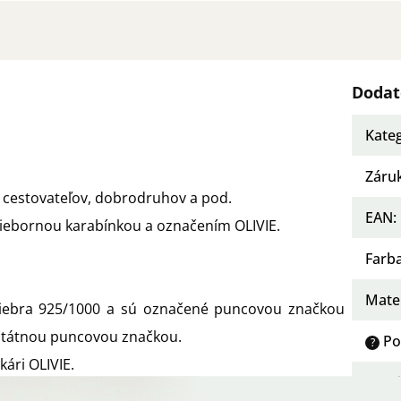
Dodat
Kate
Záru
 cestovateľov, dobrodruhov a pod.
EAN
:
riebornou karabínkou a označením OLIVIE.
Farb
Mater
riebra 925/1000 a sú označené puncovou značkou
štátnou puncovou značkou.
Po
?
kári OLIVIE.
Osad