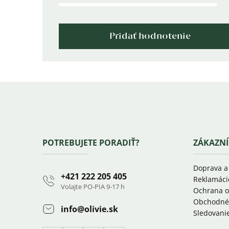
Pridať hodnotenie
Zápätie
POTREBUJETE PORADIŤ?
ZÁKAZNÍ
Doprava a
+421 222 205 405
Reklamáci
Volajte PO-PIA 9-17 h
Ochrana o
Obchodné
info
@
olivie.sk
Sledovanie