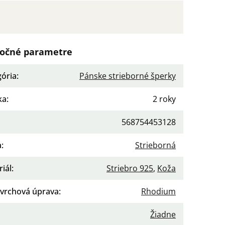
očné parametre
gória
:
Pánske strieborné šperky
ka
:
2 roky
568754453128
a
:
Strieborná
iál
:
Striebro 925
,
Koža
vrchová úprava
:
Rhodium
enie
:
Žiadne