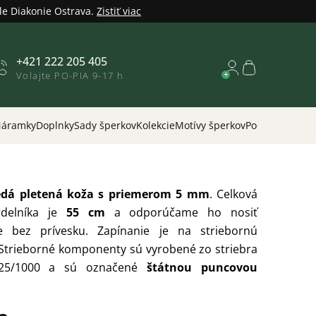
le Diakonie Ostrava.
Zistiť viac
+421 222 205 405
Nákupný
Volajte PO-PIA 9-17 h
košík
áramky
Doplnky
Sady šperkov
Kolekcie
Motívy šperkov
Podľa príležitos
dá pletená koža s priemerom 5 mm
.
Celková
rdelníka je
55 cm
a odporúčame ho nosiť
e bez prívesku.
Zapínanie je na striebornú
 Strieborné komponenty sú vyrobené zo striebra
925/1000 a sú označené
štátnou puncovou