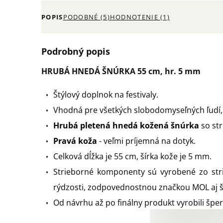
POPIS
PODOBNÉ (5)
HODNOTENIE (1)
Podrobný popis
HRUBÁ HNEDÁ ŠNÚRKA 55 cm, hr. 5 mm
Štýlový doplnok na festivaly.
Vhodná pre všetkých slobodomyseľných ľudí,
Hrubá pletená hnedá kožená šnúrka
so st
Pravá koža
- veľmi príjemná na dotyk.
Celková dĺžka je 55 cm, š
írka kože je 5 mm.
Strieborné komponenty sú vyrobené zo st
rýdzosti, zodpovednostnou značkou MOL aj 
Od návrhu až po finálny produkt vyrobili šper