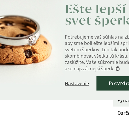
Ešte lepší
Urče
svet šper
Kate
Dĺžka
Potrebujeme váš súhlas na z
aby sme boli ešte lepšími sp
Styl
:
svetom šperkov. Len tak bud
skombinovať všetku tú krásu, 
Rýdz
zaslúžite. Vaše súkromie bu
ako najvzácnejší šperk. 💍
Hm
?
Nastavenie
Potvrdi
Šírka
Výro
Darč