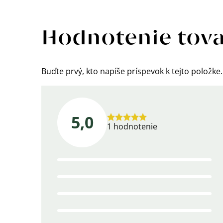
Výpis
hodnotení
Hodnotenie tov
Buďte prvý, kto napíše príspevok k tejto položke.
5,0
Priemerné
1 hodnotenie
hodnotenie
produktu
je
5,0
z
5
hviezdičiek.