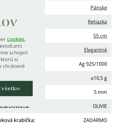
nie
:
Pánske
kov
gória
:
Retiazka
 retiazky
:
55 cm
ber
cookies
,
rievodcami
Elegantné
eme schopní
ktorú si
osť
:
Ag 925/1000
de chránené
otnosť celková
:
≤10,5 g
ť všetko
:
5 mm
bca/Dovozca
:
OLIVIE
eková krabička
:
ZADARMO