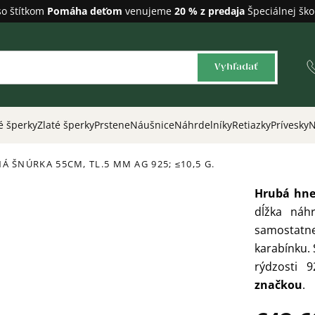
so štítkom
Pomáha deťom
venujeme
20 % z predaja
Špeciálnej ško
Vyhľadať
é šperky
Zlaté šperky
Prstene
Náušnice
Náhrdelníky
Retiazky
Prívesky
N
NÁ ŠNÚRKA 55CM, TL.5 MM
AG 925; ≤10,5 G.
Hrubá hne
dĺžka náh
samostatn
karabínku.
rýdzosti 
značkou
.