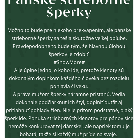
Pánske strieborné
šperky
Možno to bude pre niekoho prekvapením, ale pánske
strieborné šperky sa tešia skutočne veľkej obľube.
Pravdepodobne to bude tým, že hlavnou úlohou
šperkov je zdobiť.
#ShowMore#
A je úplne jedno, o koho ide, pretože klenoty sú
dokonalým doplnkom každého človeka bez rozdielu
pohlavia či veku.
A práve mužom šperky náramne pristanú. Vedia
dokonale podčiarknuť ich štýl, doplniť outfit aj
pritiahnuť pohľady žien. Nie je pritom podstatné, o aký
šperk ide. Ponuka strieborných klenotov pre pánov síce
nemôže konkurovať tej dámskej, ale napriek tomu je
bohatá, takže si každý muž príde na svoje.