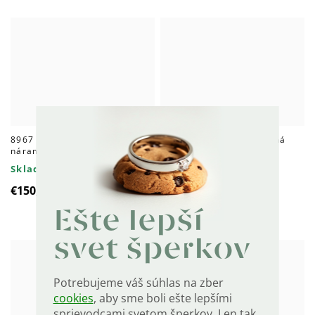
8967 Strieborný 22cm
9035 Svadobná strieborná
náramok Traversino
obrúčka PRAHA
Skladom
Skladom
€150,80
€116,30
Ešte lepší
svet šperkov
Potrebujeme váš súhlas na zber
cookies
, aby sme boli ešte lepšími
sprievodcami svetom šperkov. Len tak