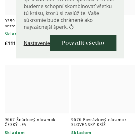
budeme schopní skombinovať všetku
tú krásu, ktorú si zaslúžite. Vaše
súkromie bude chránené ako
9359 Pánsky strieborný
9600 Pánsky strieborný
prsteň ONYX
prsteň ČESKÝ LEV
najvzácnejší šperk. 💍
Skladom
Skladom
Nastavenie
€111,50
€104
Potvrdiť všetko
9667 Šnúrkový náramok
9676 Povrázkový náramok
ČESKÝ LEV
SLOVENSKÝ KRÍŽ
Skladom
Skladom