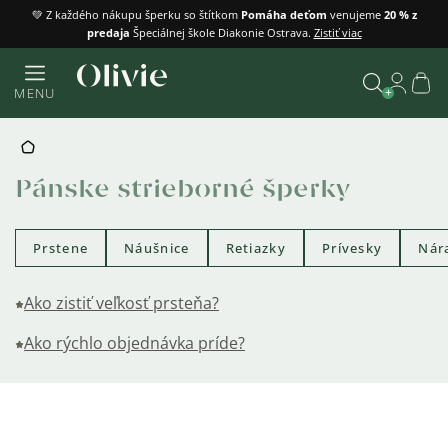
Prejsť
💚 Z každého nákupu šperku so štítkom
Pomáha deťom
venujeme
20 % z
predaja
Špeciálnej škole Diakonie Ostrava.
Zistiť viac
na
obsah
Náku
MENU
košík
Vyhľadať
DOMOV
Pánske strieborné šperky
Prstene
Náušnice
Retiazky
Prívesky
Nár
Ako zistiť veľkosť prsteňa?
Ako rýchlo objednávka príde?
Výpis