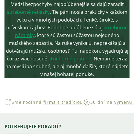
Medzi bezpochyby najobľúbenejšie sa dajú zaradiť
s
trieborné retiazky
. Tie páni nosia prakticky v každom
veku a v mnohých podobách. Tenké, široké, s
príveskami aj bez. Podobne obľúbené sú aj
strieborné
náramky
, ktoré sú častou súčasťou nejedného
mužského zápästia. Na ruke vynikajú, neprekážajú a
dotvárajú mužskú osobnosť. Tú, napokon, vyjadrujú aj
čoraz viac nosené
strieborné prstene
. Nemáme teraz
na mysli iba snubné, ale aj mnohé ďalšie, ktoré nájdete
v našej bohatej ponuke.
Sme rodinná
firma s tradíciou
30 dní na
výmenu 
Zápätie
POTREBUJETE PORADIŤ?