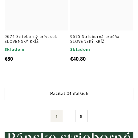
9674 Strieborný prívesok
9675 Strieborná brošňa
SLOVENSKÝ KRÍŽ
SLOVENSKÝ KRÍŽ
Skladom
Skladom
€80
€40,80
Ovládacie
Načítať 24 ďalších
prvky
výpisu
Stránkovanie
1
9