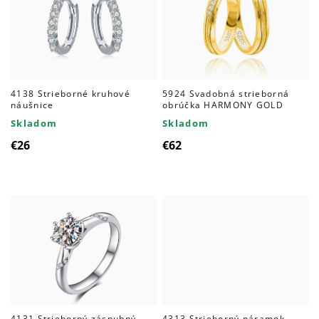
4138 Strieborné kruhové
5924 Svadobná strieborná
náušnice
obrúčka HARMONY GOLD
Skladom
Skladom
€26
€62
4131 Strieborný zásnubný
4313 Strieborný náramok