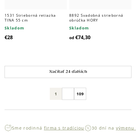
1531 Strieborná retiazka
8892 Svadobná strieborná
TINA 55 cm
obrúčka HORY
Skladom
Skladom
€74,30
€28
od
Ovládacie
Načítať 24 ďalších
prvky
výpisu
Stránkovanie
1
109
Sme rodinná
firma s tradíciou
30 dní na
výmenu 