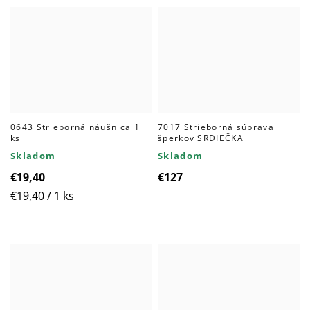
0643 Strieborná náušnica 1
7017 Strieborná súprava
ks
šperkov SRDIEČKA
Skladom
Skladom
€19,40
€127
Jednotková
€19,40 / 1 ks
cena: