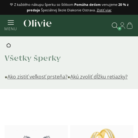
Prejsť
💚 Z každého nákupu šperku so štítkom
Pomáha deťom
venujeme
20 % z
predaja
Špeciálnej škole Diakonie Ostrava.
Zistiť viac
na
obsah
Náku
MENU
košík
Vyhľadať
DOMOV
Všetky šperky
Ako zistiť veľkosť prsteňa?
Akú zvoliť dĺžku retiazky?
Výpis
produktov