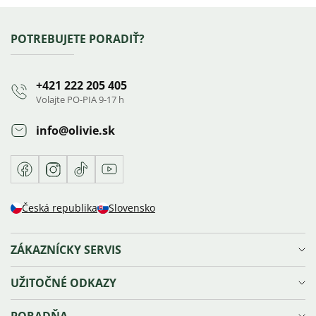
Zápätie
POTREBUJETE PORADIŤ?
+421 222 205 405
Volajte PO-PIA 9-17 h
info
@
olivie.sk
Facebook
Instagram
TikTok
Youtube
Česká republika
Slovensko
ZÁKAZNÍCKY SERVIS
Doprava a platba
UŽITOČNÉ ODKAZY
Reklamácie, výmena a vrátenie tovaru
Ochrana osobných údajov
Vernostný program Olivie⁺