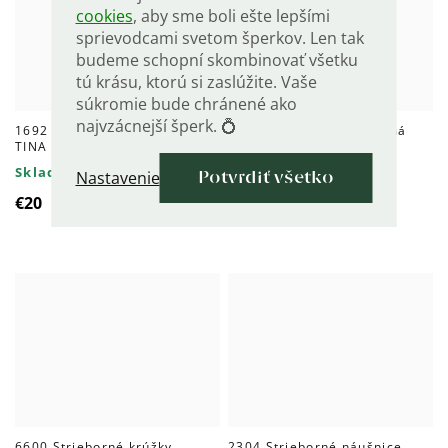
cookies
, aby sme boli ešte lepšími
sprievodcami svetom šperkov. Len tak
budeme schopní skombinovať všetku
tú krásu, ktorú si zaslúžite. Vaše
súkromie bude chránené ako
najvzácnejší šperk. 💍
1692 Strieborná retiazka
8583 Svadobná strieborná
TINA 40 cm
obrúčka PRAMIENOK
Skladom
Skladom
Nastavenie
Potvrdiť všetko
€20
€106
6600 Strieborné krúžky
2304 Strieborné náušnice