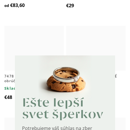
€83,60
€29
od
7478 Svadobná strieborná
4680 Strieborné OPÁLOVÉ
obrúčka SILVERBOND
KRÚŽKY
Skladom
Skladom
€48
€64
Ešte lepší
svet šperkov
Potrebujeme váš súhlas na zber