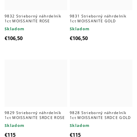
9832 Strieborný náhrdelník
9831 Strieborný náhrdelník
1ct MOISSANITE ROSE
1ct MOISSANITE GOLD
Skladom
Skladom
€106,50
€106,50
9829 Strieborný náhrdelník
9828 Strieborný náhrdelník
1ct MOISSANITE SRDCE ROSE
1ct MOISSANITE SRDCE GOLD
Skladom
Skladom
€115
€115