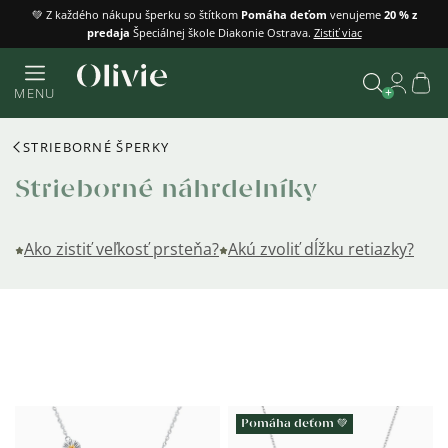
Prejsť
💚 Z každého nákupu šperku so štítkom
Pomáha deťom
venujeme
20 % z
predaja
Špeciálnej škole Diakonie Ostrava.
Zistiť viac
na
obsah
Náku
MENU
košík
Vyhľadať
STRIEBORNÉ ŠPERKY
Strieborné náhrdelníky
Ako zistiť veľkosť prsteňa?
Akú zvoliť dĺžku retiazky?
Výpis
produktov
Pomáha deťom 💚