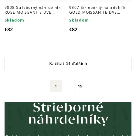
9808 Strieborný náhrdelník
9807 Strieborný náhrdelník
ROSE MOISSANITE DVE
GOLD MOISSANITE DVE
SRDCIA
SRDCIA
Skladom
Skladom
€82
€82
Ovládacie
Načítať 24 ďalších
prvky
výpisu
Stránkovanie
1
19
Strieborné
náhrdelníky