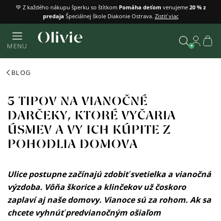
Prejsť
💚 Z každého nákupu šperku so štítkom
Pomáha deťom
venujeme
20 % z
predaja
Špeciálnej škole Diakonie Ostrava.
Zistiť viac
na
obsah
Náku
MENU
košík
Vyhľadať
BLOG
5 TIPOV NA VIANOČNÉ
DARČEKY, KTORÉ VYČARIA
ÚSMEV A VY ICH KÚPITE Z
POHODLIA DOMOVA
Ulice postupne začínajú zdobiť svetielka a vianočná
výzdoba. Vôňa škorice a klinčekov už čoskoro
zaplaví aj naše domovy. Vianoce sú za rohom. Ak sa
chcete vyhnúť predvianočným ošiaľom