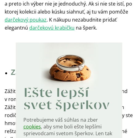
a preto ich výber nie je jednoduchý. Ak si nie ste istí, po
ktorej kolekcii alebo kúsku siahnuť, aj tu vám pomôže
darčekový poukaz
. K nákupu nezabudnite pridať
elegantnú
darčekovú krabičku
na šperk.
Objavte všetky novinky z našej ponuky
Zážitky
Ešte lepší
Zážitková večera, skok padákom, škola šmyku, víkend
v romantickom kaštieli či gurmánska degustácia.
svet šperkov
Zážitok môžete darovať mame, otcovi, ale aj starým
rodičom či vzdialenejším príbuzným, pre ktorých by ste
Potrebujeme váš súhlas na zber
hmotný darček vyberali len ťažko. Večera v top
cookies
, aby sme boli ešte lepšími
reštaurácii poteší každého, kto si rád dopraje chutné
sprievodcami svetom šperkov. Len tak