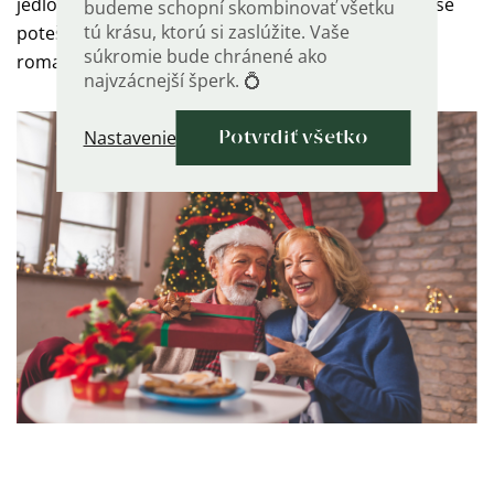
jedlo v krásnom prostredí. Adrenalínový zážitok zase
budeme schopní skombinovať všetku
tú krásu, ktorú si zaslúžite. Vaše
poteší milovníkov dobrodružstva, víkend na
súkromie bude chránené ako
romantickom mieste rodičov či vášho partnera.
najvzácnejší šperk. 💍
Nastavenie
Potvrdiť všetko