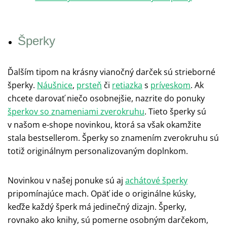
Šperky
Ďalším tipom na krásny vianočný darček sú strieborné
šperky.
Náušnice
,
prsteň
či
retiazka
s
príveskom
. Ak
chcete darovať niečo osobnejšie, nazrite do ponuky
šperkov so znameniami zverokruhu
. Tieto šperky sú
v našom e-shope novinkou, ktorá sa však okamžite
stala bestsellerom. Šperky so znamením zverokruhu sú
totiž originálnym personalizovaným doplnkom.
Novinkou v našej ponuke sú aj
achátové šperky
pripomínajúce mach. Opäť ide o originálne kúsky,
keďže každý šperk má jedinečný dizajn. Šperky,
rovnako ako knihy, sú pomerne osobným darčekom,