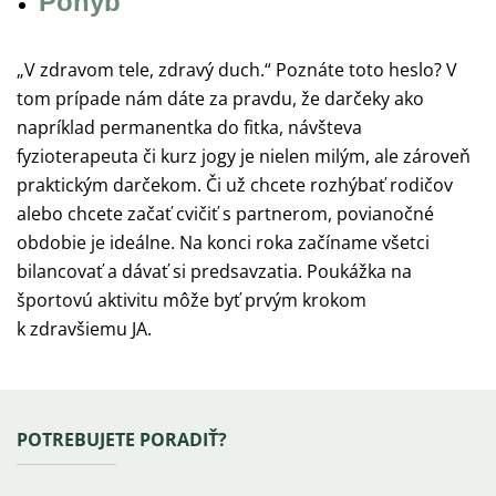
Pohyb
„V zdravom tele, zdravý duch.“ Poznáte toto heslo? V
tom prípade nám dáte za pravdu, že darčeky ako
napríklad permanentka do fitka, návšteva
fyzioterapeuta či kurz jogy je nielen milým, ale zároveň
praktickým darčekom. Či už chcete rozhýbať rodičov
alebo chcete začať cvičiť s partnerom, povianočné
obdobie je ideálne. Na konci roka začíname všetci
bilancovať a dávať si predsavzatia. Poukážka na
športovú aktivitu môže byť prvým krokom
k zdravšiemu JA.
Zápätie
POTREBUJETE PORADIŤ?