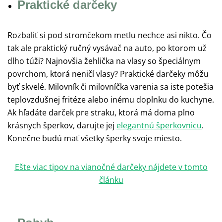
Praktické darčeky
Rozbaliť si pod stromčekom metlu nechce asi nikto. Čo
tak ale praktický ručný vysávač na auto, po ktorom už
dlho túži? Najnovšia žehlička na vlasy so špeciálnym
povrchom, ktorá neničí vlasy? Praktické darčeky môžu
byť skvelé. Milovník či milovníčka varenia sa iste potešia
teplovzdušnej fritéze alebo inému doplnku do kuchyne.
Ak hľadáte darček pre straku, ktorá má doma plno
krásnych šperkov, darujte jej
elegantnú šperkovnicu
.
Konečne budú mať všetky šperky svoje miesto.
Ešte viac tipov na vianočné darčeky nájdete v tomto
článku