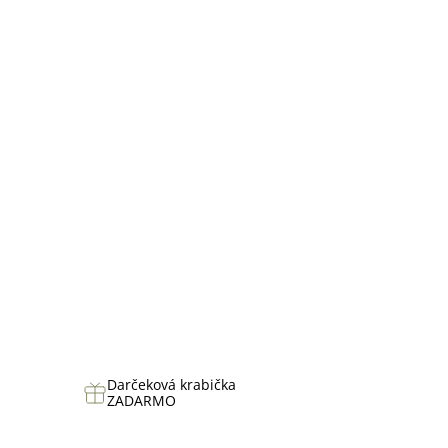
hviezdičiek.
Darčeková krabička
ZADARMO