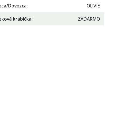
bca/Dovozca
:
OLIVIE
eková krabička
:
ZADARMO