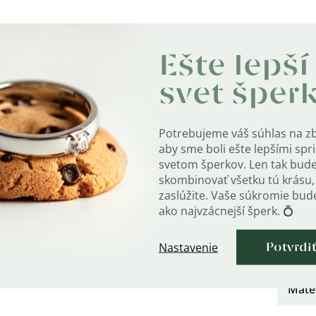
Ešte lepší
svet šper
Dodat
Potrebujeme váš súhlas na z
aby sme boli ešte lepšími sp
Ť
Kate
svetom šperkov. Len tak bud
skombinovať všetku tú krásu, 
riemer prsteňa je cca 1,7 cm.
Záru
zaslúžite. Vaše súkromie bu
- o 1 veľkosť).
ako najvzácnejší šperk. 💍
EAN
:
Nastavenie
Potvrdi
a označený puncovou značkou rýdzosti.
Farb
Mater