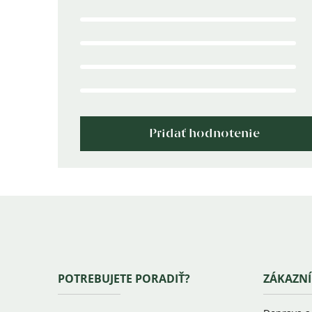
5,0
z
5
hviezdičiek.
Pridať hodnotenie
Zápätie
POTREBUJETE PORADIŤ?
ZÁKAZNÍ