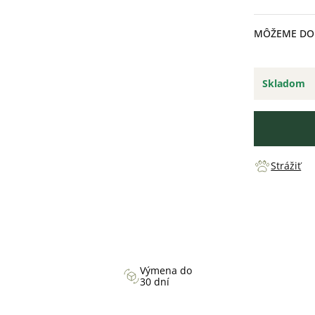
cena:
MÔŽEME DOR
Skladom
Strážiť
Výmena do
30 dní