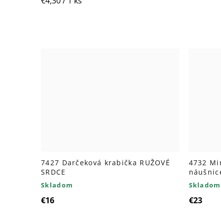
€4,30 / 1 ks
cena:
7427 Darčeková krabička RUŽOVÉ
4732 Mi
SRDCE
náušnic
Skladom
Skladom
€16
€23