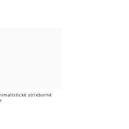
nimalistické strieborné
e