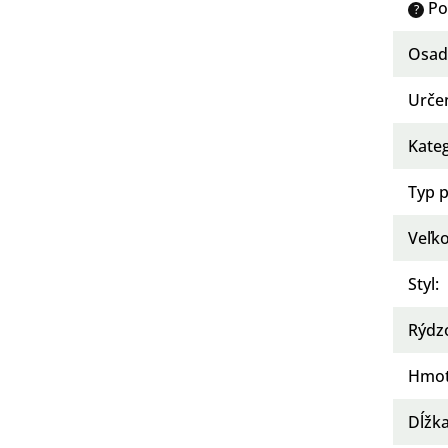
Po
?
Osad
Urče
Kate
Typ 
Veľko
Styl
:
Rýdz
Hmot
Dĺžka