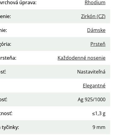
vrchová úprava
:
Rhodium
enie
:
Zirkón (CZ)
nie
:
Dámske
gória
:
Prsteň
prsteňa
:
Každodenné nosenie
sť
:
Nastaviteľná
Elegantné
osť
:
Ag 925/1000
nosť
:
≤1,3 g
 tyčinky
:
9 mm