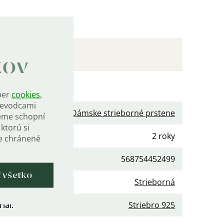
kov
očné parametre
ber
cookies
,
rievodcami
gória
:
Dámske strieborné prstene
eme schopní
ktorú si
ka
:
2 roky
de chránené
568754452499
ť všetko
a
:
Strieborná
iál
:
Striebro 925