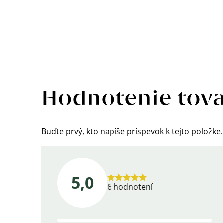
Výpis
hodnotení
Hodnotenie tov
Buďte prvý, kto napíše príspevok k tejto položke.
5,0
Priemerné
6 hodnotení
hodnotenie
produktu
je