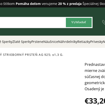
so štítkom
Pomáha deťom
venujeme
20 % z predaja
Špeciálnej ško
Vyhľadať
é šperky
Zlaté šperky
Prstene
Náušnice
Náhrdelníky
Retiazky
Prívesky
N
NÝ STRIEBORNÝ PRSTEŇ
AG 925; ≤1,3 G.
Prednastaven
mierne zväč
súčasnej do
geometrické
Osadený je 
€33,2
Jednotková