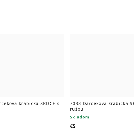
rčeková krabička SRDCE s
7033 Darčeková krabička S
ružou
Skladom
€5