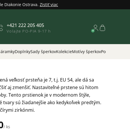
le Diakonie Ostrava.
Zistiť viac
+421 222 205 405
Nákupný
Volajte PO-PIA 9-17 h
košík
áramky
Doplnky
Sady šperkov
Kolekcie
Motívy šperkov
Podľa príležitos
á veľkosť prsteňa je 7, t.j. EU 54, ale dá sa
šiť aj zmenšiť. Nastaviteľné prstene sú hitom
by. Tento prstienok je v modernom štýle,
 tvary sú žiadanejšie ako kedykoľvek predtým.
čírymi zirkónmi.
0
/ ks