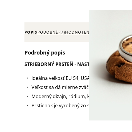
POPIS
PODOBNÉ (7)
HODNOTENIE (6)
Podrobný popis
STRIEBORNÝ PRSTEŇ - NASTAVITEĽNÁ VEĽKOS
Ideálna veľkosť EU 54, USA veľ. 7. Vnútorný p
Veľkosť sa dá mierne zväčšiť alebo zmenšiť (+/
Moderný dizajn, ródium, kvalitný materiál.
Prstienok je vyrobený zo striebra 925/1000 