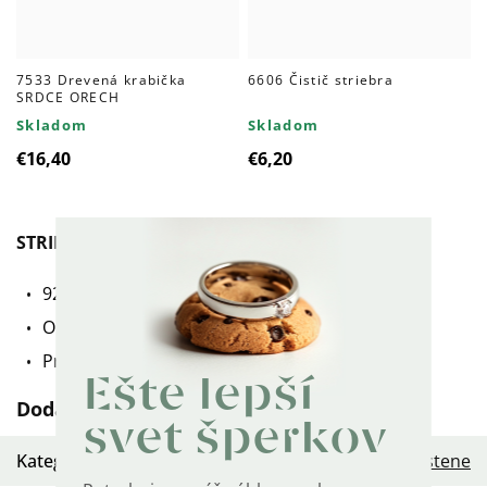
7533 Drevená krabička
6606 Čistič striebra
SRDCE ORECH
Skladom
Skladom
€16,40
€6,20
STRIEBORNÝ PRSTEŇ MOUSE
925 striebro + platina + zirkón.
Originálny dizajn, kvalitný materiál.
Prstienok je označený puncom 925.
Ešte lepší
Dodatočné parametre
svet šperkov
Kategória
:
Dámske strieborné prstene