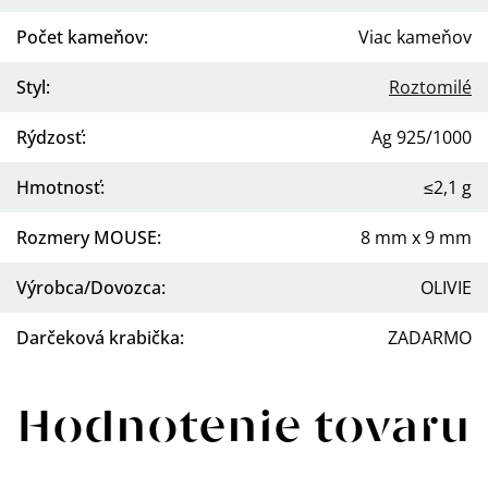
Počet kameňov
:
Viac kameňov
Styl
:
Roztomilé
Rýdzosť
:
Ag 925/1000
Hmotnosť
:
≤2,1 g
Rozmery MOUSE
:
8 mm x 9 mm
Výrobca/Dovozca
:
OLIVIE
Darčeková krabička
:
ZADARMO
Hodnotenie tovaru