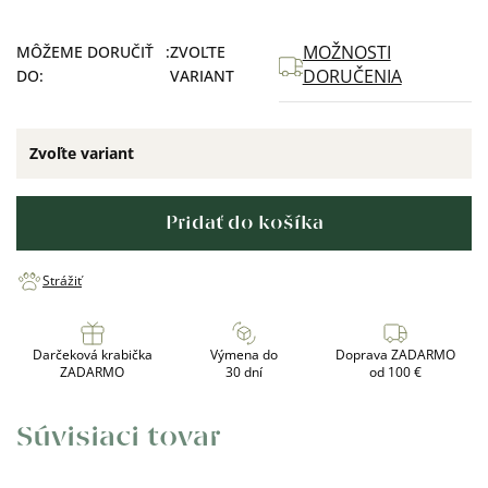
MOŽNOSTI
MÔŽEME DORUČIŤ
ZVOĽTE
DORUČENIA
DO:
VARIANT
Zvoľte variant
Pridať do košíka
Strážiť
Darčeková krabička
Výmena do
Doprava ZADARMO
ZADARMO
30 dní
od 100 €
Súvisiaci tovar