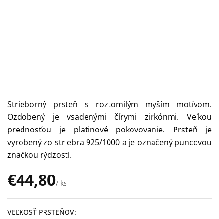
Strieborný prsteň s roztomilým myším motívom.
Ozdobený je vsadenými čírymi zirkónmi. Veľkou
prednosťou je platinové pokovovanie. Prsteň je
vyrobený zo striebra 925/1000 a je označený puncovou
značkou rýdzosti.
€44,80
/ ks
Jednotková
cena:
VEĽKOSŤ PRSTEŇOV