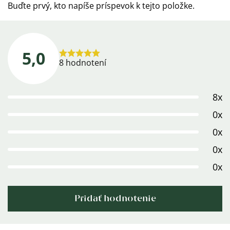
Buďte prvý, kto napíše príspevok k tejto položke.
5,0
Priemerné
8 hodnotení
hodnotenie
produktu
8x
je
5,0
0x
z
0x
5
0x
hviezdičiek.
0x
Pridať hodnotenie