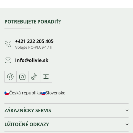
Výpis
hodnotení
Zápätie
POTREBUJETE PORADIŤ?
+421 222 205 405
Volajte PO-PIA 9-17 h
info
@
olivie.sk
Facebook
Instagram
TikTok
Youtube
Česká republika
Slovensko
ZÁKAZNÍCKY SERVIS
Doprava a platba
UŽITOČNÉ ODKAZY
Reklamácie, výmena a vrátenie tovaru