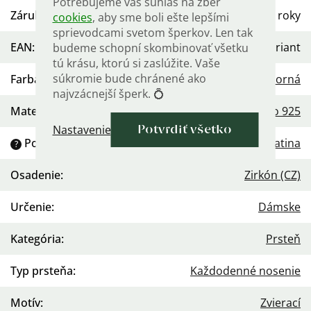
Potrebujeme váš súhlas na zber
Záruka
:
2 roky
cookies
, aby sme boli ešte lepšími
sprievodcami svetom šperkov. Len tak
EAN
:
Zvoľte variant
budeme schopní skombinovať všetku
tú krásu, ktorú si zaslúžite. Vaše
súkromie bude chránené ako
Farba
:
Strieborná
najvzácnejší šperk. 💍
Materiál
:
Striebro 925
Nastavenie
Potvrdiť všetko
Povrchová úprava
:
Platina
?
Osadenie
:
Zirkón (CZ)
Určenie
:
Dámske
Kategória
:
Prsteň
Typ prsteňa
:
Každodenné nosenie
Motív
:
Zvierací