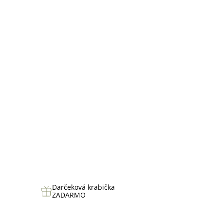
5
hviezdičiek.
Darčeková krabička
ZADARMO