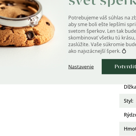
svet šper
bra 925/1000 a označená puncem rýdzosti.
Mater
aj deti.
Potrebujeme váš súhlas na z
Po
aby sme boli ešte lepšími sp
?
svetom šperkov. Len tak bud
Osad
skombinovať všetku tú krásu, 
zaslúžite. Vaše súkromie bu
ako najvzácnejší šperk. 💍
Urče
Nastavenie
Potvrdi
Kate
Dĺžka
Styl
:
Rýdz
Hmot