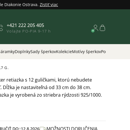
le Diakonie Ostrava.
Zistiť viac
+421 222 205 405
Nákupný
Volajte PO-PIA 9-17 h
košík
áramky
Doplnky
Sady šperkov
Kolekcie
Motívy šperkov
Podľa príležitos
,7 G.
er retiazka
s 12 guličkami, ktorú nebudete
iť. Dĺžka je nastaviteľná od 33 cm do 38 cm.
azka je vyrobená zo striebra rýdzosti 925/1000.
MOŽNOSTI DORUČENIA
UČIŤ DO:
12.8.2026