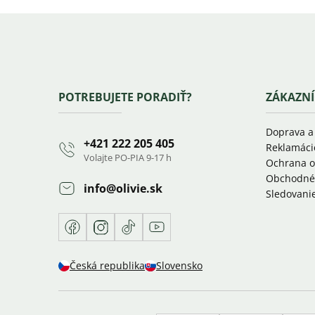
Zápätie
POTREBUJETE PORADIŤ?
ZÁKAZNÍ
Doprava a
+421 222 205 405
Reklamáci
Volajte PO-PIA 9-17 h
Ochrana o
Obchodné
info
@
olivie.sk
Sledovanie
Facebook
Instagram
TikTok
Youtube
Česká republika
Slovensko