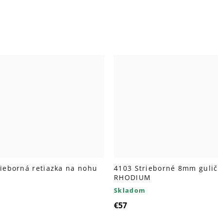
rieborná retiazka na nohu
4103 Strieborné 8mm gulič
RHODIUM
Skladom
€57