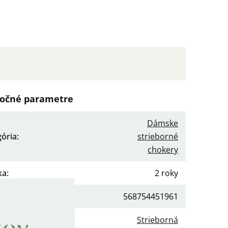
očné parametre
Dámske
gória
:
strieborné
chokery
ka
:
2 roky
568754451961
a
:
Strieborná