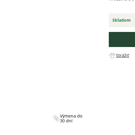
Skladom
Strážiť
Výmena do
30 dní