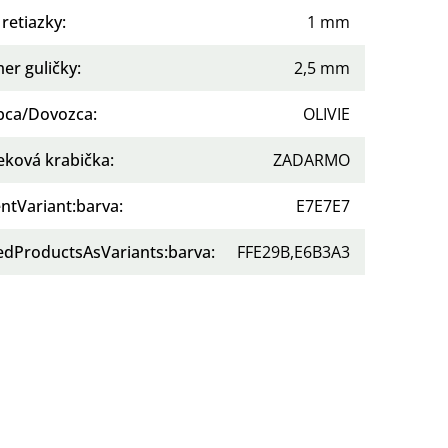
 retiazky
:
1 mm
er guličky
:
2,5 mm
bca/Dovozca
:
OLIVIE
eková krabička
:
ZADARMO
ntVariant:barva
:
E7E7E7
tedProductsAsVariants:barva
:
FFE29B,E6B3A3