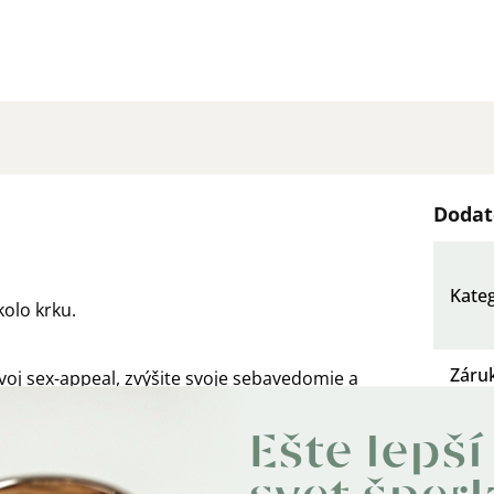
Dodat
Kate
kolo krku.
Záru
j sex-appeal, zvýšite svoje sebavedomie a
EAN
:
Ešte lepší
m.
Farb
acov v roku.