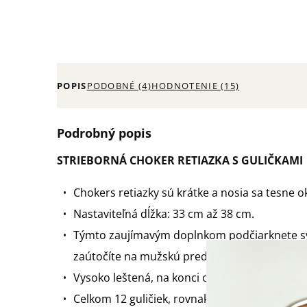
POPIS
PODOBNÉ (4)
HODNOTENIE (15)
Podrobný popis
STRIEBORNÁ CHOKER RETIAZKA S GULIČKAMI
Chokers retiazky sú krátke a nosia sa tesne o
Nastaviteľná dĺžka: 33 cm až 38 cm.
Týmto zaujímavým doplnkom podčiarknete svo
zaútočíte na mužskú predstavivosť.
Vysoko leštená, na konci ozdobená srdiečko
Celkom 12 guličiek, rovnaký počet ako je mesi