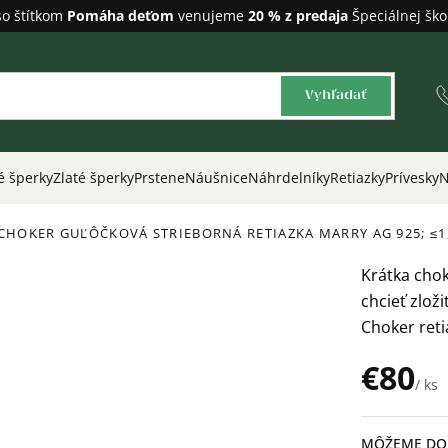
so štítkom
Pomáha deťom
venujeme
20 % z predaja
Špeciálnej ško
Vyhľadať
é šperky
Zlaté šperky
Prstene
Náušnice
Náhrdelníky
Retiazky
Prívesky
N
 CHOKER GUĽÔČKOVÁ STRIEBORNÁ RETIAZKA MARRY
AG 925; ≤1
Krátka
chok
chcieť zlož
Choker reti
€80
/ ks
Jednotková
cena:
MÔŽEME DOR