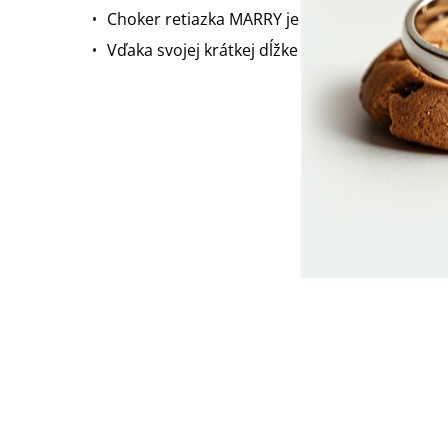
Choker retiazka MARRY je vyrobená zo strie
Vďaka svojej krátkej dĺžke môžu retiazku nosiť 