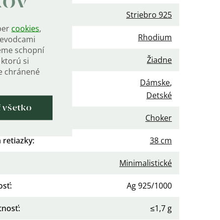
kov
iál
:
Striebro 925
ber
cookies
,
vrchová úprava
:
Rhodium
rievodcami
eme schopní
enie
:
Žiadne
ktorú si
de chránené
Dámske
,
nie
:
Detské
ť všetko
gória
:
Choker
 retiazky
:
38 cm
Minimalistické
osť
:
Ag 925/1000
nosť
:
≤1,7 g