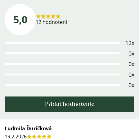
5,0
Priemerné
12 hodnotení
hodnotenie
produktu
12x
je
5,0
0x
z
0x
5
0x
hviezdičiek.
0x
Pridať hodnotenie
Výpis
Ľudmila Ďuríčková
19.2.2026