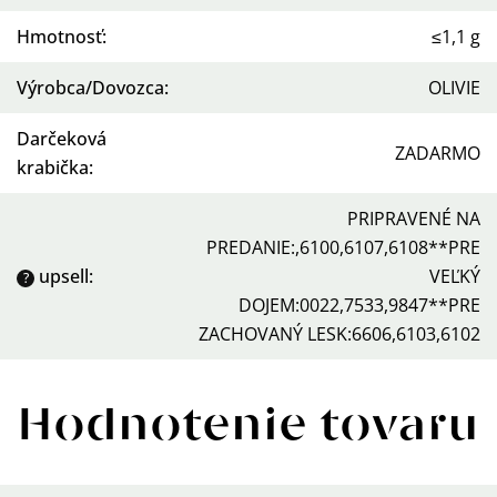
Hmotnosť
:
≤1,1 g
Výrobca/Dovozca
:
OLIVIE
Darčeková
ZADARMO
krabička
:
PRIPRAVENÉ NA
PREDANIE:,6100,6107,6108**PRE
upsell
:
VEĽKÝ
?
DOJEM:0022,7533,9847**PRE
ZACHOVANÝ LESK:6606,6103,6102
Hodnotenie tovaru