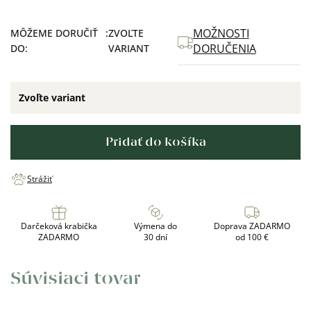
MOŽNOSTI
MÔŽEME DORUČIŤ
ZVOĽTE
DORUČENIA
DO:
VARIANT
Zvoľte variant
Pridať do košíka
Strážiť
Darčeková krabička
Výmena do
Doprava ZADARMO
ZADARMO
30 dní
od 100 €
Súvisiaci tovar