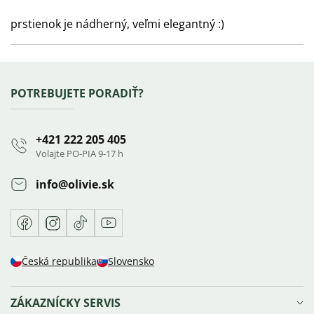
hodnotení
Hodnotenie
produktu
prstienok je nádherný, veľmi elegantný :)
je
5
z
Zápätie
POTREBUJETE PORADIŤ?
5
hviezdičiek.
+421 222 205 405
Volajte PO-PIA 9-17 h
info
@
olivie.sk
Facebook
Instagram
TikTok
Youtube
Česká republika
Slovensko
ZÁKAZNÍCKY SERVIS