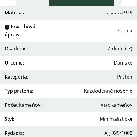
Materiál
:
Striebro 925
Povrchová
?
Platina
úprava
:
Osadenie
:
Zirkón (CZ)
Určenie
:
Dámske
Kategória
:
Prsteň
Typ prsteňa
:
Každodenné nosenie
Počet kameňov
:
Viac kameňov
Styl
:
Minimalistické
Rýdzosť
:
Ag 925/1000