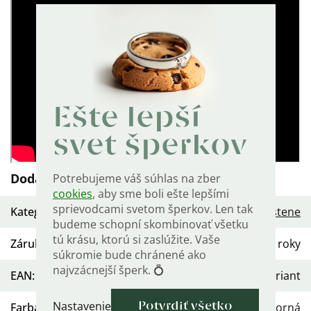
Ešte lepší
svet šperkov
Dodatočné parametre
Potrebujeme váš súhlas na zber
cookies
, aby sme boli ešte lepšími
sprievodcami svetom šperkov. Len tak
Kategória
:
Dámske strieborné prstene
budeme schopní skombinovať všetku
tú krásu, ktorú si zaslúžite. Vaše
Záruka
:
2 roky
súkromie bude chránené ako
najvzácnejší šperk. 💍
EAN
:
Zvoľte variant
Nastavenie
Farba
:
Strieborná
Potvrdiť všetko