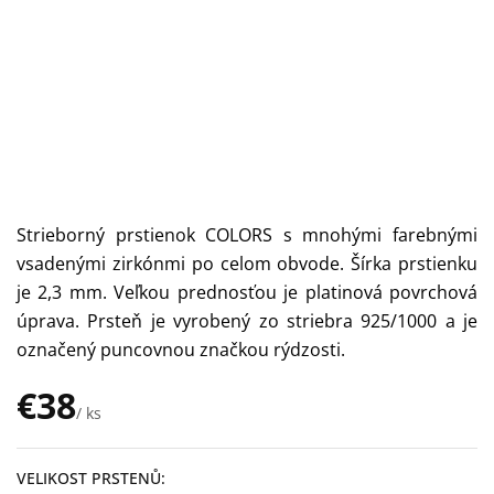
Strieborný prstienok COLORS s mnohými farebnými
vsadenými zirkónmi po celom obvode. Šírka prstienku
je 2,3 mm. Veľkou prednosťou je platinová povrchová
úprava. Prsteň je vyrobený zo striebra 925/1000 a je
označený puncovnou značkou rýdzosti.
€38
/ ks
Jednotková
cena:
VELIKOST PRSTENŮ