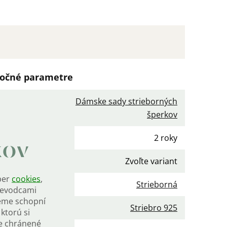
očné parametre
Dámske sady strieborných
gória
:
šperkov
ka
:
2 roky
kov
Zvoľte variant
ber
cookies
,
a
:
Strieborná
rievodcami
eme schopní
iál
:
Striebro 925
ktorú si
de chránené