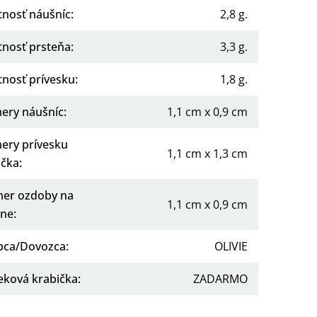
nosť náušníc
:
2,8 g.
nosť prsteňa
:
3,3 g.
nosť prívesku
:
1,8 g.
ery náušníc
:
1,1 cm x 0,9 cm
ery prívesku
1,1 cm x 1,3 cm
očka
:
mer ozdoby na
1,1 cm x 0,9 cm
ene
:
bca/Dovozca
:
OLIVIE
eková krabička
:
ZADARMO