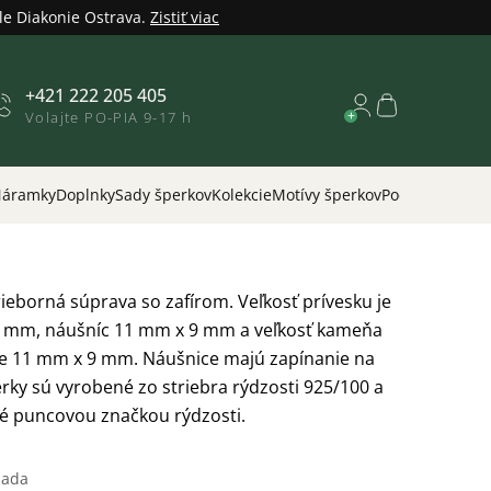
le Diakonie Ostrava.
Zistiť viac
+421 222 205 405
Nákupný
Volajte PO-PIA 9-17 h
košík
áramky
Doplnky
Sady šperkov
Kolekcie
Motívy šperkov
Podľa príležitos
ieborná súprava so zafírom. Veľkosť prívesku je
 mm, náušníc 11 mm x 9 mm a veľkosť kameňa
 je 11 mm x 9 mm. Náušnice majú zapínanie na
rky sú vyrobené zo striebra rýdzosti 925/100 a
é puncovou značkou rýdzosti.
sada