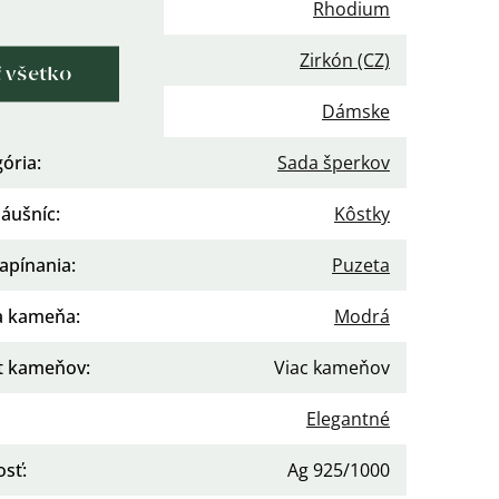
vrchová úprava
:
Rhodium
enie
:
Zirkón (CZ)
ť všetko
nie
:
Dámske
gória
:
Sada šperkov
náušníc
:
Kôstky
apínania
:
Puzeta
a kameňa
:
Modrá
t kameňov
:
Viac kameňov
Elegantné
osť
:
Ag 925/1000