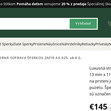
so štítkom
Pomáha deťom
venujeme
20 % z predaja
Špeciálnej ško
Vyhľadať
é šperky
Zlaté šperky
Prstene
Náušnice
Náhrdelníky
Retiazky
Prívesky
N
BORNÁ SÚPRAVA ŠPERKOV ZAFÍR
AG 925; ≤8,8 G.
Luxusná str
13 mm x 11
na prsteni
puzetu. Špe
sú označen
€145
/ 
Jednotková