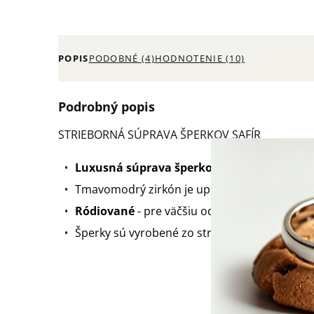
POPIS
PODOBNÉ (4)
HODNOTENIE (10)
Podrobný popis
STRIEBORNÁ SÚPRAVA ŠPERKOV SAFÍR
Luxusná súprava šperkov
sa skladá z náušní
Tmavomodrý zirkón je uprostred každého špe
Ródiované
- pre väčšiu odolnosť, vyšší lesk a
Šperky sú vyrobené zo striebra 925/1000 a 