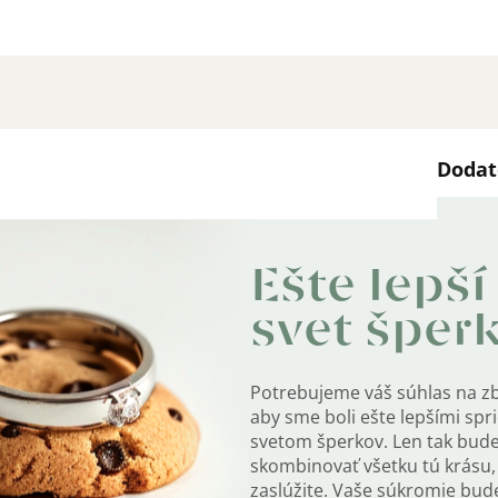
Dodat
Kate
c, prsteňa a prívesku. Bez retiazky.
Ešte lepší
rku a číre zirkóny sú po obvode.
Záru
svet šper
 dlhšiu životnosť.
EAN
:
sú označené puncovou značkou rýdzosti.
Potrebujeme váš súhlas na z
Farb
aby sme boli ešte lepšími sp
svetom šperkov. Len tak bud
Mater
skombinovať všetku tú krásu, 
zaslúžite. Vaše súkromie bu