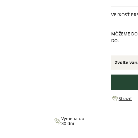
cena:
VEĽKOSŤ PR
MÔŽEME DO
DO:
Zvoľte var
Strážiť
Výmena do
30 dní