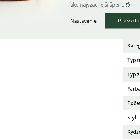
Po
?
ako najvzácnejší šperk. 💍
Osad
Nastavenie
Potvrdi
Urče
Kate
Typ 
Typ z
Farb
Poče
Styl
:
Rýdz