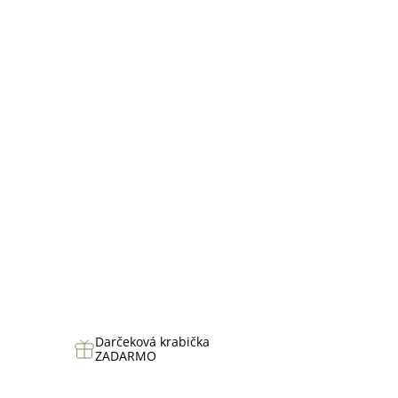
hviezdičiek.
Darčeková krabička
ZADARMO