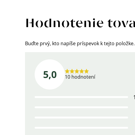
Výpis
hodnotení
Hodnotenie tov
Buďte prvý, kto napíše príspevok k tejto položke.
5,0
Priemerné
10 hodnotení
hodnotenie
produktu
je
5,0
z
5
hviezdičiek.