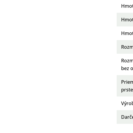
Hmot
Hmot
Hmot
Rozm
Rozm
bez 
Prie
prst
Výro
Darč