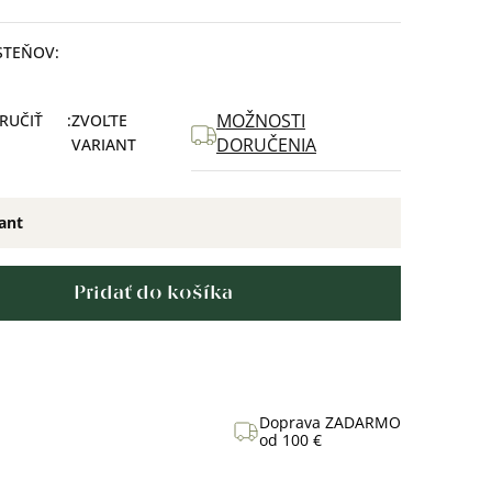
STEŇOV
MOŽNOSTI
RUČIŤ
ZVOĽTE
DORUČENIA
VARIANT
iant
Pridať do košíka
Doprava ZADARMO
od 100 €