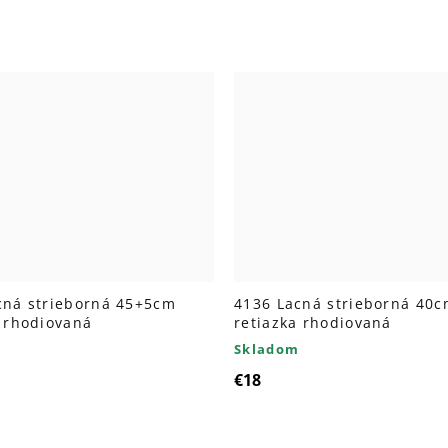
cná strieborná 45+5cm
4136 Lacná strieborná 40
a rhodiovaná
retiazka rhodiovaná
Skladom
€18