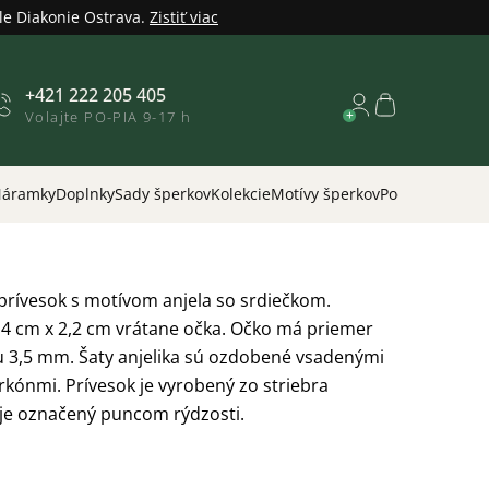
le Diakonie Ostrava.
Zistiť viac
+421 222 205 405
Nákupný
Volajte PO-PIA 9-17 h
košík
áramky
Doplnky
Sady šperkov
Kolekcie
Motívy šperkov
Podľa príležitos
prívesok s motívom anjela so srdiečkom.
,4 cm x 2,2 cm vrátane očka. Očko má priemer
u 3,5 mm. Šaty anjelika sú ozdobené vsadenými
kónmi. Prívesok je vyrobený zo striebra
 je označený puncom rýdzosti.