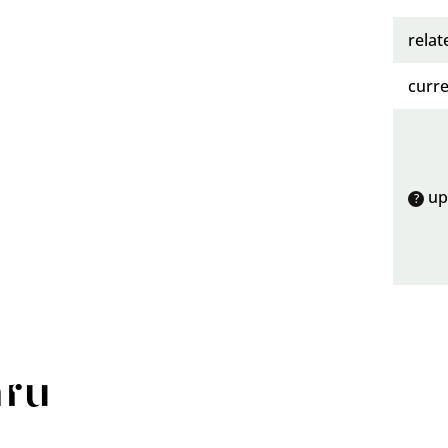
rela
curre
up
?
aru