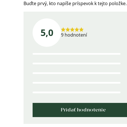
Buďte prvý, kto napíše príspevok k tejto položke.
5,0
Priemerné
9 hodnotení
hodnotenie
produktu
je
5,0
z
5
hviezdičiek.
Pridať hodnotenie