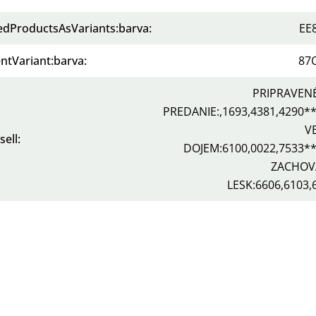
tedProductsAsVariants:barva
:
EE
ntVariant:barva
:
87
PRIPRAVEN
PREDANIE:,1693,4381,4290*
V
sell
:
DOJEM:6100,0022,7533*
ZACHOV
LESK:6606,6103,