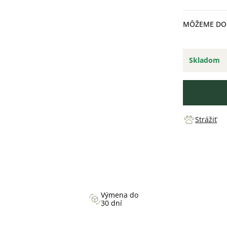
cena:
MÔŽEME DOR
Skladom
Strážiť
Výmena do
30 dní