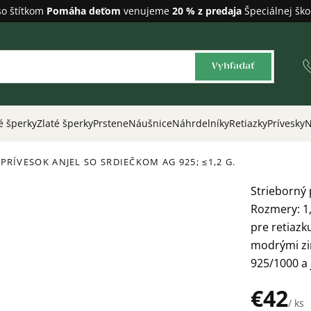
so štítkom
Pomáha deťom
venujeme
20 % z predaja
Špeciálnej ško
Vyhľadať
é šperky
Zlaté šperky
Prstene
Náušnice
Náhrdelníky
Retiazky
Prívesky
N
 PRÍVESOK ANJEL SO SRDIEČKOM
AG 925; ≤1,2 G.
Strieborný 
Rozmery: 1
pre retiazk
modrými zir
925/1000 a
€42
/ ks
Jednotková