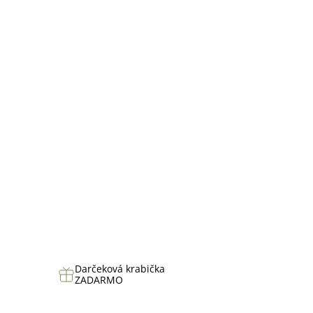
hviezdičiek.
Darčeková krabička
ZADARMO