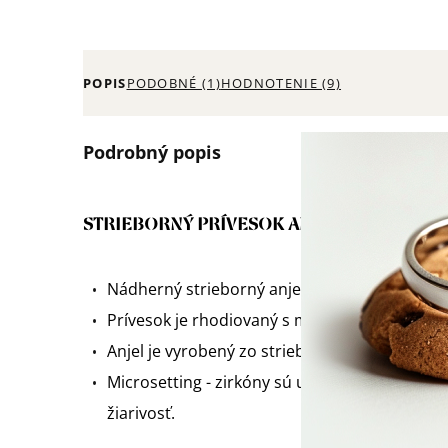
POPIS
PODOBNÉ (1)
HODNOTENIE (9)
Podrobný popis
STRIEBORNÝ PRÍVESOK ANJEL SO SRDIEČ
Nádherný strieborný anjel so srdiečkom.
Prívesok je rhodiovaný s modrými zirkónmi.
Anjel je vyrobený zo striebra 925/1000 a ozn
Microsetting - zirkóny sú uložené čo možno na
žiarivosť.