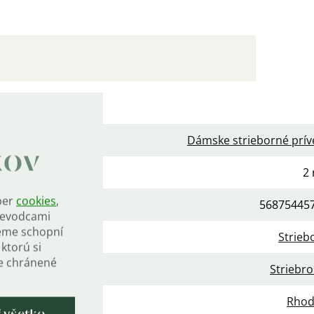
očné parametre
gória
:
Dámske strieborné prív
kov
ka
:
2 
ber
cookies
,
56875445
rievodcami
eme schopní
a
:
Strieb
ktorú si
de chránené
iál
:
Striebro
vrchová úprava
:
Rho