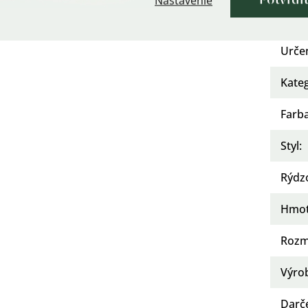
Nastavenie
Potvrdi
Osad
Urče
Kate
Farb
Styl
:
Rýdz
Hmot
Rozm
Výro
Darč