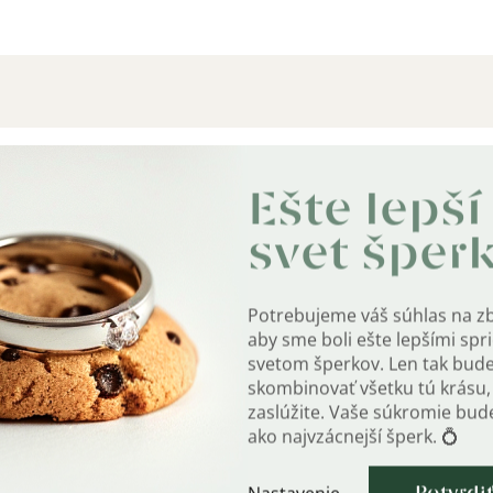
Dodat
Ešte lepší
Kate
svet šper
KOM A ZIRKÓNMI
Záru
Potrebujeme váš súhlas na z
EAN
:
aby sme boli ešte lepšími sp
svetom šperkov. Len tak bud
Farb
ačený puncem rýdzosti.
skombinovať všetku tú krásu, 
zaslúžite. Vaše súkromie bu
jbližšie k sebe, čo vytvára úžasný vzhľad a
Mater
ako najvzácnejší šperk. 💍
Po
?