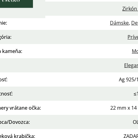
ť všetko
enie
:
Zirkón
nie
:
Dámske
,
De
gória
:
Prív
a kameňa
:
Mo
Elega
osť
:
Ag 925/
nosť
:
≤
ery vrátane očka
:
22 mm x 1
bca/Dovozca
:
OL
eková krabička
:
ZADA