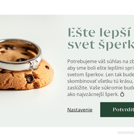
Ešte lepší
svet šper
Dodat
Potrebujeme váš súhlas na z
aby sme boli ešte lepšími sp
ejšie typy retiazok.
Kate
svetom šperkov. Len tak bud
skombinovať všetku tú krásu, 
zaslúžite. Vaše súkromie bu
ako najvzácnejší šperk. 💍
Záru
Nastavenie
Potvrdi
EAN
:
Mater