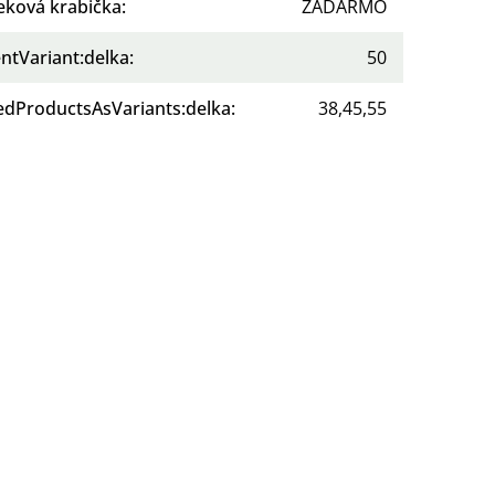
eková krabička
:
ZADARMO
ntVariant:delka
:
50
tedProductsAsVariants:delka
:
38,45,55