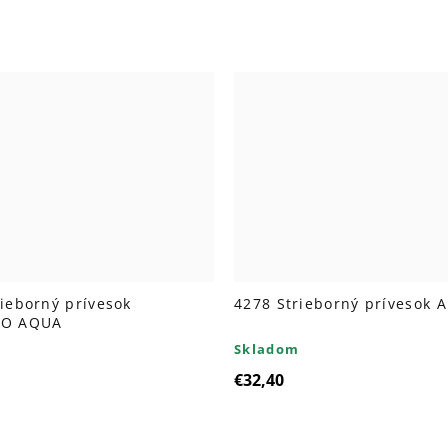
rieborný prívesok
4278 Strieborný prívesok 
KO AQUA
Skladom
€32,40