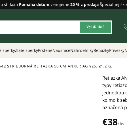
so štítkom
Pomáha deťom
venujeme
20 % z predaja
Špeciálnej ško
Vyhľadať
é šperky
Zlaté šperky
Prstene
Náušnice
Náhrdelníky
Retiazky
Prívesky
N
542 STRIEBORNÁ RETIAZKA 50 CM ANKER
AG 925; ≤1,2 G.
Retiazka AN
typy retiaz
jednotkou m
kolmo k seb
označená p
€38
/ ks
Jednotková