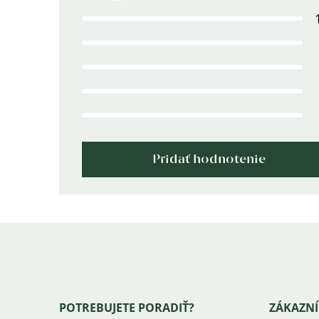
produktu
je
5,0
z
5
hviezdičiek.
Pridať hodnotenie
Zápätie
POTREBUJETE PORADIŤ?
ZÁKAZNÍ