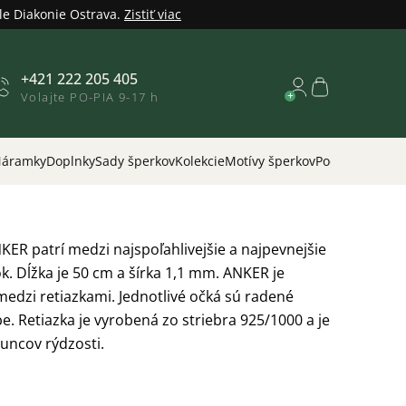
le Diakonie Ostrava.
Zistiť viac
+421 222 205 405
Nákupný
Volajte PO-PIA 9-17 h
košík
áramky
Doplnky
Sady šperkov
Kolekcie
Motívy šperkov
Podľa príležitos
KER patrí medzi najspoľahlivejšie a najpevnejšie
ok. Dĺžka je 50 cm a šírka 1,1 mm. ANKER je
edzi retiazkami. Jednotlivé očká sú radené
e. Retiazka je vyrobená zo striebra 925/1000 a je
uncov rýdzosti.