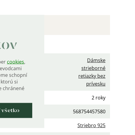
kov
očné parametre
Dámske
ber
cookies
,
strieborné
rievodcami
gória
:
eme schopní
retiazky bez
ktorú si
prívesku
de chránené
ka
:
2 roky
ť všetko
568754457580
iál
:
Striebro 925