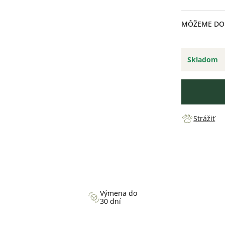
cena:
MÔŽEME DOR
Skladom
Strážiť
Výmena do
30 dní