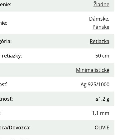
enie
:
Žiadne
Dámske
,
nie
:
Pánske
gória
:
Retiazka
 retiazky
:
50 cm
Minimalistické
osť
:
Ag 925/1000
nosť
:
≤1,2 g
:
1,1 mm
bca/Dovozca
:
OLIVIE