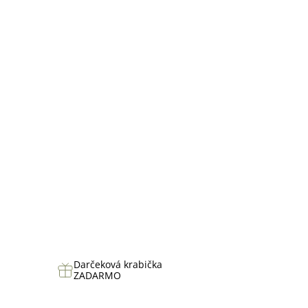
hviezdičiek.
Darčeková krabička
ZADARMO