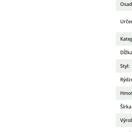
Osad
Urče
Kate
Dĺžka
Styl
:
Rýdz
Hmot
Šírka
Výro