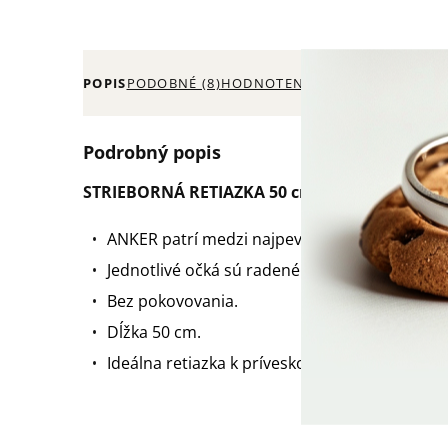
POPIS
PODOBNÉ (8)
HODNOTENIE (11)
Podrobný popis
STRIEBORNÁ RETIAZKA 50 cm ANKER
ANKER patrí medzi najpevnejšie a najspoľahliv
Jednotlivé očká sú radené kolmo k sebe.
Bez pokovovania.
Dĺžka 50 cm.
Ideálna retiazka k príveskom.