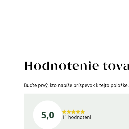
Výpis
hodnotení
Hodnotenie tov
Buďte prvý, kto napíše príspevok k tejto položke.
5,0
Priemerné
11 hodnotení
hodnotenie