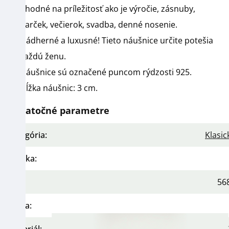
Vhodné na príležitosť ako je v
ýročie, zásnuby,
darček, večierok, svadba, denné nosenie
.
Nádherné a luxusné! Tieto náušnice určite potešia
každú ženu.
Náušnice sú označené puncom rýdzosti 925.
Dĺžka náušnic: 3 cm.
Dodatočné parametre
Kategória
:
Klasic
Záruka
:
EAN
:
56
Farba
:
Materiál
:
S