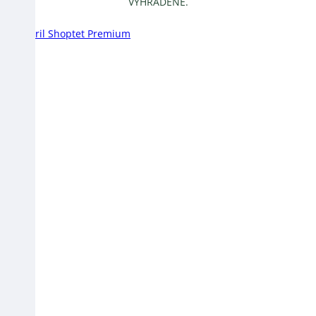
ruky
poštu
VYHRADENÉ.
Vytvoril Shoptet Premium