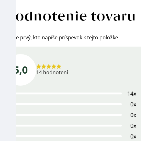
Hodnotenie tovaru
Buďte prvý, kto napíše príspevok k tejto položke.
5,0
Priemerné
14 hodnotení
hodnotenie
produktu
14x
je
5,0
0x
z
0x
5
0x
hviezdičiek.
0x