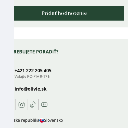
Pridať hodnotenie
Výpis
hodnotení
Zápätie
POTREBUJETE PORADIŤ?
+421 222 205 405
Volajte PO-PIA 9-17 h
info
@
olivie.sk
Facebook
Instagram
TikTok
Youtube
Česká republika
Slovensko