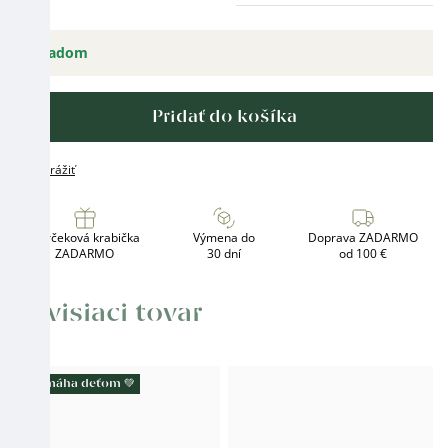
Skladom
Pridať do košíka
Strážiť
Darčeková krabička
Výmena do
Doprava ZADARMO
ZADARMO
30 dní
od 100 €
Súvisiaci tovar
Pomáha deťom 💚