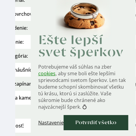
Povrchová úprava
:
Pozl
?
Osadenie
:
Ešte lepší
Určenie
:
svet šperkov
Kategória
:
Potrebujeme váš súhlas na zber
Typ náušníc
:
cookies
, aby sme boli ešte lepšími
sprievodcami svetom šperkov. Len tak
Typ zapínania
:
Dám
budeme schopní skombinovať všetku
tú krásu, ktorú si zaslúžite. Vaše
Farba kameňa
:
súkromie bude chránené ako
najvzácnejší šperk. 💍
Styl
:
Nastavenie
Potvrdiť všetko
Rýdzosť
: