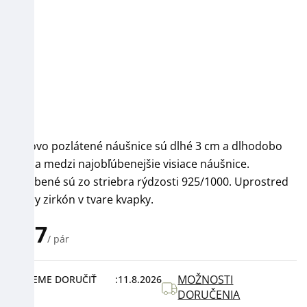
Ružovo pozlátené náušnice sú dlhé 3 cm a dlhodobo
patria medzi najobľúbenejšie visiace náušnice.
Vyrobené sú zo striebra rýdzosti 925/1000. Uprostred
je číry zirkón v tvare kvapky.
€37
/ pár
Jednotková
cena:
MOŽNOSTI
MÔŽEME DORUČIŤ
11.8.2026
DORUČENIA
DO: