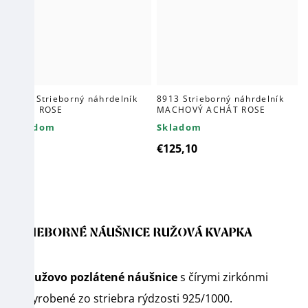
8062 Strieborný náhrdelník
8913 Strieborný náhrdelník
KRUH ROSE
MACHOVÝ ACHÁT ROSE
Skladom
Skladom
€97
€125,10
STRIEBORNÉ NÁUŠNICE RUŽOVÁ KVAPKA
Ružovo pozlátené náušnice
s čírymi zirkónmi
vyrobené zo striebra rýdzosti 925/1000.