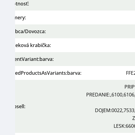
Hmotnosť
:
Rozmery
:
Výrobca/Dovozca
:
Darčeková krabička
:
currentVariant:barva
:
relatedProductsAsVariants:barva
:
FFE
PRI
PREDANIE:,6100,6106
upsell
:
?
DOJEM:0022,7533
LESK:660