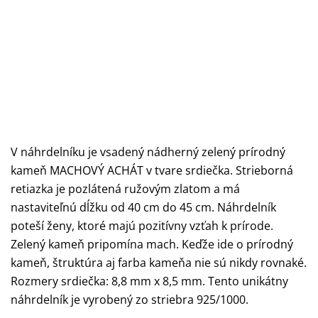
V náhrdelníku je vsadený nádherný zelený prírodný
kameň MACHOVÝ ACHÁT v tvare srdiečka. Strieborná
retiazka je pozlátená ružovým zlatom a má
nastaviteľnú dĺžku od 40 cm do 45 cm. Náhrdelník
poteší ženy, ktoré majú pozitívny vzťah k prírode.
Zelený kameň pripomína mach. Keďže ide o prírodný
kameň, štruktúra aj farba kameňa nie sú nikdy rovnaké.
Rozmery srdiečka: 8,8 mm x 8,5 mm. Tento unikátny
náhrdelník je vyrobený zo striebra 925/1000.