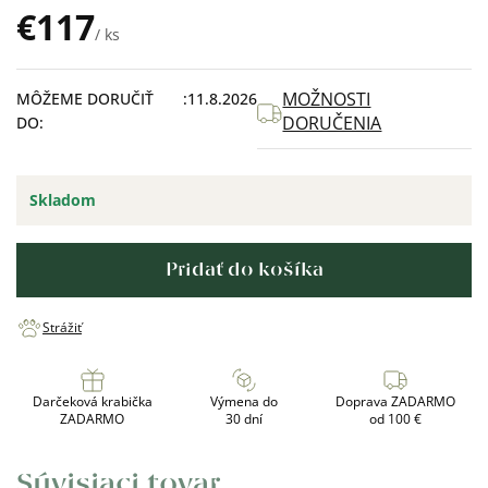
€117
/ ks
Jednotková
cena:
MOŽNOSTI
MÔŽEME DORUČIŤ
11.8.2026
DORUČENIA
DO:
Skladom
Pridať do košíka
Strážiť
Darčeková krabička
Výmena do
Doprava ZADARMO
ZADARMO
30 dní
od 100 €
Súvisiaci tovar