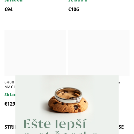
Skladom
Skladom
€94
€106
8400 Strieborné náušnice
8403 Strieborné náušnice
MACHOVÝ ACHÁT ROSE
MACHOVÝ ACHÁT ROSE
Skladom
Skladom
€129
€76
Ešte lepší
STRIEBORNÝ NÁHRDELNÍK MACHOVÝ ACHÁT ROSE