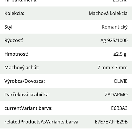
Kolekcia
:
Machová kolekcia
Styl
:
Romantický
Rýdzosť
:
Ag 925/1000
Hmotnosť
:
≤2,5 g.
Machový achát
:
7 mm x 7 mm
Výrobca/Dovozca
:
OLIVIE
Darčeková krabička
:
ZADARMO
currentVariant:barva
:
E6B3A3
relatedProductsAsVariants:barva
:
E7E7E7,FFE29B