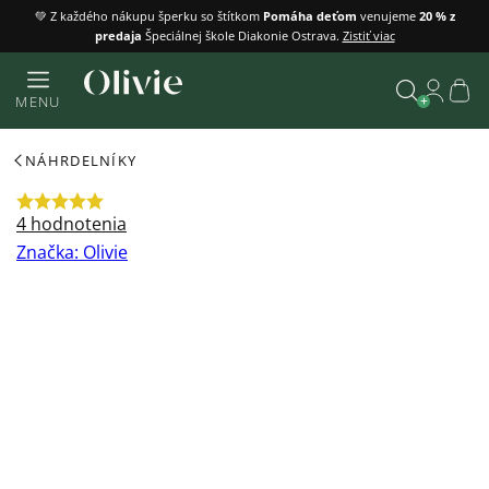
Prejsť
💚 Z každého nákupu šperku so štítkom
Pomáha deťom
venujeme
20 % z
predaja
Špeciálnej škole Diakonie Ostrava.
Zistiť viac
na
obsah
Náku
MENU
košík
Vyhľadať
NÁHRDELNÍKY
Priemerné
4 hodnotenia
hodnotenie
Značka:
Olivie
produktu
je
5,0
z
5
hviezdičiek.