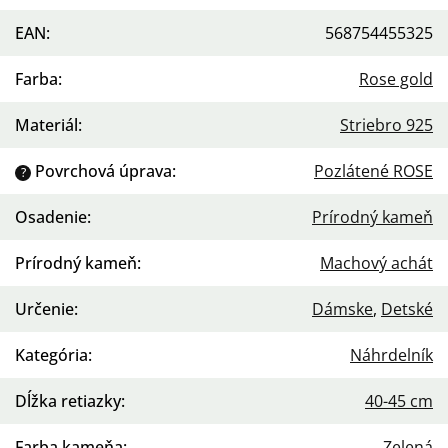
EAN
:
568754455325
Farba
:
Rose gold
Materiál
:
Striebro 925
Povrchová úprava
:
Pozlátené ROSE
?
Osadenie
:
Prírodný kameň
Prírodný kameň
:
Machový achát
Určenie
:
Dámske
,
Detské
Kategória
:
Náhrdelník
Dĺžka retiazky
:
40-45 cm
Farba kameňa
:
Zelená