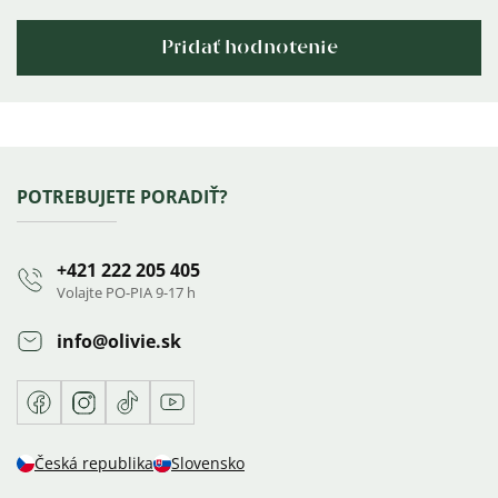
Pridať hodnotenie
Výpis
hodnotení
Zápätie
POTREBUJETE PORADIŤ?
+421 222 205 405
Volajte PO-PIA 9-17 h
info
@
olivie.sk
Facebook
Instagram
TikTok
Youtube
Česká republika
Slovensko