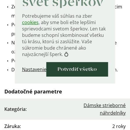
svet šperkov
Zelený prírodný kameň so vzorom pripomínajúcim
mach.
Potrebujeme váš súhlas na zber
cookies
, aby sme boli ešte lepšími
Potešia všetky ženy, ktoré žijú v harmónii s
sprievodcami svetom šperkov. Len tak
prírodou.
budeme schopní skombinovať všetku
tú krásu, ktorú si zaslúžite. Vaše
Náhrdelník je vyrobený zo striebra 925/1000 a je
súkromie bude chránené ako
označený puncovnou rýdzosti.
najvzácnejší šperk. 💍
Pozlátený ružovým zlatom.
Nastavenie
Dĺžka retiazky je nastaviteľná od 40 cm do 45 cm.
Potvrdiť všetko
Dodatočné parametre
Dámske strieborné
Kategória
:
náhrdelníky
Záruka
:
2 roky