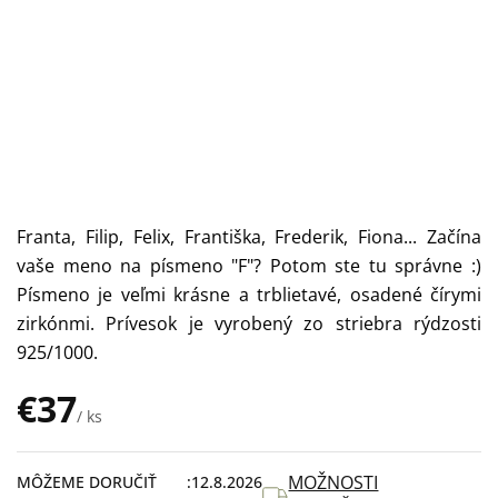
Franta, Filip, Felix, Františka, Frederik, Fiona... Začína
vaše meno na písmeno "F"? Potom ste tu správne :)
Písmeno je veľmi krásne a trblietavé, osadené čírymi
zirkónmi. Prívesok je vyrobený zo striebra rýdzosti
925/1000.
€37
/ ks
Jednotková
cena:
MOŽNOSTI
MÔŽEME DORUČIŤ
12.8.2026