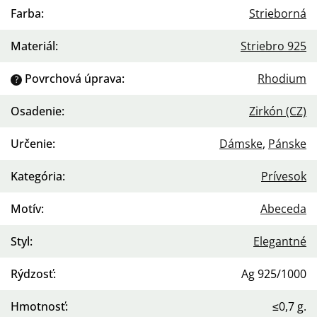
Farba
:
Strieborná
Materiál
:
Striebro 925
Povrchová úprava
:
Rhodium
?
Osadenie
:
Zirkón (CZ)
Určenie
:
Dámske
,
Pánske
Kategória
:
Prívesok
Motív
:
Abeceda
Styl
:
Elegantné
Rýdzosť
:
Ag 925/1000
Hmotnosť
:
≤0,7 g.