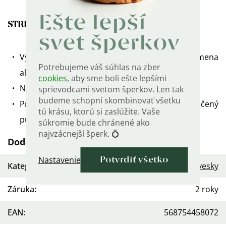
Ešte lepší
STRIEBORNÝ PRÍVESOK PÍSMENO F
svet šperkov
Vyberte si začiatočné písmeno vlastného mena
Potrebujeme váš súhlas na zber
alebo mena blízkeho človeka.
cookies
, aby sme boli ešte lepšími
Nádherné spracovanie, kvalitný prívesok.
sprievodcami svetom šperkov. Len tak
budeme schopní skombinovať všetku
Prívesok je vyrobený zo striebra a je označený
tú krásu, ktorú si zaslúžite. Vaše
puncov rýdzosti 925.
súkromie bude chránené ako
najvzácnejší šperk. 💍
Dodatočné parametre
Nastavenie
Potvrdiť všetko
Kategória
:
Dámske strieborné prívesky
Záruka
:
2 roky
EAN
:
568754458072