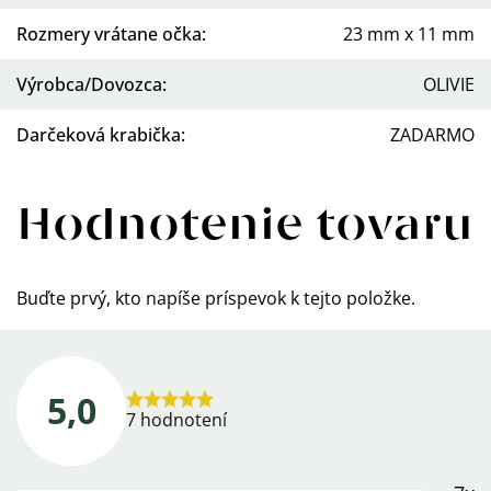
Rozmery vrátane očka
:
23 mm x 11 mm
Výrobca/Dovozca
:
OLIVIE
Darčeková krabička
:
ZADARMO
Hodnotenie tovaru
Buďte prvý, kto napíše príspevok k tejto položke.
5,0
Priemerné
7 hodnotení
hodnotenie
produktu