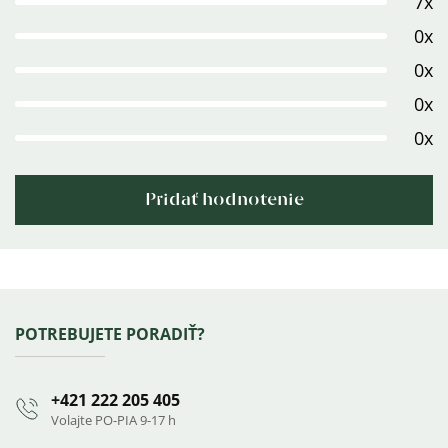
7x
je
5,0
0x
z
0x
5
0x
hviezdičiek.
0x
Pridať hodnotenie
Výpis
hodnotení
Zápätie
POTREBUJETE PORADIŤ?
+421 222 205 405
Volajte PO-PIA 9-17 h