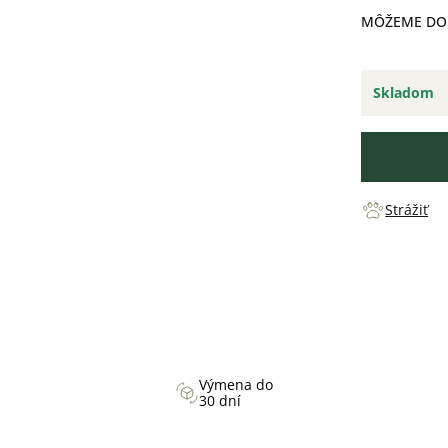
MÔŽEME DOR
Skladom
Strážiť
Výmena do
30 dní