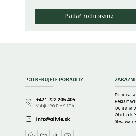
Pridať hodnotenie
Zápätie
POTREBUJETE PORADIŤ?
ZÁKAZNÍ
Doprava a
+421 222 205 405
Reklamáci
Volajte PO-PIA 9-17 h
Ochrana o
Obchodné
info
@
olivie.sk
Sledovanie