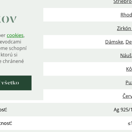
iál
:
Striebro
vrchová úprava
:
Rho
kov
enie
:
Zirkón
ber
cookies
,
rievodcami
nie
:
Dámske
,
De
eme schopní
ktorú si
gória
:
Náuš
de chránené
náušníc
:
Kô
apínania
:
Pu
ť všetko
a kameňa
:
Čer
osť
:
Ag 925/
nosť
:
≤