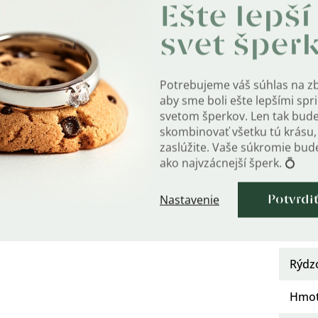
Mater
Ešte lepší
Po
?
svet šper
Osad
Potrebujeme váš súhlas na z
aby sme boli ešte lepšími sp
Urče
svetom šperkov. Len tak bud
skombinovať všetku tú krásu, 
Kate
zaslúžite. Vaše súkromie bu
ako najvzácnejší šperk. 💍
Typ 
Typ z
Nastavenie
Potvrdi
Farb
Rýdz
Hmot