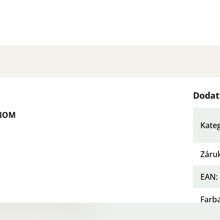
Dodat
ÓNOM
Kate
Záru
EAN
:
Farb