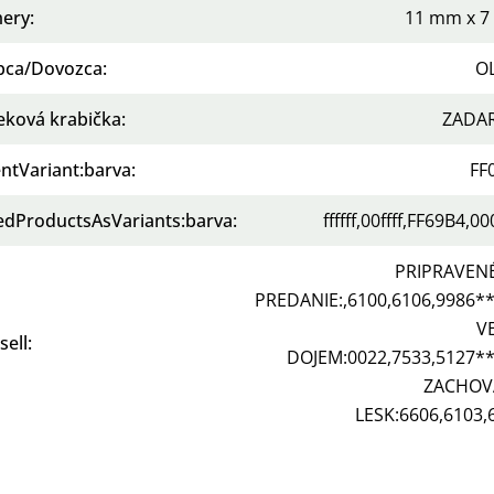
ery
:
11 mm x 
bca/Dovozca
:
OL
eková krabička
:
ZADA
ntVariant:barva
:
FF
tedProductsAsVariants:barva
:
ffffff,00ffff,FF69B4,0
PRIPRAVEN
PREDANIE:,6100,6106,9986*
V
sell
:
DOJEM:0022,7533,5127*
ZACHOV
LESK:6606,6103,