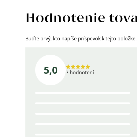
Výpis
hodnotení
Hodnotenie tov
Buďte prvý, kto napíše príspevok k tejto položke.
5,0
Priemerné
7 hodnotení
hodnotenie
produktu
je
5,0
z
5
hviezdičiek.