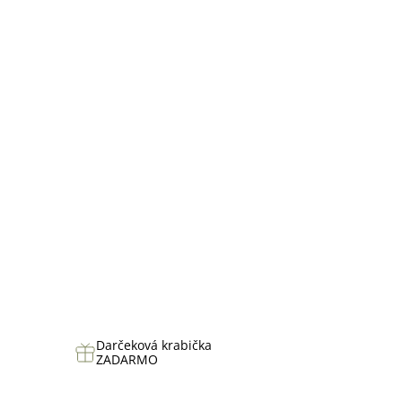
hviezdičiek.
Darčeková krabička
ZADARMO