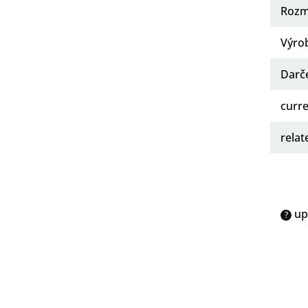
Rozm
Výro
Darč
curre
rela
up
?