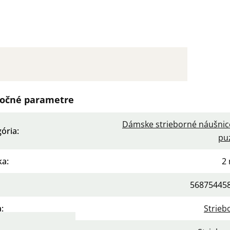
očné parametre
Dámske strieborné náušnic
gória
:
pu
ka
:
2 
56875445
a
:
Strieb