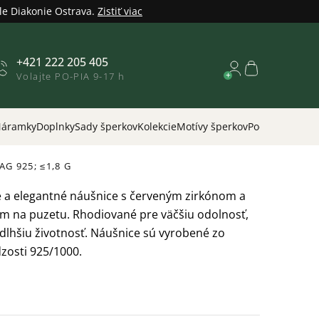
le Diakonie Ostrava.
Zistiť viac
+421 222 205 405
Nákupný
Volajte PO-PIA 9-17 h
košík
áramky
Doplnky
Sady šperkov
Kolekcie
Motívy šperkov
Podľa príležitos
AG 925; ≤1,8 G
 a elegantné náušnice s červeným zirkónom a
ím na puzetu. Rhodiované pre väčšiu odolnosť,
a dlhšiu životnosť. Náušnice sú vyrobené zo
dzosti 925/1000.