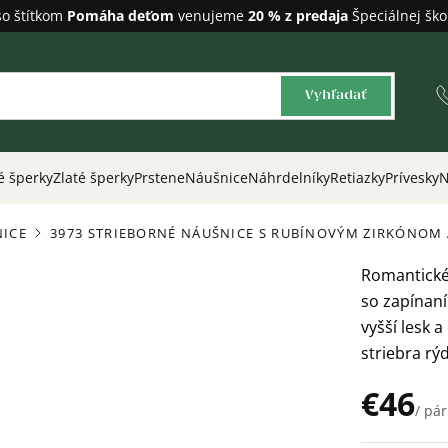
so štítkom
Pomáha deťom
venujeme
20 % z predaja
Špeciálnej ško
Vyhľadať
é šperky
Zlaté šperky
Prstene
Náušnice
Náhrdelníky
Retiazky
Prívesky
N
NICE
3973 STRIEBORNÉ NÁUŠNICE S RUBÍNOVÝM ZIRKÓNOM
/
Romantické
so zapínan
vyšší lesk 
striebra rý
€46
/ pár
Jednotková
cena: