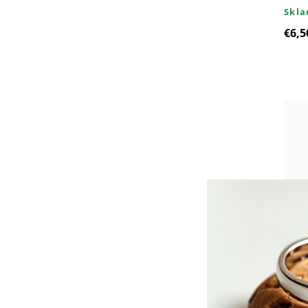
Skl
€6,5
2303
SRD
Skl
€25