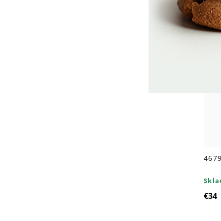
P
4679
Skl
€34