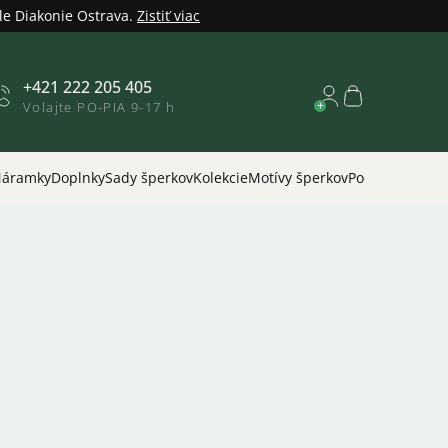
le Diakonie Ostrava.
Zistiť viac
+421 222 205 405
Nákupný
Volajte PO-PIA 9-17 h
košík
áramky
Doplnky
Sady šperkov
Kolekcie
Motívy šperkov
Podľa príležitos