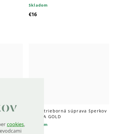
Skladom
€16
kov
ce
7353 Strieborná súprava šperkov
KVAPKA GOLD
ber
cookies
,
Skladom
rievodcami
€79