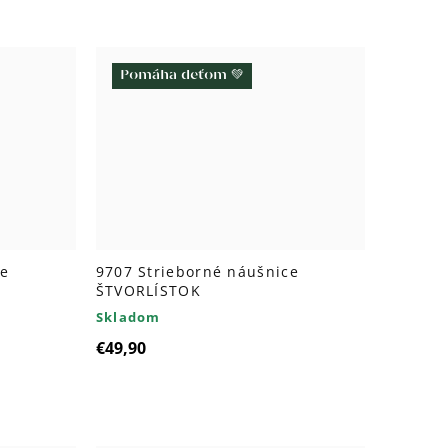
Pomáha deťom 💚
ce
9707 Strieborné náušnice
ŠTVORLÍSTOK
Skladom
€49,90