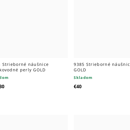
 Strieborné náušnice
9385 Strieborné náušnic
dkovodné perly GOLD
GOLD
adom
Skladom
30
€40