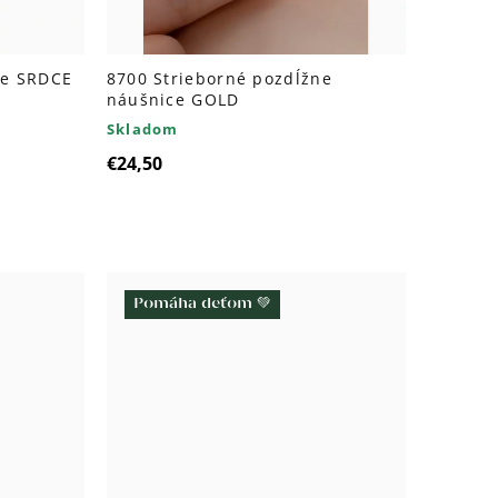
ce SRDCE
8700 Strieborné pozdĺžne
náušnice GOLD
Skladom
€24,50
Pomáha deťom 💚