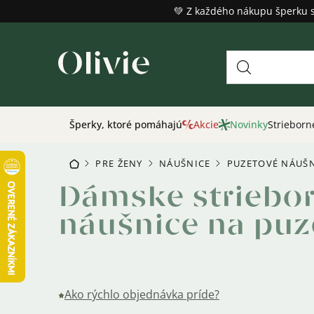
Prejsť
💚 Z každého nákupu šperku 
na
obsah
Šperky, ktoré pomáhajú
Akcie
Novinky
Strieborn
PRE ŽENY
NÁUŠNICE
PUZETOVÉ NÁUŠ
DOMOV
/
/
/
Dámske striebo
náušnice na puz
Ako rýchlo objednávka príde?