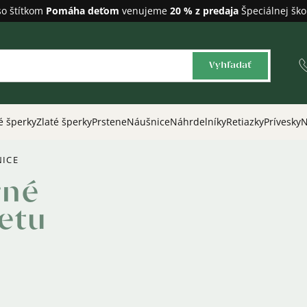
so štítkom
Pomáha deťom
venujeme
20 % z predaja
Špeciálnej ško
Vyhľadať
é šperky
Zlaté šperky
Prstene
Náušnice
Náhrdelníky
Retiazky
Prívesky
N
NICE
rné
etu