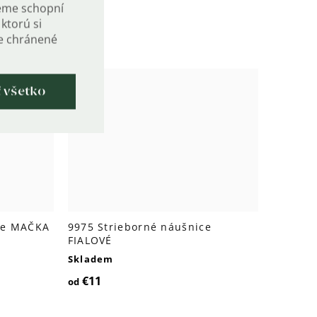
eme schopní
ktorú si
de chránené
ť všetko
ce MAČKA
9975 Strieborné náušnice
FIALOVÉ
Skladem
€11
od