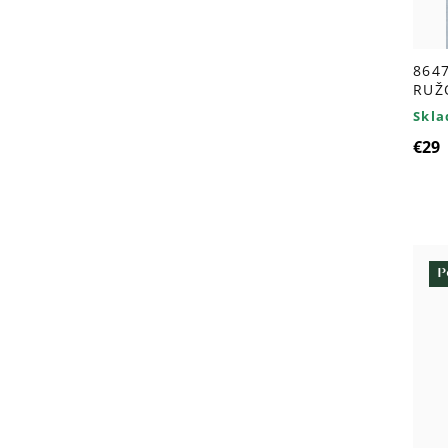
8647
RUŽ
Skl
€29
P