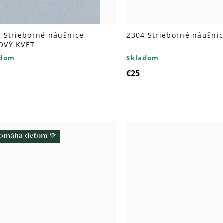
 Strieborné náušnice
2304 Strieborné náušni
OVÝ KVET
adom
Skladom
€25
omáha deťom 💚