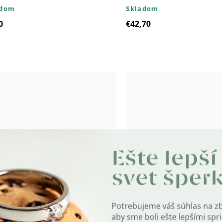
adom
Skladom
0
€42,70
Ešte lepší
svet šper
 Strieborné náušnice ZLATÉ
9708 Strieborné náušni
CE
ŠTVORLÍSTOK GOLD
Potrebujeme váš súhlas na z
adom
Skladom
aby sme boli ešte lepšími sp
€64