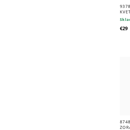
9378
KVE
Skl
€29
8748
ZOR