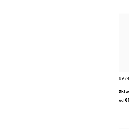
9974
Skl
€
od