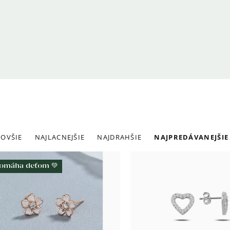
adenie
OVŠIE
NAJLACNEJŠIE
NAJDRAHŠIE
NAJPREDÁVANEJŠIE
roduktov
ýpis
omáha deťom 💚
roduktov