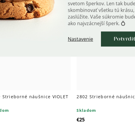
svetom šperkov. Len tak bud
skombinovať všetku tú krásu, 
zaslúžite. Vaše súkromie bu
ako najvzácnejší šperk. 💍
Nastavenie
omáha deťom 💚
Potvrdi
 Strieborné náušnice VIOLET
2802 Strieborné náušni
adom
Skladom
€25