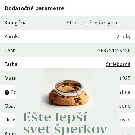
Dodatočné parametre
Kategória
:
Strieborné retiazky na nohu
Záruka
:
2 roky
EAN
:
568754459456
Farba
:
Strieborná
Materiál
:
Striebro 925
Povrchová úprava
:
Platina
?
Osadenie
:
Žiadne
Ešte lepší
Určenie
:
Dámske
svet šperkov
Kategória
:
Retiazka na nohu