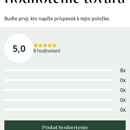
Buďte prvý, kto napíše príspevok k tejto položke.
5,0
Priemerné
8 hodnotení
hodnotenie
produktu
8x
je
5,0
0x
z
0x
5
0x
hviezdičiek.
0x
Pridať hodnotenie