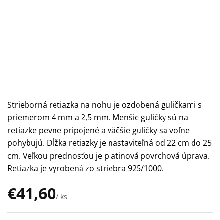
Strieborná retiazka na nohu je ozdobená guličkami s
priemerom 4 mm a 2,5 mm. Menšie guličky sú na
retiazke pevne pripojené a väčšie guličky sa voľne
pohybujú. Dĺžka retiazky je nastaviteľná od 22 cm do 25
cm. Veľkou prednosťou je platinová povrchová úprava.
Retiazka je vyrobená zo striebra 925/1000.
€41,60
/ ks
Jednotková
cena: