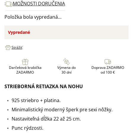
MOŽNOSTI DORUČENIA
Položka bola vypredaná…
Vypredané
Strážiť
Darčeková krabička
Výmena do
Doprava ZADARMO
ZADARMO
30 dní
od 100 €
STRIEBORNÁ RETIAZKA NA NOHU
925 striebro + platina
.
Minimalistický moderný šperk pre sexi nôžky.
Nastaviteľná dĺžka 22 až 25 cm.
Punc rýdzosti.