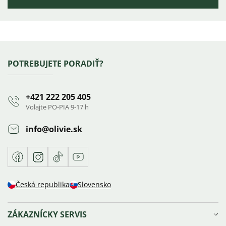
Výpis
hodnotení
Zápätie
POTREBUJETE PORADIŤ?
+421 222 205 405
Volajte PO-PIA 9-17 h
info
@
olivie.sk
Facebook
Instagram
TikTok
Youtube
Česká republika
Slovensko
ZÁKAZNÍCKY SERVIS