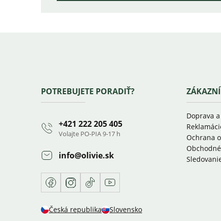
Zápätie
POTREBUJETE PORADIŤ?
ZÁKAZNÍ
Doprava a
+421 222 205 405
Reklamácie
Volajte PO-PIA 9-17 h
Ochrana o
Obchodné
info
@
olivie.sk
Sledovanie
Facebook
Instagram
TikTok
Youtube
Česká republika
Slovensko