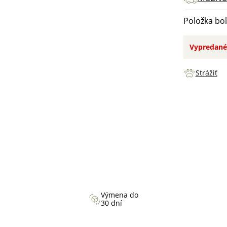
Položka bo
Vypredané
Strážiť
Výmena do
30 dní