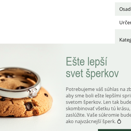
Osad
Urče
Kate
Typ 
Ešte lepší
svet šperkov
Farb
Styl
:
Potrebujeme váš súhlas na z
aby sme boli ešte lepšími sp
Rýdz
svetom šperkov. Len tak bud
skombinovať všetku tú krásu, 
Hmot
zaslúžite. Vaše súkromie bud
ako najvzácnejší šperk. 💍
Dĺžka