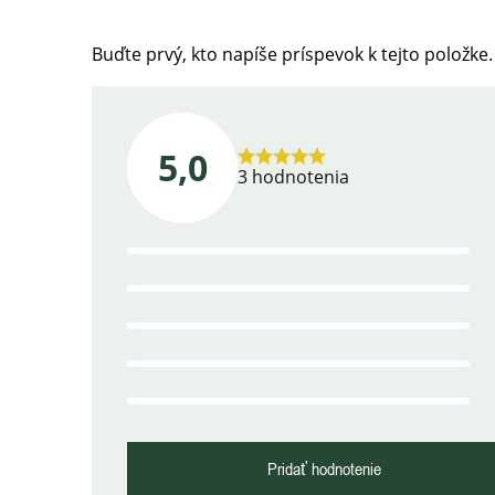
Buďte prvý, kto napíše príspevok k tejto položke.
5,0
Priemerné
3 hodnotenia
hodnotenie
produktu
je
5,0
z
5
hviezdičiek.
Pridať hodnotenie