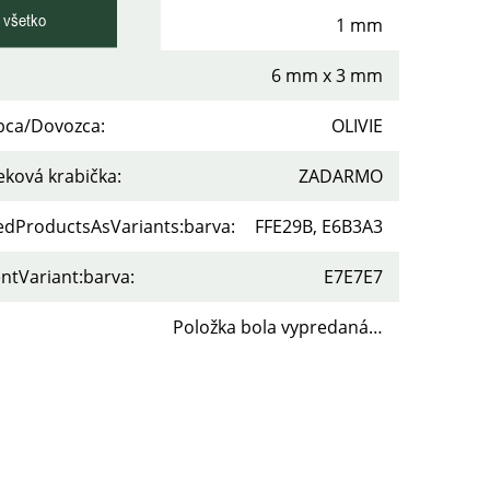
 všetko
 retiazky
:
1 mm
6 mm x 3 mm
bca/Dovozca
:
OLIVIE
eková krabička
:
ZADARMO
tedProductsAsVariants:barva
:
FFE29B, E6B3A3
ntVariant:barva
:
E7E7E7
Položka bola vypredaná…