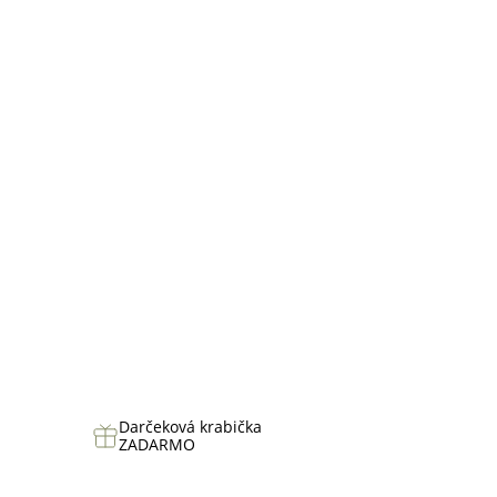
hviezdičiek.
Darčeková krabička
ZADARMO