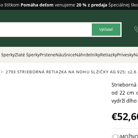
so štítkom
Pomáha deťom
venujeme
20 % z predaja
Špeciálnej ško
Vyhľadať
 šperky
Zlaté šperky
Prstene
Náušnice
Náhrdelníky
Retiazky
Prívesky
N
2793 STRIEBORNÁ RETIAZKA NA NOHU SLZIČKY
AG 925; ≤2,6
/
Strieborná
od 22 cm d
vydrží dlho
€52,6
Jednotková
cena:
MOŽNO