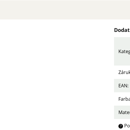
Dodat
Kate
Záru
EAN
:
Farb
Mater
Po
?