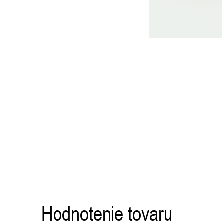
Výpis
hodnotení
Hodnotenie tovaru