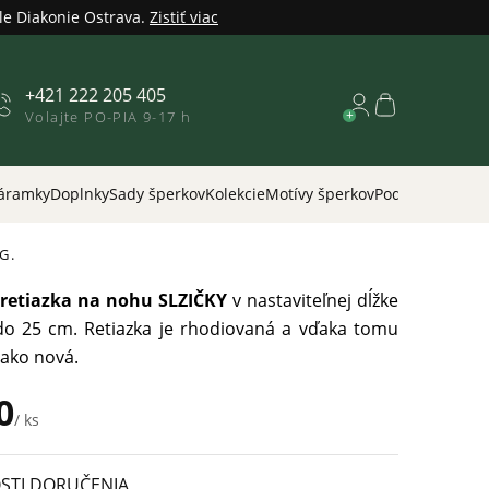
le Diakonie Ostrava.
Zistiť viac
+421 222 205 405
Nákupný
Volajte PO-PIA 9-17 h
košík
áramky
Doplnky
Sady šperkov
Kolekcie
Motívy šperkov
Podľa príležitos
 G.
retiazka na nohu SLZIČKY
v nastaviteľnej dĺžke
o 25 cm. Retiazka je rhodiovaná a vďaka tomu
 ako nová.
0
/ ks
STI DORUČENIA