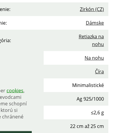
enie
:
Zirkón (CZ)
nie
:
Dámske
Retiazka na
gória
:
nohu
prsteňa
:
Na nohu
a kameňa
:
Číra
Minimalistické
ber
cookies
,
rievodcami
osť
:
Ag 925/1000
eme schopní
ktorú si
nosť
:
≤2,6 g
e chránené
 retiazky
:
22 cm až 25 cm