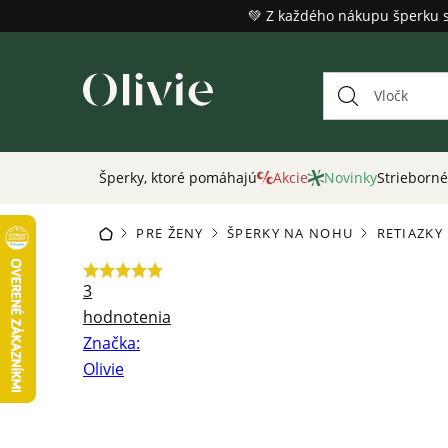
Prejsť
💚 Z každého nákupu šperku 
na
obsah
Šperky, ktoré pomáhajú
Akcie
Novinky
Strieborné
PRE ŽENY
ŠPERKY NA NOHU
RETIAZKY
DOMOV
/
/
/
Priemerné
3
hodnotenie
hodnotenia
produktu
Značka:
je
Olivie
5,0
z
5