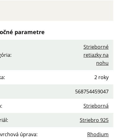
očné parametre
Strieborné
gória
:
retiazky na
nohu
ka
:
2 roky
568754459047
a
:
Strieborná
iál
:
Striebro 925
vrchová úprava
:
Rhodium