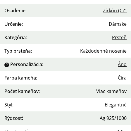
Osadenie
:
Zirkón (CZ)
Určenie
:
Dámske
Kategória
:
Prsteň
Typ prsteňa
:
Každodenné nosenie
Personalizácia
:
Áno
?
Farba kameňa
:
Číra
Počet kameňov
:
Viac kameňov
Styl
:
Elegantné
Rýdzosť
:
Ag 925/1000