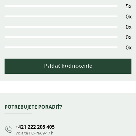
5x
je
5,0
0x
z
0x
5
0x
hviezdičiek.
0x
Pridať hodnotenie
Výpis
hodnotení
Zápätie
POTREBUJETE PORADIŤ?
+421 222 205 405
Volajte PO-PIA 9-17 h