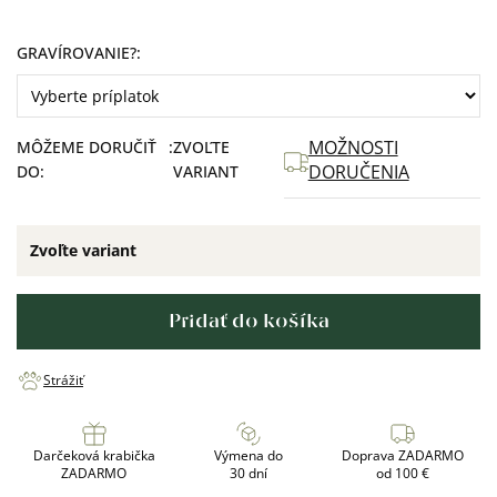
GRAVÍROVANIE
?
MOŽNOSTI
MÔŽEME DORUČIŤ
ZVOĽTE
DORUČENIA
DO:
VARIANT
Zvoľte variant
Pridať do košíka
Strážiť
Darčeková krabička
Výmena do
Doprava ZADARMO
ZADARMO
30 dní
od 100 €