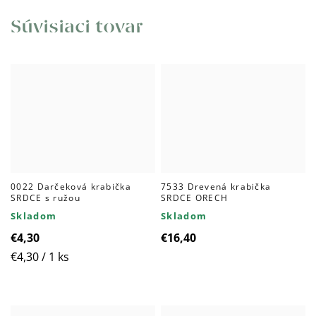
Súvisiaci tovar
0022 Darčeková krabička
7533 Drevená krabička
SRDCE s ružou
SRDCE ORECH
Skladom
Skladom
€4,30
€16,40
Jednotková
€4,30 / 1 ks
cena: