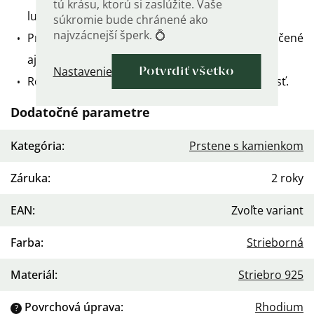
tú krásu, ktorú si zaslúžite. Vaše
luxusný vzhľad.
súkromie bude chránené ako
najvzácnejší šperk. 💍
Prstene s hmotnosťou od 3,5 gramov sú označené
aj
štátnou puncovou značkou
.
Nastavenie
Potvrdiť všetko
Ródiovaný pre väčšiu odolnosť a dlhšiu životnosť.
Dodatočné parametre
Kategória
:
Prstene s kamienkom
Záruka
:
2 roky
EAN
:
Zvoľte variant
Farba
:
Strieborná
Materiál
:
Striebro 925
Povrchová úprava
:
Rhodium
?