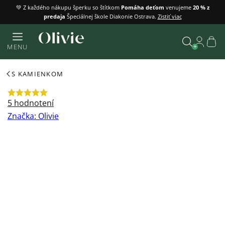
Prejsť
💚 Z každého nákupu šperku so štítkom
Pomáha deťom
venujeme
20 % z
predaja
Špeciálnej škole Diakonie Ostrava.
Zistiť viac
na
obsah
Náku
MENU
košík
Vyhľadať
S KAMIENKOM
Priemerné
5 hodnotení
hodnotenie
Značka:
Olivie
produktu
je
5,0
z
5
hviezdičiek.