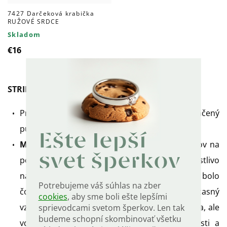
7427 Darčeková krabička
RUŽOVÉ SRDCE
Skladom
€16
STRIEBORNÝ PRSTEŇ SO ZIRKÓNMI
Prsteň je vyrobený zo striebra 925/1000 a označený
puncovou značkou rýdzosti.
Ešte lepší
Microsetting
- to je spôsob ukladania kameňov na
svet šperkov
povrchu šperku. Povrch šperku je starostlivo
navrhnutý tak, aby čo najviac malých kameňov bolo
Potrebujeme váš súhlas na zber
čo možno najbližšie k sebe, čo vytvára úžasný
cookies
, aby sme boli ešte lepšími
vzhľad a žiarivosť. Táto metóda je oveľa drahšia, ale
sprievodcami svetom šperkov. Len tak
budeme schopní skombinovať všetku
vďaka tomu sú vytvorené jedinečné vlastnosti a