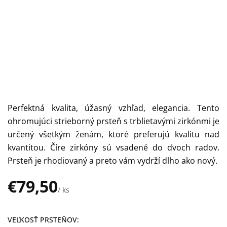
Perfektná kvalita, úžasný vzhľad, elegancia. Tento
ohromujúci strieborný prsteň s trblietavými zirkónmi je
určený všetkým ženám, ktoré preferujú kvalitu nad
kvantitou. Číre zirkóny sú vsadené do dvoch radov.
Prsteň je rhodiovaný a preto vám vydrží dlho ako nový.
€79,50
/ ks
Jednotková
cena:
VEĽKOSŤ PRSTEŇOV