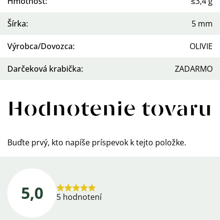
Hmotnosť
:
≤3,4 g
Šírka
:
5 mm
Výrobca/Dovozca
:
OLIVIE
Darčeková krabička
:
ZADARMO
Hodnotenie tovaru
Buďte prvý, kto napíše príspevok k tejto položke.
5,0
Priemerné
5 hodnotení
hodnotenie
produktu