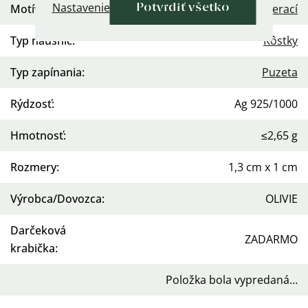
Nastavenie
Motív
:
Zvierací
Potvrdiť všetko
Typ náušníc
:
Kôstky
Typ zapínania
:
Puzeta
Rýdzosť
:
Ag 925/1000
Hmotnosť
:
≤2,65 g
Rozmery
:
1,3 cm x 1 cm
Výrobca/Dovozca
:
OLIVIE
Darčeková
ZADARMO
krabička
:
Položka bola vypredaná…