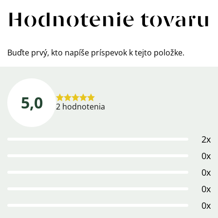
Hodnotenie tovaru
Buďte prvý, kto napíše príspevok k tejto položke.
5,0
Priemerné
2 hodnotenia
hodnotenie
produktu
2x
je
5,0
0x
z
0x
5
0x
hviezdičiek.
0x