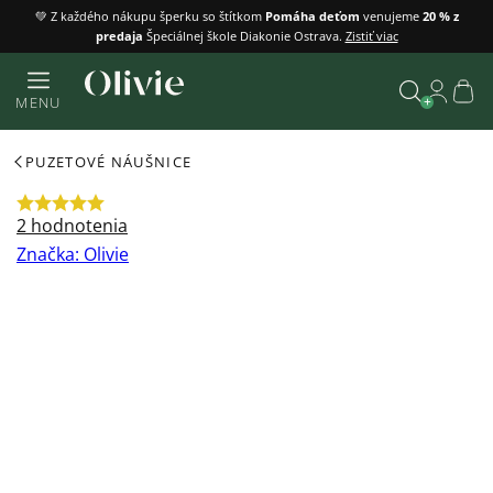
Prejsť
💚 Z každého nákupu šperku so štítkom
Pomáha deťom
venujeme
20 % z
predaja
Špeciálnej škole Diakonie Ostrava.
Zistiť viac
na
obsah
Náku
MENU
košík
Vyhľadať
PUZETOVÉ NÁUŠNICE
Priemerné
2 hodnotenia
hodnotenie
Značka:
Olivie
produktu
je
5,0
z
5
hviezdičiek.