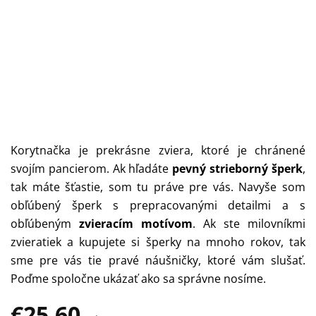
Korytnačka je prekrásne zviera, ktoré je chránené
svojím pancierom. Ak hľadáte
pevný strieborný šperk
,
tak máte šťastie, som tu práve pre vás. Navyše som
obľúbený šperk s prepracovanými detailmi a s
obľúbeným
zvieracím motívom
. Ak ste milovníkmi
zvieratiek a kupujete si šperky na mnoho rokov, tak
sme pre vás tie pravé náušničky, ktoré vám slušať.
Poďme spoločne ukázať ako sa správne nosíme.
€25,60