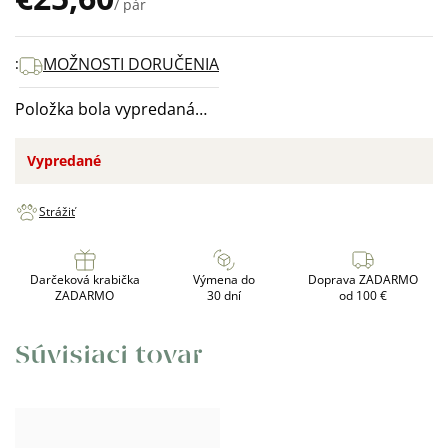
/ pár
Jednotková
cena:
MOŽNOSTI DORUČENIA
Položka bola vypredaná…
Vypredané
Strážiť
Darčeková krabička
Výmena do
Doprava ZADARMO
ZADARMO
30 dní
od 100 €
Súvisiaci tovar