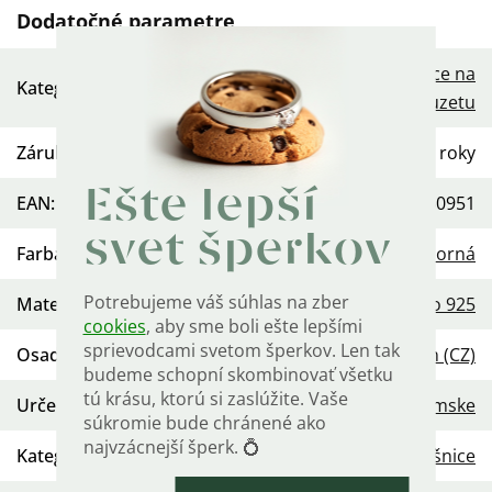
Dodatočné parametre
Dámske strieborné náušnice na
Kategória
:
puzetu
Záruka
:
2 roky
Ešte lepší
EAN
:
568754450951
svet šperkov
Farba
:
Strieborná
Potrebujeme váš súhlas na zber
Materiál
:
Striebro 925
cookies
, aby sme boli ešte lepšími
sprievodcami svetom šperkov. Len tak
Osadenie
:
Zirkón (CZ)
budeme schopní skombinovať všetku
tú krásu, ktorú si zaslúžite. Vaše
Určenie
:
Dámske
súkromie bude chránené ako
najvzácnejší šperk. 💍
Kategória
:
Náušnice