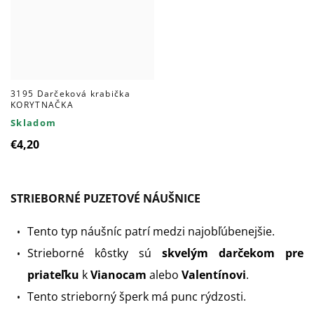
3195 Darčeková krabička
KORYTNAČKA
Skladom
€4,20
STRIEBORNÉ PUZETOVÉ NÁUŠNICE
T
ento typ náušníc patrí medzi najobľúbenejšie.
Strieborné kôstky sú
skvelým darčekom pre
priateľku
k
Vianocam
alebo
Valentínovi
.
Tento strieborný šperk má punc rýdzosti.