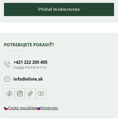
Pridať hodnotenie
Výpis
hodnotení
Zápätie
POTREBUJETE PORADIŤ?
+421 222 205 405
Volajte PO-PIA 9-17 h
info
@
olivie.sk
Facebook
Instagram
TikTok
Youtube
Česká republika
Slovensko