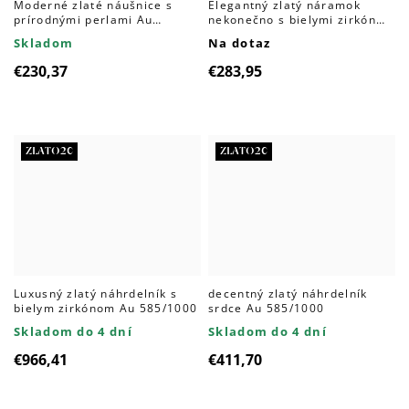
Moderné zlaté náušnice s
Elegantný zlatý náramok
prírodnými perlami Au
nekonečno s bielymi zirkónmi
585/1000
Au 585/1000
Skladom
Na dotaz
€230,37
€283,95
ZLATO20
ZLATO20
Luxusný zlatý náhrdelník s
decentný zlatý náhrdelník
bielym zirkónom Au 585/1000
srdce Au 585/1000
Skladom do 4 dní
Skladom do 4 dní
€966,41
€411,70