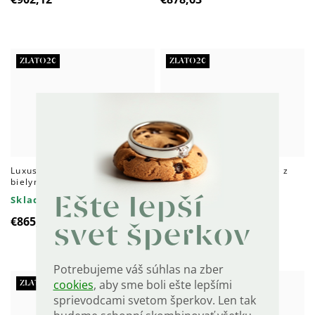
ZLATO20
ZLATO20
Luxusný zlatý náramok s
Elegantné zlaté náušnice z
bielym zirkónom Au 585/1000
bieleho zlata s bielymi
zirkónmi Au 585/1000
Skladom do 4 dní
Skladom do 4 dní
Ešte lepší
€865,03
€390,69
svet šperkov
Potrebujeme váš súhlas na zber
cookies
, aby sme boli ešte lepšími
ZLATO20
ZLATO20
sprievodcami svetom šperkov. Len tak