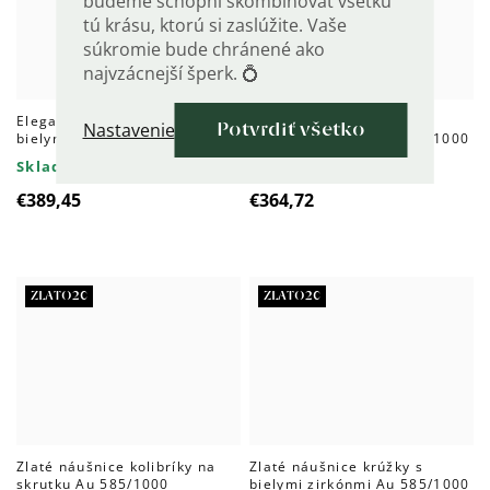
budeme schopní skombinovať všetku
tú krásu, ktorú si zaslúžite. Vaše
súkromie bude chránené ako
najvzácnejší šperk. 💍
Elegantné zlaté náušnice s
Zlatý prívesok koliesko s
Nastavenie
Potvrdiť všetko
bielymi zirkónmi Au 585/1000
bielym zirkónom Au 585/1000
Skladom do 4 dní
Skladom do 4 dní
€389,45
€364,72
ZLATO20
ZLATO20
Zlaté náušnice kolibríky na
Zlaté náušnice krúžky s
skrutku Au 585/1000
bielymi zirkónmi Au 585/1000