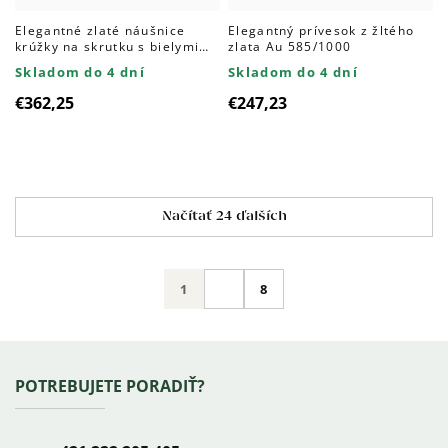
Elegantné zlaté náušnice
Elegantný prívesok z žltého
krúžky na skrutku s bielymi
zlata Au 585/1000
zirkónmi Au 585/1000
Skladom do 4 dní
Skladom do 4 dní
€362,25
€247,23
Ovládacie
Načítať 24 ďalších
prvky
výpisu
Stránkovanie
1
8
Zápätie
POTREBUJETE PORADIŤ?