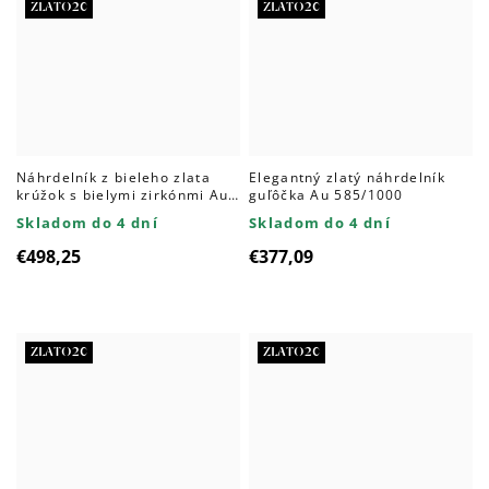
ZLATO20
ZLATO20
Náhrdelník z bieleho zlata
Elegantný zlatý náhrdelník
krúžok s bielymi zirkónmi Au
guľôčka Au 585/1000
585/1000
Skladom do 4 dní
Skladom do 4 dní
€498,25
€377,09
ZLATO20
ZLATO20