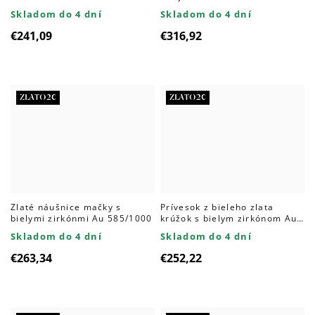
Skladom do 4 dní
Skladom do 4 dní
€241,09
€316,92
ZLATO20
ZLATO20
Zlaté náušnice mačky s
Prívesok z bieleho zlata
bielymi zirkónmi Au 585/1000
krúžok s bielym zirkónom Au
585/1000
Skladom do 4 dní
Skladom do 4 dní
€263,34
€252,22