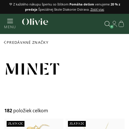
Prejsť
💚 Z každého nákupu šperku so štítkom
Pomáha deťom
venujeme
20 % z
predaja
Špeciálnej škole Diakonie Ostrava.
Zistiť viac
na
obsah
Náku
MENU
košík
Vyhľadať
PREDÁVANÉ ZNAČKY
MINET
182
položiek celkom
Výpis
ZLATO20
ZLATO20