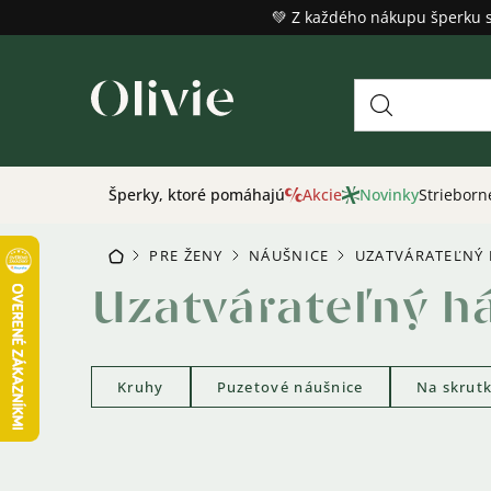
Prejsť
💚 Z každého nákupu šperku 
na
obsah
Šperky, ktoré pomáhajú
Akcie
Novinky
Strieborn
PRE ŽENY
NÁUŠNICE
UZATVÁRATEĽNÝ 
DOMOV
/
/
/
Uzatvárateľný h
Kruhy
Puzetové náušnice
Na skrut