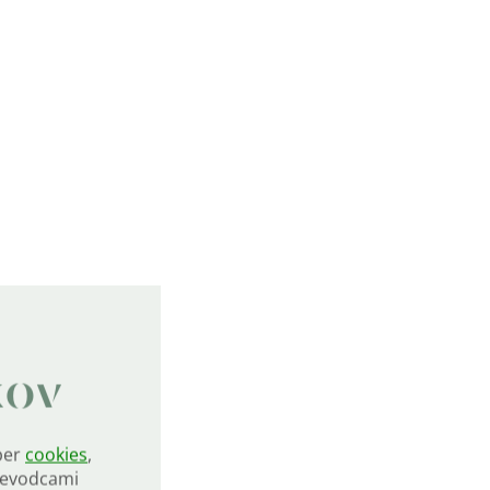
kov
ber
cookies
,
rievodcami