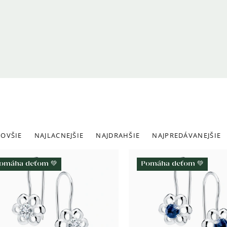
adenie
OVŠIE
NAJLACNEJŠIE
NAJDRAHŠIE
NAJPREDÁVANEJŠIE
roduktov
ýpis
omáha deťom 💚
Pomáha deťom 💚
roduktov