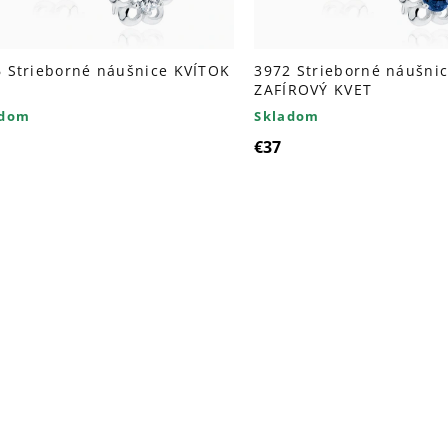
 Strieborné náušnice KVÍTOK
3972 Strieborné náušni
ZAFÍROVÝ KVET
adom
Skladom
€37
Ovl
prv
výp