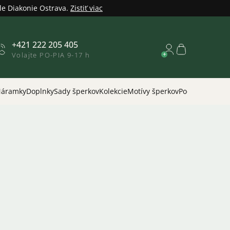
le Diakonie Ostrava.
Zistiť viac
+421 222 205 405
Nákupný
Volajte PO-PIA 9-17 h
košík
áramky
Doplnky
Sady šperkov
Kolekcie
Motívy šperkov
Podľa príležitos