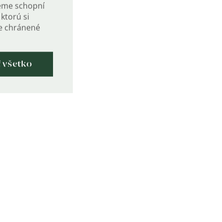
eme schopní
ktorú si
de chránené
ť všetko