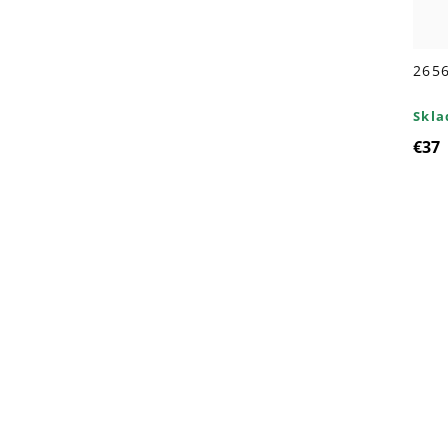
2656
Skl
€37