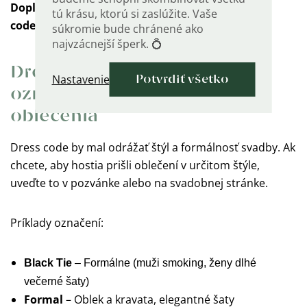
Doplnkové informácie: Ako komunikovať dress
tú krásu, ktorú si zaslúžite. Vaše
code, ubytovanie a harmonogram
súkromie bude chránené ako
najvzácnejší šperk. 💍
Dress code: Ako správne
Nastavenie
Potvrdiť všetko
oznámiť očakávaný štýl
oblečenia
Dress code by mal odrážať štýl a formálnosť svadby. Ak
chcete, aby hostia prišli oblečení v určitom štýle,
uveďte to v pozvánke alebo na svadobnej stránke.
Príklady označení:
Black Tie
– Formálne (muži smoking, ženy dlhé
večerné šaty)
Formal
– Oblek a kravata, elegantné šaty