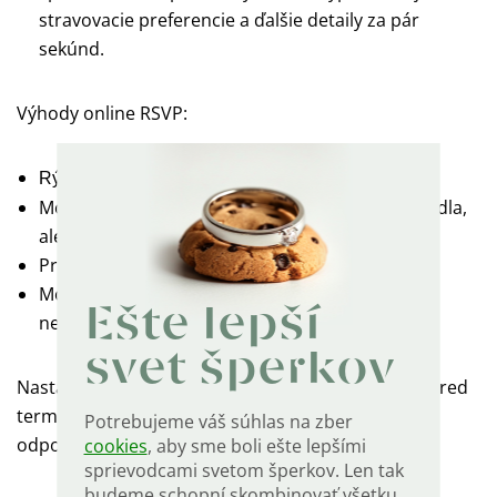
stravovacie preferencie a ďalšie detaily za pár
sekúnd.
Výhody online RSVP:
Rýchle a jednoduché vyplnenie
Možnosť získať informácie (počet osôb, výber jedla,
alergie)
Prehľadné uloženie odpovedí na jednom mieste
Možnosť automatických pripomienok tým, ktorí
Ešte lepší
neodpovedali
svet šperkov
Nastavte
jasný termín uzávierky RSVP
a týždeň pred
termínom pripomeňte hosťom, že je potrebné
Potrebujeme váš súhlas na zber
odpovedať.
cookies
, aby sme boli ešte lepšími
sprievodcami svetom šperkov. Len tak
budeme schopní skombinovať všetku