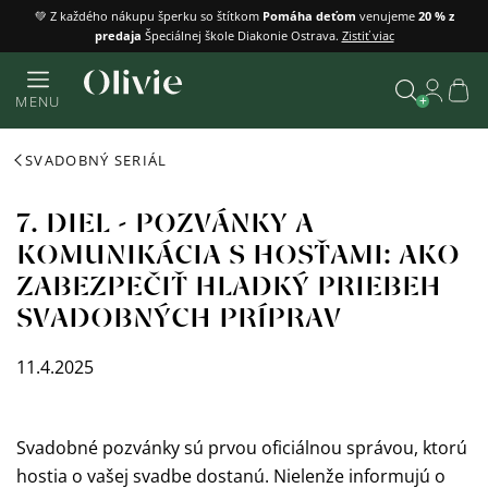
Prejsť
💚 Z každého nákupu šperku so štítkom
Pomáha deťom
venujeme
20 % z
predaja
Špeciálnej škole Diakonie Ostrava.
Zistiť viac
na
obsah
Náku
MENU
košík
Vyhľadať
SVADOBNÝ SERIÁL
7. DIEL - POZVÁNKY A
KOMUNIKÁCIA S HOSŤAMI: AKO
ZABEZPEČIŤ HLADKÝ PRIEBEH
SVADOBNÝCH PRÍPRAV
11.4.2025
Svadobné pozvánky sú prvou oficiálnou správou, ktorú
hostia o vašej svadbe dostanú. Nielenže informujú o