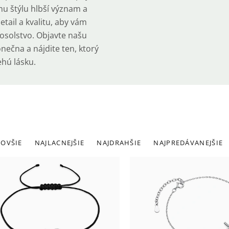
u štýlu hlbší význam a
tail a kvalitu, aby vám
posolstvo. Objavte našu
ečna a nájdite ten, ktorý
ehú lásku.
adenie
OVŠIE
NAJLACNEJŠIE
NAJDRAHŠIE
NAJPREDÁVANEJŠIE
roduktov
ýpis
roduktov