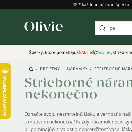
Prejsť
💚 Z každého nákupu šperku 
na
obsah
Šperky, ktoré pomáhajú
Akcie
Novinky
Strieborn
PRE ŽENY
NÁRAMKY
STRIEBORNÉ NÁ
DOMOV
/
/
/
Strieborné nára
nekonečno
Označte svoju nesmrteľnú lásku a vernosť s na
s motívom nekonečna! Každý náramok nesie sy
pripomínajúci trvalosť a nepretržitosť vašej lásky