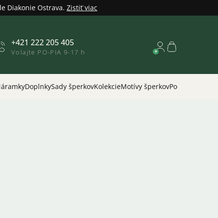
le Diakonie Ostrava.
Zistiť viac
+421 222 205 405
Nákupný
Volajte PO-PIA 9-17 h
košík
áramky
Doplnky
Sady šperkov
Kolekcie
Motívy šperkov
Podľa príležitos