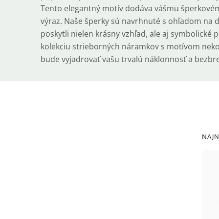
Tento elegantný motív dodáva vášmu šperkovém
výraz. Naše šperky sú navrhnuté s ohľadom na de
poskytli nielen krásny vzhľad, ale aj symbolické 
kolekciu strieborných náramkov s motívom nekon
bude vyjadrovať vašu trvalú náklonnosť a bezbr
Bočný
R
NAJN
panel
p
V
p