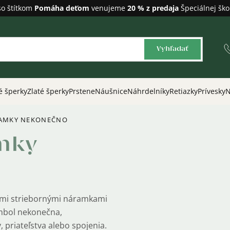
so štítkom
Pomáha deťom
venujeme
20 % z predaja
Špeciálnej ško
Vyhľadať
é šperky
Zlaté šperky
Prstene
Náušnice
Náhrdelníky
Retiazky
Prívesky
N
RAMKY NEKONEČNO
mky
šimi striebornými náramkami
mbol nekonečna,
, priateľstva alebo spojenia.