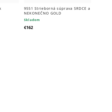
k
9551 Strieborná súprava SRDCE a
NEKONEČNO GOLD
Skladom
€162
ádacie
ky
isu