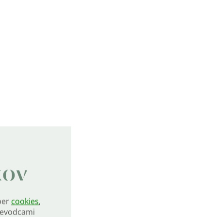
kov
ber
cookies
,
rievodcami