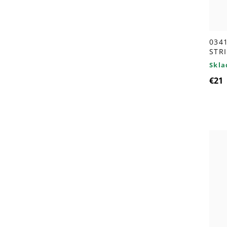
034
STR
Skl
€21