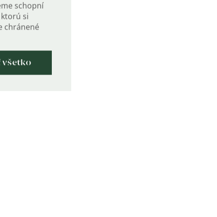
eme schopní
ktorú si
de chránené
ť všetko