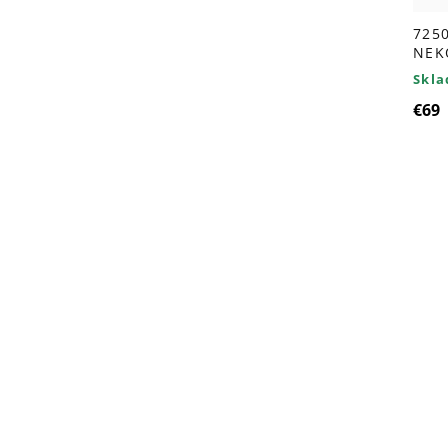
725
NEK
Skl
€69