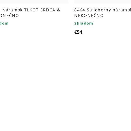
0 Náramok TLKOT SRDCA &
8464 Strieborný náramo
ONEČNO
NEKONEČNO
adom
Skladom
€54
Ovl
prv
výp