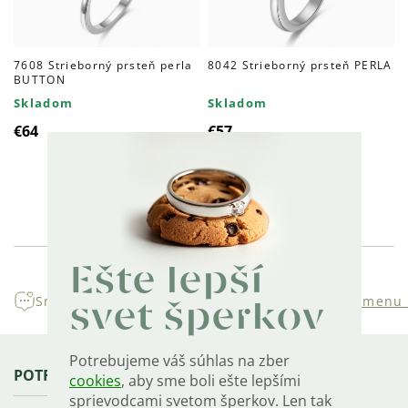
7608 Strieborný prsteň perla
8042 Strieborný prsteň PERLA
BUTTON
Skladom
Skladom
€64
€57
Ovládacie
prvky
Ešte lepší
výpisu
Sme rodinná
firma s tradíciou
30 dní na
výmenu 
svet šperkov
Potrebujeme váš súhlas na zber
Zápätie
POTREBUJETE PORADIŤ?
cookies
, aby sme boli ešte lepšími
sprievodcami svetom šperkov. Len tak