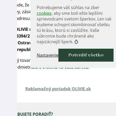
V prípade, že si vo formulári nevyberiete iný druh
Potrebujeme váš súhlas na zber
dopravy, zásielku stačí poslať ako doporučený list do
cookies
, aby sme boli ešte lepšími
ČR na adresu:
sprievodcami svetom šperkov. Len tak
budeme schopní skombinovať všetku
Moje OLIVIE s.r.o.
tú krásu, ktorú si zaslúžite. Vaše
Důlní 3394/2
súkromie bude chránené ako
najvzácnejší šperk. 💍
702 00 Ostrava
Česká republika
Nastavenie
Potvrdiť všetko
Vrátený tovar nezasielajte na dobierku. Takáto zásielka
bude odmietnutá a vrátená na vašu adresu.
Reklamačný poriadok OLIVIE.sk
Zápätie
POTREBUJETE PORADIŤ?