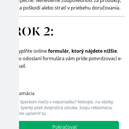
byť bezpečné. Nenesieme zodpovednosť za produkty,
ktoré sa poškodí alebo stratí v priebehu doručovania.
KROK 2:
Vyplňte online
formulár, ktorý nájdete nižšie
.
Po odoslaní formulára vám príde potvrdzovací e-
mail.