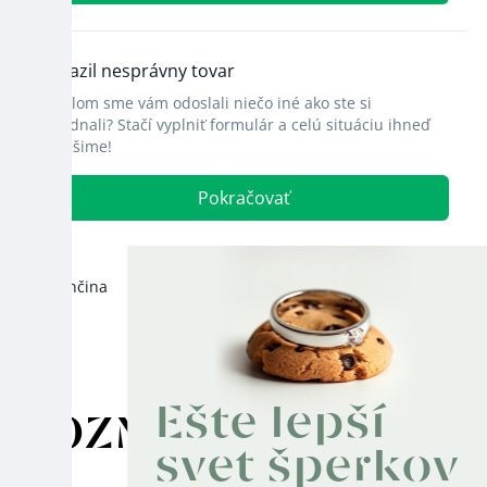
Používame
Retino
Ešte lepší
POZNÁMKA
svet šperkov