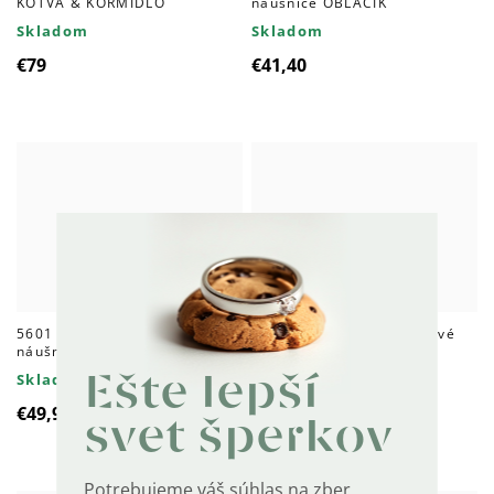
KOTVA & KORMIDLO
náušnice OBLÁČIK
Skladom
Skladom
€79
€41,40
5601 Strieborné opálové
5600 Strieborné retiazkové
náušnice KRUH
náušnice LEAF
Skladom
Skladom
Ešte lepší
€49,90
€67
svet šperkov
Potrebujeme váš súhlas na zber