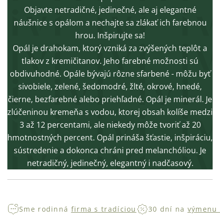
Objavte netradičné, jedinečné, ale aj elegantné
náušnice s opálom a nechajte sa zlákať ich farebnou
hrou. Inšpirujte sa!
Opál je drahokam, ktorý vzniká za zvýšených teplôt a
tlakov z kremičitanov. Jeho farebné možnosti sú
obdivuhodné. Opále bývajú rôzne sfarbené - môžu byť
sivobiele, zelené, šedomodré, žlté, okrové, hnedé,
čierne, bezfarebné alebo priehľadné. Opál je minerál. Je
zlúčeninou kremeňa s vodou, ktorej obsah kolíše medzi
3 až 12 percentami, ale niekedy môže tvoriť až 20
hmotnostných percent. Opál prináša šťastie, inšpiráciu,
sústredenie a dokonca chráni pred melanchóliou. Je
netradičný, jedinečný, elegantný i nadčasový.
Sme rodinná
firma s tradíciou
30 dní na
výmenu 