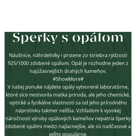
Ovládacie
prvky
Šperky s opálom
výpisu
Náušnice, náhrdelníky i prstene zo striebra rýdzosti
925/1000 zdobené opálom. Opál je rozhodne jeden z
najúžasnejších drahých kameňov.
#ShowMore#
V našej ponuke nájdete opály vytvorené laboratórne,
ktoré síce nestvorila matka príroda, ale jeho chemické,
optické a fyzikálne vlastnosti sa od jeho prírodného
náprotivku takmer nelíšia. Vzhľadom k vysokej
náročnosti výroby opálových kameňov nepatria šperky
zdobené opálmi medzi najlacnejšie, ale sú nadčasové a
veľmi populárne.