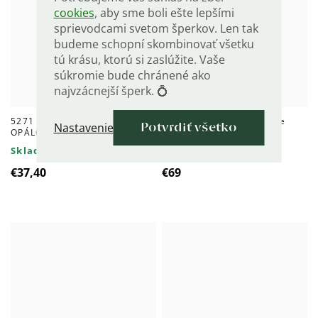
cookies
, aby sme boli ešte lepšími
sprievodcami svetom šperkov. Len tak
budeme schopní skombinovať všetku
tú krásu, ktorú si zaslúžite. Vaše
súkromie bude chránené ako
najvzácnejší šperk. 💍
5271 Strieborné náušnice
5260 Strieborné náušnice
Nastavenie
Potvrdiť všetko
OPÁLOVÉ SRDIEČKO
OPÁL
Skladom
Skladom
€37,40
€69