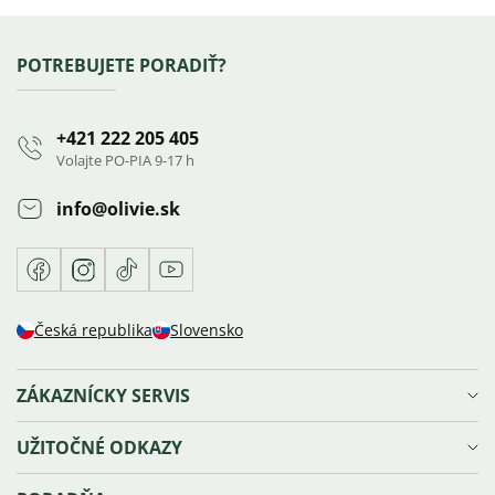
Zápätie
POTREBUJETE PORADIŤ?
+421 222 205 405
Volajte PO-PIA 9-17 h
info
@
olivie.sk
Facebook
Instagram
TikTok
Youtube
Česká republika
Slovensko
ZÁKAZNÍCKY SERVIS
Doprava a platba
UŽITOČNÉ ODKAZY
Reklamácie, výmena a vrátenie tovaru
Ochrana osobných údajov
Vernostný program Olivie⁺