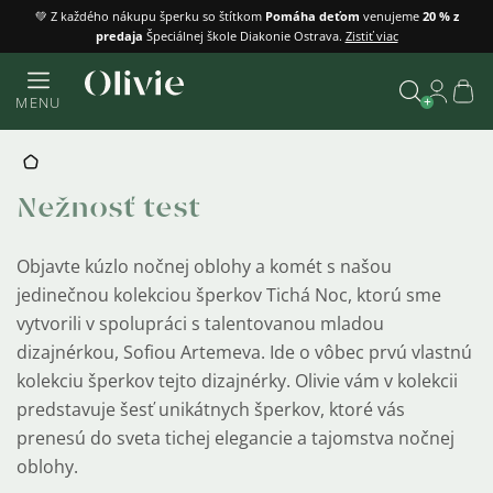
Prejsť
💚 Z každého nákupu šperku so štítkom
Pomáha deťom
venujeme
20 % z
predaja
Špeciálnej škole Diakonie Ostrava.
Zistiť viac
na
obsah
Náku
MENU
košík
Vyhľadať
DOMOV
Nežnosť test
Objavte kúzlo nočnej oblohy a komét s našou
jedinečnou kolekciou šperkov Tichá Noc, ktorú sme
vytvorili v spolupráci s talentovanou mladou
dizajnérkou, Sofiou Artemeva. Ide o vôbec prvú vlastnú
kolekciu šperkov tejto dizajnérky. Olivie vám v kolekcii
predstavuje šesť unikátnych šperkov, ktoré vás
prenesú do sveta tichej elegancie a tajomstva nočnej
oblohy.