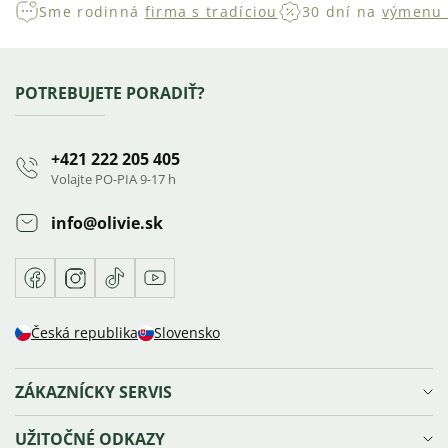
Sme rodinná
firma s tradíciou
30 dní na
výmenu 
Zápätie
POTREBUJETE PORADIŤ?
+421 222 205 405
Volajte PO-PIA 9-17 h
info
@
olivie.sk
Facebook
Instagram
TikTok
Youtube
Česká republika
Slovensko
ZÁKAZNÍCKY SERVIS
Doprava a platba
UŽITOČNÉ ODKAZY
Reklamácie, výmena a vrátenie tovaru