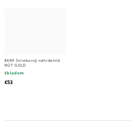
8689 Strieborný náhrdelník
NÚT GOLD
Skladom
€53
Ovládacie
prvky
výpisu