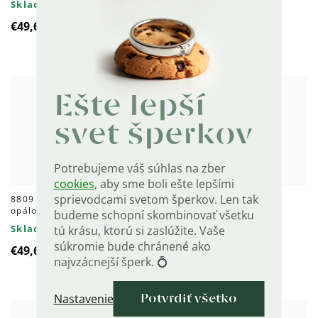
Skladom
Skladom
€49,60
€49,60
Ešte lepší
svet šperkov
Potrebujeme váš súhlas na zber
cookies
, aby sme boli ešte lepšími
sprievodcami svetom šperkov. Len tak
8809 Strieborný prsteň s
8808 Strieborný prsteň
opálom GOLD
NEŽNOSŤ ROSE
budeme schopní skombinovať všetku
Skladom
Skladom
tú krásu, ktorú si zaslúžite. Vaše
súkromie bude chránené ako
€49,60
€41,60
najvzácnejší šperk. 💍
Nastavenie
Potvrdiť všetko