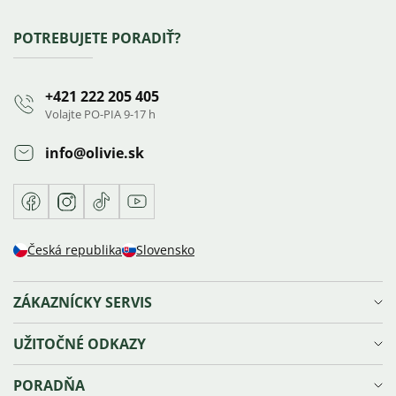
Zápätie
POTREBUJETE PORADIŤ?
+421 222 205 405
Volajte PO-PIA 9-17 h
info
@
olivie.sk
Facebook
Instagram
TikTok
Youtube
Česká republika
Slovensko
ZÁKAZNÍCKY SERVIS
Doprava a platba
UŽITOČNÉ ODKAZY
Reklamácie, výmena a vrátenie tovaru
Ochrana osobných údajov
Vernostný program Olivie⁺
PORADŇA
Obchodné podmienky
Blog