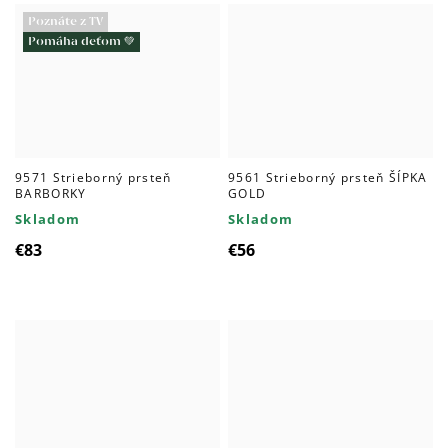
Poznáte z TV
Pomáha deťom 💚
9571 Strieborný prsteň
9561 Strieborný prsteň ŠÍPKA
BARBORKY
GOLD
Skladom
Skladom
€83
€56