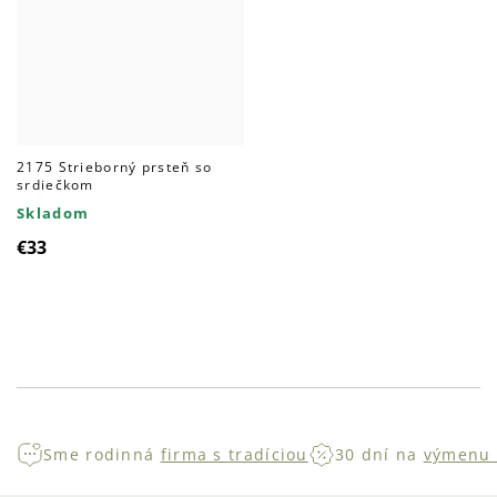
2175 Strieborný prsteň so
srdiečkom
Skladom
€33
Ovládacie
prvky
výpisu
Sme rodinná
firma s tradíciou
30 dní na
výmenu 