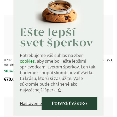
Ešte lepší
svet šperkov
Potrebujeme váš súhlas na zber
8720 Strieborný perlový
8718 Strieborný náramok DVA
cookies
, aby sme boli ešte lepšími
náramok GOLD
PRAMENE GOLD
sprievodcami svetom šperkov. Len tak
Skladom
Skladom
budeme schopní skombinovať všetku
tú krásu, ktorú si zaslúžite. Vaše
€70,60
€79
súkromie bude chránené ako
najvzácnejší šperk. 💍
Nastavenie
Potvrdiť všetko