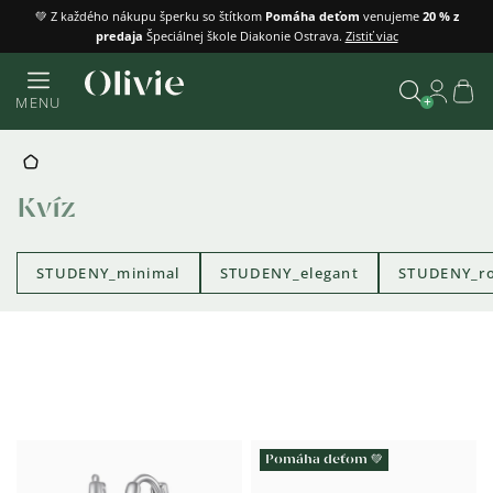
Prejsť
💚 Z každého nákupu šperku so štítkom
Pomáha deťom
venujeme
20 % z
predaja
Špeciálnej škole Diakonie Ostrava.
Zistiť viac
na
obsah
Náku
MENU
košík
Vyhľadať
DOMOV
Kvíz
STUDENY_minimal
STUDENY_elegant
STUDENY_r
Výpis
produktov
Pomáha deťom 💚